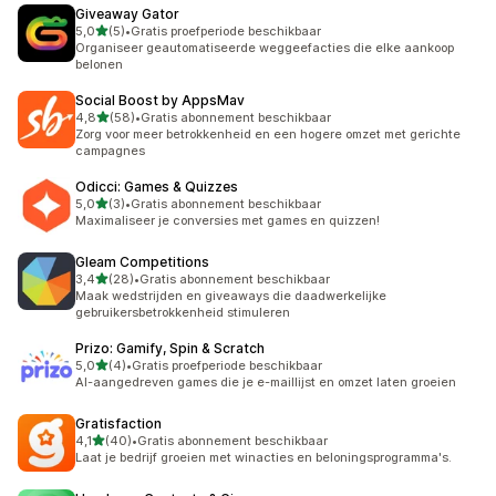
Giveaway Gator
van 5 sterren
5,0
(5)
•
Gratis proefperiode beschikbaar
5 recensies in totaal
Organiseer geautomatiseerde weggeefacties die elke aankoop
belonen
Social Boost by AppsMav
van 5 sterren
4,8
(58)
•
Gratis abonnement beschikbaar
58 recensies in totaal
Zorg voor meer betrokkenheid en een hogere omzet met gerichte
campagnes
Odicci: Games & Quizzes
van 5 sterren
5,0
(3)
•
Gratis abonnement beschikbaar
3 recensies in totaal
Maximaliseer je conversies met games en quizzen!
Gleam Competitions
van 5 sterren
3,4
(28)
•
Gratis abonnement beschikbaar
28 recensies in totaal
Maak wedstrijden en giveaways die daadwerkelijke
gebruikersbetrokkenheid stimuleren
Prizo: Gamify, Spin & Scratch
van 5 sterren
5,0
(4)
•
Gratis proefperiode beschikbaar
4 recensies in totaal
AI-aangedreven games die je e-maillijst en omzet laten groeien
Gratisfaction
van 5 sterren
4,1
(40)
•
Gratis abonnement beschikbaar
40 recensies in totaal
Laat je bedrijf groeien met winacties en beloningsprogramma's.