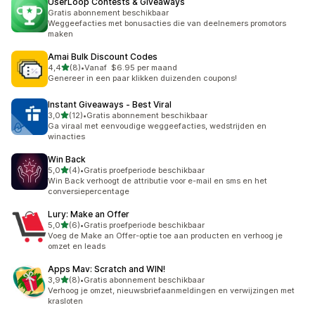
UserLoop Contests & Giveaways
Gratis abonnement beschikbaar
Weggeefacties met bonusacties die van deelnemers promotors
maken
Amai Bulk Discount Codes
van 5 sterren
4,4
(8)
•
Vanaf $6.95 per maand
8 recensies in totaal
Genereer in een paar klikken duizenden coupons!
Instant Giveaways ‑ Best Viral
van 5 sterren
3,0
(12)
•
Gratis abonnement beschikbaar
12 recensies in totaal
Ga viraal met eenvoudige weggeefacties, wedstrijden en
winacties
Win Back
van 5 sterren
5,0
(4)
•
Gratis proefperiode beschikbaar
4 recensies in totaal
Win Back verhoogt de attributie voor e-mail en sms en het
conversiepercentage
Lury: Make an Offer
van 5 sterren
5,0
(6)
•
Gratis proefperiode beschikbaar
6 recensies in totaal
Voeg de Make an Offer-optie toe aan producten en verhoog je
omzet en leads
Apps Mav: Scratch and WIN!
van 5 sterren
3,9
(8)
•
Gratis abonnement beschikbaar
8 recensies in totaal
Verhoog je omzet, nieuwsbriefaanmeldingen en verwijzingen met
krasloten