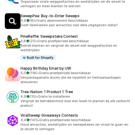
Organiseer virale weggeefacties en wedstrijden om de omzet te
verhogen en meer klanten te werven.
SweepPea: Buy‑to‑Enter Sweeps
van 5 sterren
4,9
(8)
•
Gratis abonnement beschikbaar
8 recensies in totaal
Geef deelnames aan winacties voor elke uitgegeven dollar!
PineRaffle: Sweepstake Contest
van 5 sterren
3,6
(21)
•
Gratis proefperiode beschikbaar
21 recensies in totaal
Betrek klanten en vergroot de omzet met weggeefacties en
wedstrijden
Built for Shopify
Happy Birthday Email by UW
van 5 sterren
5,0
(118)
•
Gratis proefperiode beschikbaar
118 recensies in totaal
Verjaardagsmails sturen die de loyaliteit en herhaalaankopen
stimuleren
Tree‑Nation: 1 Product 1 Tree
van 5 sterren
4,9
(10)
•
Gratis te installeren
10 recensies in totaal
Vergroot de betrokkenheid door een boom te planten bij elk verkocht
product
ViralSweep Giveaways Contests
van 5 sterren
4,4
(141)
•
Gratis proefperiode beschikbaar
141 recensies in totaal
Houd winacties, wedstrijden en sweepstakes om viraal te gaan en
je omzet te verhogen