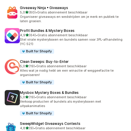
Giveaway Ninja • Giveaways
van 5 sterren
5,0
(80)
•
Gratis abonnement beschikbaar
80 recensies in totaal
Organiseer giveaways en wedstrijden om je merk en publiek te
laten groeien.
Profit Bundles & Mystery Boxes
van 5 sterren
4,9
(64)
•
Gratis abonnement beschikbaar
64 recensies in totaal
Stel virale mysteryboxen en bundels samen voor 3PL-afhandeling
(YC S21)
Built for Shopify
Clean Sweeps: Buy‑to‑Enter
van 5 sterren
5,0
(19)
•
Gratis abonnement beschikbaar
19 recensies in totaal
Alles wat je nodig hebt om een winactie of weggeefactie te
organiseren!
Built for Shopify
Mysbox Mystery Boxes & Bundles
van 5 sterren
5,0
(19)
•
Gratis abonnement beschikbaar
19 recensies in totaal
Verkoop producten of bundels als mysteryboxen met
uitpakanimaties
Built for Shopify
SweepWidget Giveaways Contests
van 5 sterren
4,8
(9)
•
Gratis abonnement beschikbaar
9 recensies in totaal