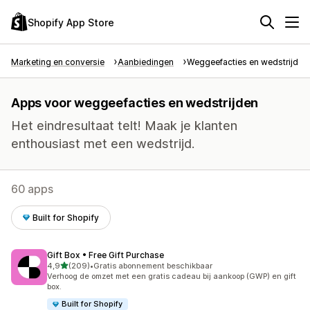
Shopify App Store
Marketing en conversie
Aanbiedingen
Weggeefacties en wedstrijden
Apps voor weggeefacties en wedstrijden
Het eindresultaat telt! Maak je klanten
enthousiast met een wedstrijd.
60 apps
Built for Shopify
Gift Box • Free Gift Purchase
van 5 sterren
4,9
(209)
•
Gratis abonnement beschikbaar
209 recensies in totaal
Verhoog de omzet met een gratis cadeau bij aankoop (GWP) en gift
box.
Built for Shopify