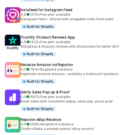
Instafeed for Instagram Feed
z 5 hvězd
4,9
(373)
•
Free plan available
Celkový počet recenzí: 373
Instagram Feed + Stories with shoppable Insta Feed posts
Built for Shopify
Trustify: Product Reviews App
z 5 hvězd
4,9
(412)
•
Free plan available
Celkový počet recenzí: 412
AliExpress & Amazon reviews with photo/video for better SEO
Built for Shopify
Recenze Amazon od Reputon
z 5 hvězd
5,0
(184)
•
Bezplatná instalace
Celkový počet recenzí: 184
Importujte recenze Amazon – produkty a hodnocení prodejce
Built for Shopify
Qikify Sales Pop up & Proof
z 5 hvězd
5,0
(567)
•
Free plan available
Celkový počet recenzí: 567
Boost sales with newsletter popup, sales pop, social proof.
Built for Shopify
Reputon eBay Recenze
z 5 hvězd
4,9
(208)
•
Bezplatná instalace
Celkový počet recenzí: 208
Zvyšte důvěru a prodeje pomocí eBay recenzí