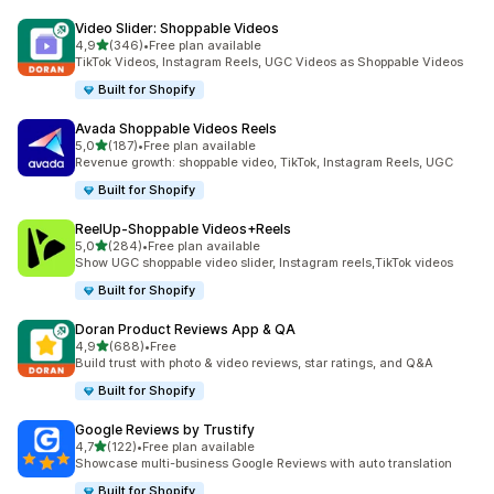
Video Slider: Shoppable Videos
z 5 hvězd
4,9
(346)
•
Free plan available
Celkový počet recenzí: 346
TikTok Videos, Instagram Reels, UGC Videos as Shoppable Videos
Built for Shopify
Avada Shoppable Videos Reels
z 5 hvězd
5,0
(187)
•
Free plan available
Celkový počet recenzí: 187
Revenue growth: shoppable video, TikTok, Instagram Reels, UGC
Built for Shopify
ReelUp‑Shoppable Videos+Reels
z 5 hvězd
5,0
(284)
•
Free plan available
Celkový počet recenzí: 284
Show UGC shoppable video slider, Instagram reels,TikTok videos
Built for Shopify
Doran Product Reviews App & QA
z 5 hvězd
4,9
(688)
•
Free
Celkový počet recenzí: 688
Build trust with photo & video reviews, star ratings, and Q&A
Built for Shopify
Google Reviews by Trustify
z 5 hvězd
4,7
(122)
•
Free plan available
Celkový počet recenzí: 122
Showcase multi-business Google Reviews with auto translation
Built for Shopify