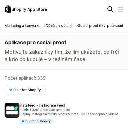
Shopify App Store
Marketing a konverze
Důvěra v ostatní
Social proof (tzv. potvrzení tře
Aplikace pro social proof
Motivujte zákazníky tím, že jim ukážete, co frčí
a kdo co kupuje – v reálném čase.
Počet aplikací: 339
Built for Shopify
Instafeed ‑ Instagram Feed
z 5 hvězd
4,9
(1 929)
•
Free plan available
Celkový počet recenzí: 1929
Display Instagram feeds, Reels & Insta UGC as shoppable videos
Built for Shopify