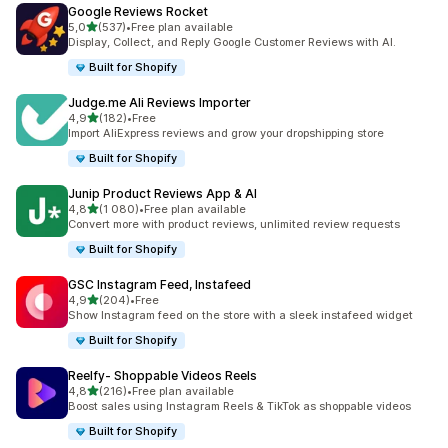
Google Reviews Rocket
z 5 hvězd
5,0
(537)
•
Free plan available
Celkový počet recenzí: 537
Display, Collect, and Reply Google Customer Reviews with AI.
Built for Shopify
Judge.me Ali Reviews Importer
z 5 hvězd
4,9
(182)
•
Free
Celkový počet recenzí: 182
Import AliExpress reviews and grow your dropshipping store
Built for Shopify
Junip Product Reviews App & AI
z 5 hvězd
4,8
(1 080)
•
Free plan available
Celkový počet recenzí: 1080
Convert more with product reviews, unlimited review requests
Built for Shopify
GSC Instagram Feed, Instafeed
z 5 hvězd
4,9
(204)
•
Free
Celkový počet recenzí: 204
Show Instagram feed on the store with a sleek instafeed widget
Built for Shopify
Reelfy‑ Shoppable Videos Reels
z 5 hvězd
4,8
(216)
•
Free plan available
Celkový počet recenzí: 216
Boost sales using Instagram Reels & TikTok as shoppable videos
Built for Shopify