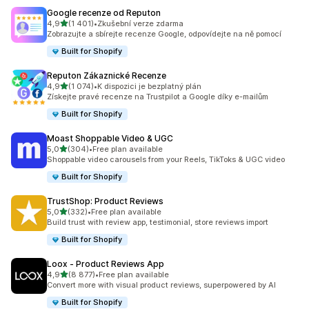
Google recenze od Reputon
z 5 hvězd
4,9
(1 401)
•
Zkušební verze zdarma
Celkový počet recenzí: 1401
Zobrazujte a sbírejte recenze Google, odpovídejte na ně pomocí
Built for Shopify
Reputon Zákaznické Recenze
z 5 hvězd
4,9
(1 074)
•
K dispozici je bezplatný plán
Celkový počet recenzí: 1074
Získejte pravé recenze na Trustpilot a Google díky e-mailům
Built for Shopify
Moast Shoppable Video & UGC
z 5 hvězd
5,0
(304)
•
Free plan available
Celkový počet recenzí: 304
Shoppable video carousels from your Reels, TikToks & UGC video
Built for Shopify
TrustShop: Product Reviews
z 5 hvězd
5,0
(332)
•
Free plan available
Celkový počet recenzí: 332
Build trust with review app, testimonial, store reviews import
Built for Shopify
Loox ‑ Product Reviews App
z 5 hvězd
4,9
(8 877)
•
Free plan available
Celkový počet recenzí: 8877
Convert more with visual product reviews, superpowered by AI
Built for Shopify