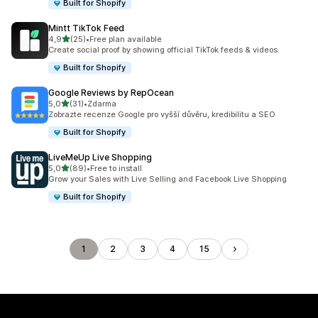
Built for Shopify
Mintt TikTok Feed
z 5 hvězd
4,9
(25)
•
Free plan available
Celkový počet recenzí: 25
Create social proof by showing official TikTok feeds & videos.
Built for Shopify
Google Reviews by RepOcean
z 5 hvězd
5,0
(31)
•
Zdarma
Celkový počet recenzí: 31
Zobrazte recenze Google pro vyšší důvěru, kredibilitu a SEO
Built for Shopify
LiveMeUp Live Shopping
z 5 hvězd
5,0
(89)
•
Free to install
Celkový počet recenzí: 89
Grow your Sales with Live Selling and Facebook Live Shopping
Built for Shopify
1
2
3
4
15