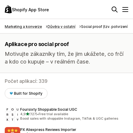
Shopify App Store
Marketing a konverze
Důvěra v ostatní
Social proof (tzv. potvrzení tře
Aplikace pro social proof
Motivujte zákazníky tím, že jim ukážete, co frčí
a kdo co kupuje – v reálném čase.
Počet aplikací: 339
Built for Shopify
Foursixty Shoppable Social UGC
z 5 hvězd
4,9
(127)
•
Free trial available
Celkový počet recenzí: 127
Boost sales with shoppable Instagram, TikTok & UGC galleries
PX Aliexpress Reviews Importer