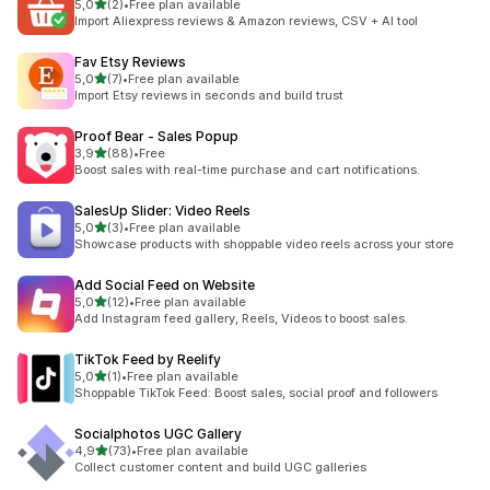
z 5 hvězd
5,0
(2)
•
Free plan available
Celkový počet recenzí: 2
Import Aliexpress reviews & Amazon reviews, CSV + AI tool
Fav Etsy Reviews
z 5 hvězd
5,0
(7)
•
Free plan available
Celkový počet recenzí: 7
Import Etsy reviews in seconds and build trust
Proof Bear ‑ Sales Popup
z 5 hvězd
3,9
(88)
•
Free
Celkový počet recenzí: 88
Boost sales with real-time purchase and cart notifications.
SalesUp Slider: Video Reels
z 5 hvězd
5,0
(3)
•
Free plan available
Celkový počet recenzí: 3
Showcase products with shoppable video reels across your store
Add Social Feed on Website
z 5 hvězd
5,0
(12)
•
Free plan available
Celkový počet recenzí: 12
Add Instagram feed gallery, Reels, Videos to boost sales.
TikTok Feed by Reelify
z 5 hvězd
5,0
(1)
•
Free plan available
Celkový počet recenzí: 1
Shoppable TikTok Feed: Boost sales, social proof and followers
Socialphotos UGC Gallery
z 5 hvězd
4,9
(73)
•
Free plan available
Celkový počet recenzí: 73
Collect customer content and build UGC galleries