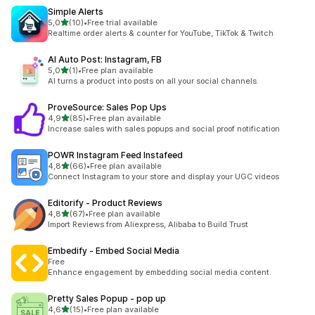
Simple Alerts
z 5 hvězd
5,0
(10)
•
Free trial available
Celkový počet recenzí: 10
Realtime order alerts & counter for YouTube, TikTok & Twitch
AI Auto Post: Instagram, FB
z 5 hvězd
5,0
(1)
•
Free plan available
Celkový počet recenzí: 1
AI turns a product into posts on all your social channels.
ProveSource: Sales Pop Ups
z 5 hvězd
4,9
(85)
•
Free plan available
Celkový počet recenzí: 85
Increase sales with sales popups and social proof notification
POWR Instagram Feed Instafeed
z 5 hvězd
4,8
(66)
•
Free plan available
Celkový počet recenzí: 66
Connect Instagram to your store and display your UGC videos
Editorify ‑ Product Reviews
z 5 hvězd
4,8
(67)
•
Free plan available
Celkový počet recenzí: 67
Import Reviews from Aliexpress, Alibaba to Build Trust
Embedify ‑ Embed Social Media
Free
Enhance engagement by embedding social media content.
Pretty Sales Popup ‑ pop up
z 5 hvězd
4,6
(15)
•
Free plan available
Celkový počet recenzí: 15