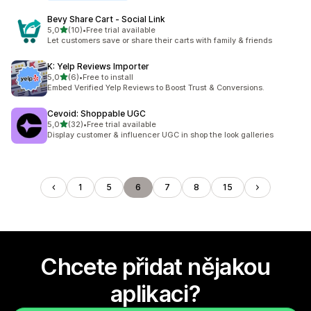
Bevy Share Cart ‑ Social Link
z 5 hvězd
5,0
(10)
•
Free trial available
Celkový počet recenzí: 10
Let customers save or share their carts with family & friends
K: Yelp Reviews Importer
z 5 hvězd
5,0
(6)
•
Free to install
Celkový počet recenzí: 6
Embed Verified Yelp Reviews to Boost Trust & Conversions.
Cevoid: Shoppable UGC
z 5 hvězd
5,0
(32)
•
Free trial available
Celkový počet recenzí: 32
Display customer & influencer UGC in shop the look galleries
1
5
6
7
8
15
Chcete přidat nějakou
aplikaci?