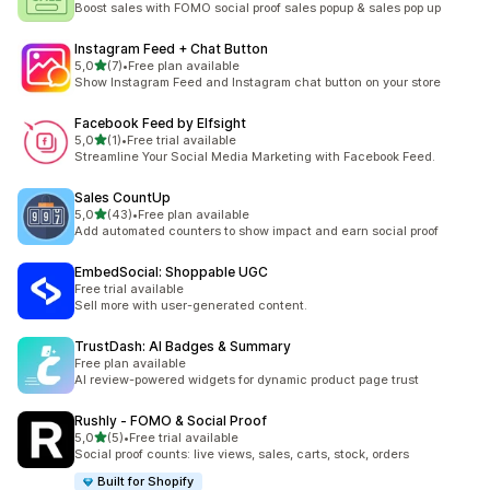
Boost sales with FOMO social proof sales popup & sales pop up
Instagram Feed + Chat Button
z 5 hvězd
5,0
(7)
•
Free plan available
Celkový počet recenzí: 7
Show Instagram Feed and Instagram chat button on your store
Facebook Feed by Elfsight
z 5 hvězd
5,0
(1)
•
Free trial available
Celkový počet recenzí: 1
Streamline Your Social Media Marketing with Facebook Feed.
Sales CountUp
z 5 hvězd
5,0
(43)
•
Free plan available
Celkový počet recenzí: 43
Add automated counters to show impact and earn social proof
EmbedSocial: Shoppable UGC
Free trial available
Sell more with user-generated content.
TrustDash: AI Badges & Summary
Free plan available
AI review-powered widgets for dynamic product page trust
Rushly ‑ FOMO & Social Proof
z 5 hvězd
5,0
(5)
•
Free trial available
Celkový počet recenzí: 5
Social proof counts: live views, sales, carts, stock, orders
Built for Shopify