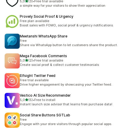
5 yıldız üzerinden
5,0
(3)
•
Free trial available
toplam 3 değerlendirme
a simple way for your visitors to show their appreciation
Provely Social Proof & Urgency
Free plan available
Boost sales with FOMO, social proof & urgency notifications.
Meetanshi WhatsApp Share
Free
Share via WhatsApp button to let customers share the product.
Mega Facebook Comments
5 yıldız üzerinden
5,0
(2)
•
Free trial available
toplam 2 değerlendirme
Create social proof & collect customer testimonials
Elfsight Twitter Feed
Free trial available
Drive higher engagement by showcasing your Twitter feed.
Vestico AI Size Recommender
5 yıldız üzerinden
5,0
(5)
•
Free to install
toplam 5 değerlendirme
Instant launch size advisor that learns from purchase data!
Social Share Buttons SGTLab
Free
Engage with your store visitors through popular social apps.