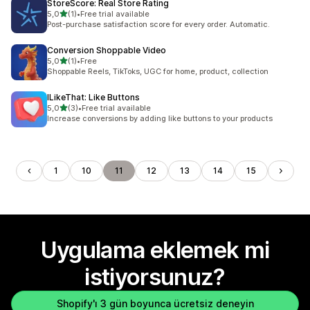
StoreScore: Real Store Rating
5 yıldız üzerinden
5,0
(1)
•
Free trial available
toplam 1 değerlendirme
Post-purchase satisfaction score for every order. Automatic.
Conversion Shoppable Video
5 yıldız üzerinden
5,0
(1)
•
Free
toplam 1 değerlendirme
Shoppable Reels, TikToks, UGC for home, product, collection
ILikeThat: Like Buttons
5 yıldız üzerinden
5,0
(3)
•
Free trial available
toplam 3 değerlendirme
Increase conversions by adding like buttons to your products
1
10
11
12
13
14
15
Uygulama eklemek mi
istiyorsunuz?
Shopify'ı 3 gün boyunca ücretsiz deneyin