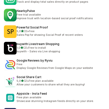
Track and display total sales directly on product pages
NearbyPulse
Free trial available
Improve trust with location-based social proof notifications
Powerful Social Proof
5 yıldız üzerinden
5,0
(3)
•
Free
toplam 3 değerlendirme
Sales Pop for showing Social Proof of recent orders
buywith Livestream Shopping
5 yıldız üzerinden
1,0
(2)
•
Free to install
toplam 2 değerlendirme
buywith - Sales via Live shopping
Google Reviews by Ryviu
Free
Display Google Reviews from Google Maps on your website
Social Share Cart
5 yıldız üzerinden
5,0
(2)
•
Free plan available
toplam 2 değerlendirme
Allow your customers to share what they are buying!
Appsicle ‑ Insta Feed
Free plan available
Showcase stunning Instagram feeds directly on your store.