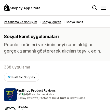
Shopify App Store
Pazarlama ve dönüşüm
Sosyal güven
Sosyal kanıt
Sosyal kanıt uygulamaları
Popüler ürünleri ve kimin neyi satın aldığını
gerçek zamanlı göstererek alıcıları teşvik edin.
338 uygulama
Built for Shopify
FindShop Product Reviews
5 yıldız üzerinden
5,0
(4)
•
Free plan available
toplam 4 değerlendirme
Display Reviews, Photos to Build Trust & Grow Sales
Like Me