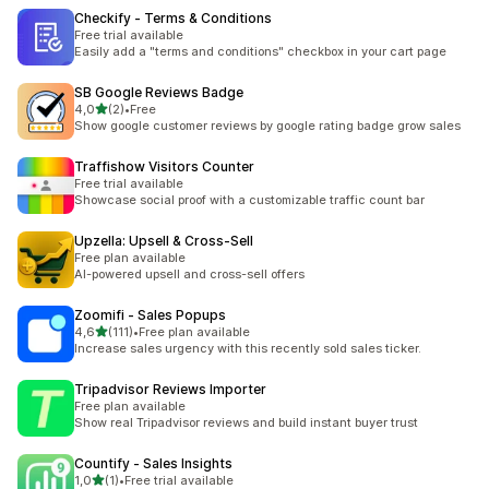
Checkify ‑ Terms & Conditions
Free trial available
Easily add a "terms and conditions" checkbox in your cart page
SB Google Reviews Badge
5 yıldız üzerinden
4,0
(2)
•
Free
toplam 2 değerlendirme
Show google customer reviews by google rating badge grow sales
Traffishow Visitors Counter
Free trial available
Showcase social proof with a customizable traffic count bar
Upzella: Upsell & Cross‑Sell
Free plan available
AI-powered upsell and cross-sell offers
Zoomifi ‑ Sales Popups
5 yıldız üzerinden
4,6
(111)
•
Free plan available
toplam 111 değerlendirme
Increase sales urgency with this recently sold sales ticker.
Tripadvisor Reviews Importer
Free plan available
Show real Tripadvisor reviews and build instant buyer trust
Countify ‑ Sales Insights
5 yıldız üzerinden
1,0
(1)
•
Free trial available
toplam 1 değerlendirme