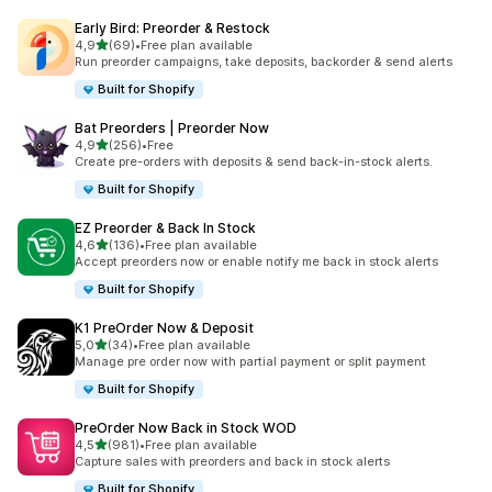
Early Bird: Preorder & Restock
de 5 estrelas
4,9
(69)
•
Free plan available
69 total de avaliações
Run preorder campaigns, take deposits, backorder & send alerts
Built for Shopify
Bat Preorders | Preorder Now
de 5 estrelas
4,9
(256)
•
Free
256 total de avaliações
Create pre-orders with deposits & send back-in-stock alerts.
Built for Shopify
EZ Preorder & Back In Stock
de 5 estrelas
4,6
(136)
•
Free plan available
136 total de avaliações
Accept preorders now or enable notify me back in stock alerts
Built for Shopify
K1 PreOrder Now & Deposit
de 5 estrelas
5,0
(34)
•
Free plan available
34 total de avaliações
Manage pre order now with partial payment or split payment
Built for Shopify
PreOrder Now Back in Stock WOD
de 5 estrelas
4,5
(981)
•
Free plan available
981 total de avaliações
Capture sales with preorders and back in stock alerts
Built for Shopify