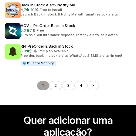
Back In Stock Alert‑ Notify Me
de 5 estrelas
4,7
(199)
•
Free to install
199 total de avaliações
Launch Back in Stock & Notify Me with smart restock alerts
AOV.ai PreOrder Back in Stock
de 5 estrelas
5,0
(11)
•
Free
11 total de avaliações
Turn sold-out into sales: deposits, restock alerts, ship dates
RN: PreOrder & Back in Stock
de 5 estrelas
5,0
(10)
•
Free plan available
10 total de avaliações
Preorder, back in stock alerts, WhatsApp & SMS alerts -in one!
Built for Shopify
1
2
3
4
Quer adicionar uma
aplicação?