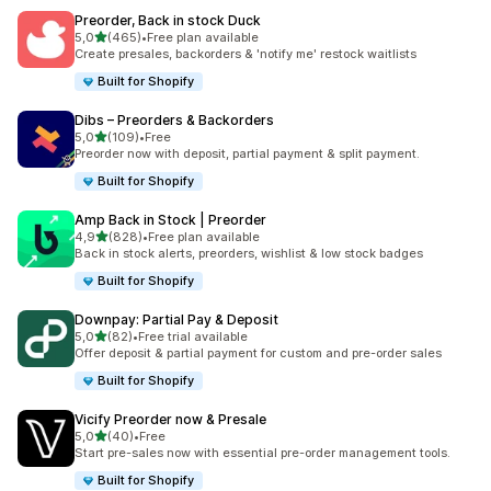
Preorder, Back in stock Duck
de 5 estrelas
5,0
(465)
•
Free plan available
465 total de avaliações
Create presales, backorders & 'notify me' restock waitlists
Built for Shopify
Dibs – Preorders & Backorders
de 5 estrelas
5,0
(109)
•
Free
109 total de avaliações
Preorder now with deposit, partial payment & split payment.
Built for Shopify
Amp Back in Stock | Preorder
de 5 estrelas
4,9
(828)
•
Free plan available
828 total de avaliações
Back in stock alerts, preorders, wishlist & low stock badges
Built for Shopify
Downpay: Partial Pay & Deposit
de 5 estrelas
5,0
(82)
•
Free trial available
82 total de avaliações
Offer deposit & partial payment for custom and pre-order sales
Built for Shopify
Vicify Preorder now & Presale
de 5 estrelas
5,0
(40)
•
Free
40 total de avaliações
Start pre-sales now with essential pre-order management tools.
Built for Shopify