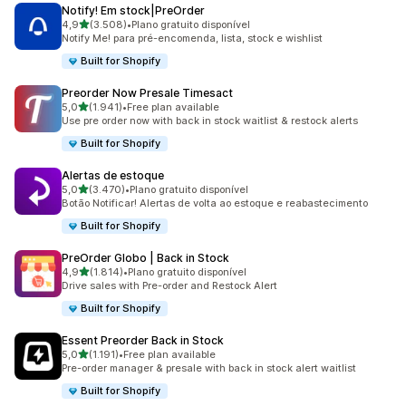
Notify! Em stock|PreOrder
de 5 estrelas
4,9
(3.508)
•
Plano gratuito disponível
3508 total de avaliações
Notify Me! para pré-encomenda, lista, stock e wishlist
Built for Shopify
Preorder Now Presale Timesact
de 5 estrelas
5,0
(1.941)
•
Free plan available
1941 total de avaliações
Use pre order now with back in stock waitlist & restock alerts
Built for Shopify
Alertas de estoque
de 5 estrelas
5,0
(3.470)
•
Plano gratuito disponível
3470 total de avaliações
Botão Notificar! Alertas de volta ao estoque e reabastecimento
Built for Shopify
PreOrder Globo | Back in Stock
de 5 estrelas
4,9
(1.814)
•
Plano gratuito disponível
1814 total de avaliações
Drive sales with Pre-order and Restock Alert
Built for Shopify
Essent Preorder Back in Stock
de 5 estrelas
5,0
(1.191)
•
Free plan available
1191 total de avaliações
Pre-order manager & presale with back in stock alert waitlist
Built for Shopify