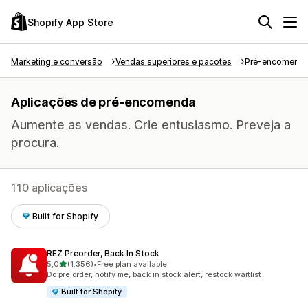
Shopify App Store
Marketing e conversão
Vendas superiores e pacotes
Pré-encomend
Aplicações de pré-encomenda
Aumente as vendas. Crie entusiasmo. Preveja a
procura.
110 aplicações
Built for Shopify
REZ Preorder, Back In Stock
de 5 estrelas
5,0
(1.356)
•
Free plan available
1356 total de avaliações
Do pre order, notify me, back in stock alert, restock waitlist
Built for Shopify