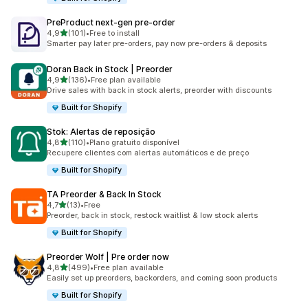
PreProduct next‑gen pre‑order
de 5 estrelas
4,9
(101)
•
Free to install
101 total de avaliações
Smarter pay later pre-orders, pay now pre-orders & deposits
Doran Back in Stock | Preorder
de 5 estrelas
4,9
(136)
•
Free plan available
136 total de avaliações
Drive sales with back in stock alerts, preorder with discounts
Built for Shopify
Stok: Alertas de reposição
de 5 estrelas
4,8
(110)
•
Plano gratuito disponível
110 total de avaliações
Recupere clientes com alertas automáticos e de preço
Built for Shopify
TA Preorder & Back In Stock
de 5 estrelas
4,7
(13)
•
Free
13 total de avaliações
Preorder, back in stock, restock waitlist & low stock alerts
Built for Shopify
Preorder Wolf | Pre order now
de 5 estrelas
4,8
(499)
•
Free plan available
499 total de avaliações
Easily set up preorders, backorders, and coming soon products
Built for Shopify