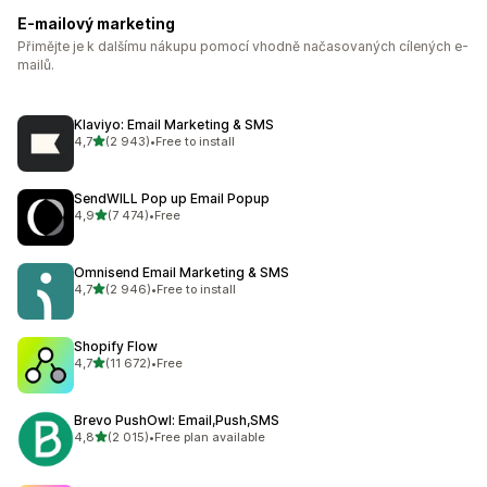
E-mailový marketing
Přimějte je k dalšímu nákupu pomocí vhodně načasovaných cílených e-
mailů.
Klaviyo: Email Marketing & SMS
z 5 hvězd
4,7
(2 943)
•
Free to install
Celkový počet recenzí: 2943
SendWILL Pop up Email Popup
z 5 hvězd
4,9
(7 474)
•
Free
Celkový počet recenzí: 7474
Omnisend Email Marketing & SMS
z 5 hvězd
4,7
(2 946)
•
Free to install
Celkový počet recenzí: 2946
Shopify Flow
z 5 hvězd
4,7
(11 672)
•
Free
Celkový počet recenzí: 11672
Brevo PushOwl: Email,Push,SMS
z 5 hvězd
4,8
(2 015)
•
Free plan available
Celkový počet recenzí: 2015