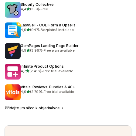
Shopify Collective
z 5 hvězd
4,4
(359)
•
Free
Celkový počet recenzí: 359
EasySell ‑ COD Form & Upsells
z 5 hvězd
4,9
(947)
•
Bezplatná instalace
Celkový počet recenzí: 947
GemPages Landing Page Builder
z 5 hvězd
4,9
(3 967)
•
Free plan available
Celkový počet recenzí: 3967
Infinite Product Options
z 5 hvězd
4,7
(2 416)
•
Free trial available
Celkový počet recenzí: 2416
Vitals: Reviews, Bundles & 40+
z 5 hvězd
4,9
(2 799)
•
Free trial available
Celkový počet recenzí: 2799
Přidejte jim něco k objednávce