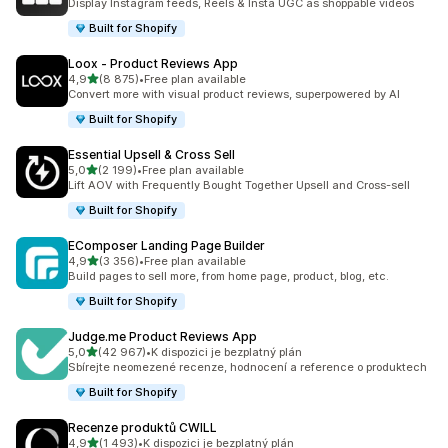
Display Instagram feeds, Reels & Insta UGC as shoppable videos
Built for Shopify
Loox ‑ Product Reviews App
z 5 hvězd
4,9
(8 875)
•
Free plan available
Celkový počet recenzí: 8875
Convert more with visual product reviews, superpowered by AI
Built for Shopify
Essential Upsell & Cross Sell
z 5 hvězd
5,0
(2 199)
•
Free plan available
Celkový počet recenzí: 2199
Lift AOV with Frequently Bought Together Upsell and Cross-sell
Built for Shopify
EComposer Landing Page Builder
z 5 hvězd
4,9
(3 356)
•
Free plan available
Celkový počet recenzí: 3356
Build pages to sell more, from home page, product, blog, etc.
Built for Shopify
Judge.me Product Reviews App
z 5 hvězd
5,0
(42 967)
•
K dispozici je bezplatný plán
Celkový počet recenzí: 42967
Sbírejte neomezené recenze, hodnocení a reference o produktech
Built for Shopify
Recenze produktů CWILL
z 5 hvězd
4,9
(1 493)
•
K dispozici je bezplatný plán