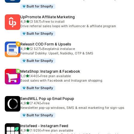
Built for Shopify
UpPromote Affiliate Marketing
z 5 hvězd
4,9
(3 587)
•
Free to install
Celkový počet recenzí: 3587
Drive referral sales loops with influencer & affiliate program
Built for Shopify
Releasit COD Form & Upsells
z 5 hvězd
4,9
(2 527)
•
Bezplatná instalace
Celkový počet recenzí: 2527
Formulář Dobírky: Upsell, Nabídky, OTP & SMS
Built for Shopify
MetaShop: Instagram & Facebook
z 5 hvězd
5,0
(440)
•
Free plan available
Celkový počet recenzí: 440
Boost sales with Facebook and Instagram shopping.
Built for Shopify
SendWILL Pop up Email Popup
z 5 hvězd
4,9
(7 474)
•
Free
Celkový počet recenzí: 7474
Newsletter pop-up windows, SMS & email marketing for sign-ups
Built for Shopify
Instafeed ‑ Instagram Feed
z 5 hvězd
4,9
(1 929)
•
Free plan available
Celkový počet recenzí: 1929