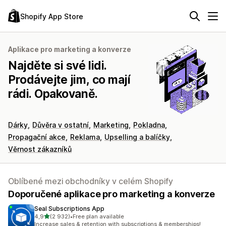
Shopify App Store
Aplikace pro marketing a konverze
Najděte si své lidi.
Prodávejte jim, co mají
rádi. Opakovaně.
Dárky
Důvěra v ostatní
Marketing
Pokladna
Propagační akce
Reklama
Upselling a balíčky
Věrnost zákazníků
Oblíbené mezi obchodníky v celém Shopify
Doporučené aplikace pro marketing a konverze
Seal Subscriptions App
z 5 hvězd
4,9
(2 932)
•
Free plan available
Celkový počet recenzí: 2932
Increase sales & retention with subscriptions & memberships!