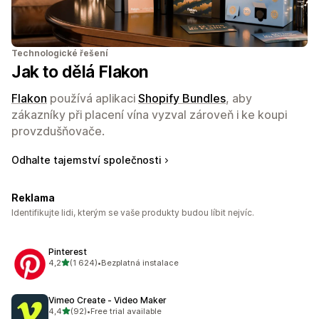
Technologické řešení
Jak to dělá Flakon
Flakon
používá aplikaci
Shopify Bundles
, aby
zákazníky při placení vína vyzval zároveň i ke koupi
provzdušňovače.
Odhalte tajemství společnosti
Reklama
Identifikujte lidi, kterým se vaše produkty budou líbit nejvíc.
Pinterest
z 5 hvězd
4,2
(1 624)
•
Bezplatná instalace
Celkový počet recenzí: 1624
Vimeo Create ‑ Video Maker
z 5 hvězd
4,4
(92)
•
Free trial available
Celkový počet recenzí: 92