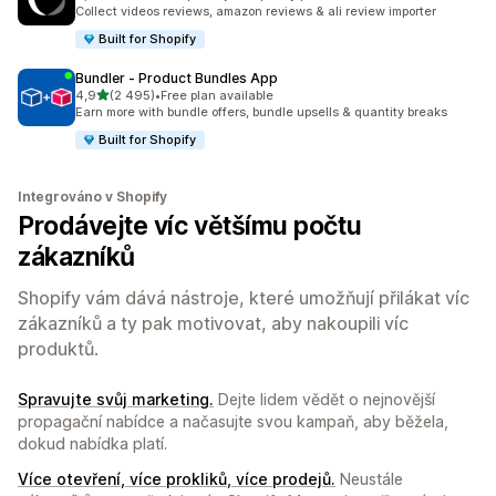
Celkový počet recenzí: 1493
Collect videos reviews, amazon reviews & ali review importer
Built for Shopify
Bundler ‑ Product Bundles App
z 5 hvězd
4,9
(2 495)
•
Free plan available
Celkový počet recenzí: 2495
Earn more with bundle offers, bundle upsells & quantity breaks
Built for Shopify
Integrováno v Shopify
Prodávejte víc většímu počtu
zákazníků
Shopify vám dává nástroje, které umožňují přilákat víc
zákazníků a ty pak motivovat, aby nakoupili víc
produktů.
Spravujte svůj marketing.
Dejte lidem vědět o nejnovější
propagační nabídce a načasujte svou kampaň, aby běžela,
dokud nabídka platí.
Více otevření, více prokliků, více prodejů.
Neustále