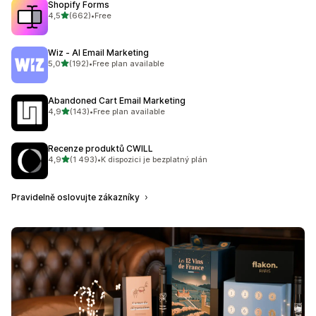
Shopify Forms
z 5 hvězd
4,5
(662)
•
Free
Celkový počet recenzí: 662
Wiz ‑ AI Email Marketing
z 5 hvězd
5,0
(192)
•
Free plan available
Celkový počet recenzí: 192
Abandoned Cart Email Marketing
z 5 hvězd
4,9
(143)
•
Free plan available
Celkový počet recenzí: 143
Recenze produktů CWILL
z 5 hvězd
4,9
(1 493)
•
K dispozici je bezplatný plán
Celkový počet recenzí: 1493
Pravidelně oslovujte zákazníky