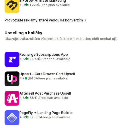
BixGrow Affiliate Marketing
z 5 hvězd
4,9
(1 229)
•
Free plan available
Celkový počet recenzí: 1229
Provozujte reklamy, které vedou ke konverzím
Upselling a balíčky
Ukazujte zákazníkům víc produktů, které si nebudou chtít nechat ujít.
Recharge Subscriptions App
z 5 hvězd
4,8
(2 944)
•
Free trial available
Celkový počet recenzí: 2944
Upcart—Cart Drawer Cart Upsell
z 5 hvězd
4,7
(846)
•
Free plan available
Celkový počet recenzí: 846
Aftersell Post Purchase Upsell
z 5 hvězd
4,8
(884)
•
Free plan available
Celkový počet recenzí: 884
PageFly ✦ Landing Page Builder
z 5 hvězd
4,9
(5 653)
•
Free plan available
Celkový počet recenzí: 5653