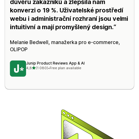
důvěru zákazníků a zlepšila nám
konverzi o 19 %. Uživatelské prostředí
webu i administrační rozhraní jsou velmi
intuitivní a mají promyšlený design.
Melanie Bedwell, manažerka pro e-commerce,
OLIPOP
Junip Product Reviews App & AI
z 5 hvězd
4,8
(1 080)
•
Free plan available
Celkový počet recenzí: 1080