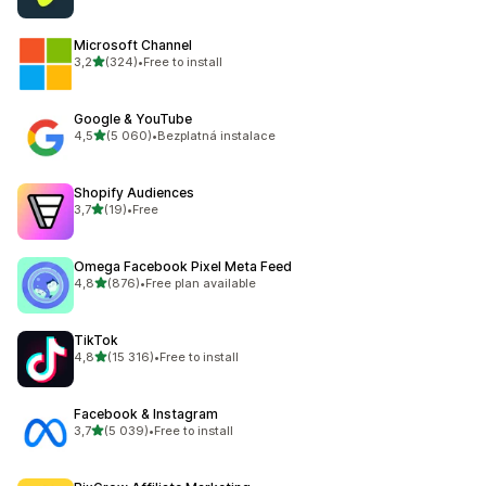
Microsoft Channel
z 5 hvězd
3,2
(324)
•
Free to install
Celkový počet recenzí: 324
Google & YouTube
z 5 hvězd
4,5
(5 060)
•
Bezplatná instalace
Celkový počet recenzí: 5060
Shopify Audiences
z 5 hvězd
3,7
(19)
•
Free
Celkový počet recenzí: 19
Omega Facebook Pixel Meta Feed
z 5 hvězd
4,8
(876)
•
Free plan available
Celkový počet recenzí: 876
TikTok
z 5 hvězd
4,8
(15 316)
•
Free to install
Celkový počet recenzí: 15316
Facebook & Instagram
z 5 hvězd
3,7
(5 039)
•
Free to install
Celkový počet recenzí: 5039