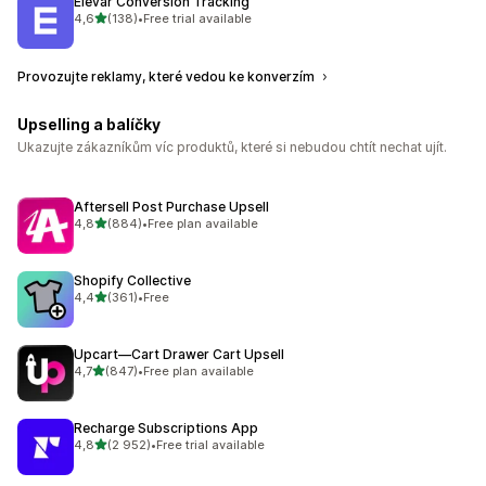
Elevar Conversion Tracking
z 5 hvězd
4,6
(138)
•
Free trial available
Celkový počet recenzí: 138
Provozujte reklamy, které vedou ke konverzím
Upselling a balíčky
Ukazujte zákazníkům víc produktů, které si nebudou chtít nechat ujít.
Aftersell Post Purchase Upsell
z 5 hvězd
4,8
(884)
•
Free plan available
Celkový počet recenzí: 884
Shopify Collective
z 5 hvězd
4,4
(361)
•
Free
Celkový počet recenzí: 361
Upcart—Cart Drawer Cart Upsell
z 5 hvězd
4,7
(847)
•
Free plan available
Celkový počet recenzí: 847
Recharge Subscriptions App
z 5 hvězd
4,8
(2 952)
•
Free trial available
Celkový počet recenzí: 2952