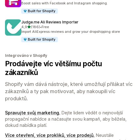
Celkový počet recenzí: 448
Boost sales with Facebook and Instagram shopping.
Built for Shopify
Judge.me Ali Reviews Importer
z 5 hvězd
4,9
(186)
•
Free
Celkový počet recenzí: 186
Import AliExpress reviews and grow your dropshipping store
Built for Shopify
Integrováno v Shopify
Prodávejte víc většímu počtu
zákazníků
Shopify vám dává nástroje, které umožňují přilákat víc
zákazníků a ty pak motivovat, aby nakoupili víc
produktů.
Spravujte svůj marketing.
Dejte lidem vědět o nejnovější
propagační nabídce a načasujte svou kampaň, aby běžela,
dokud nabídka platí.
Více otevření, více prokliků, více prodejů.
Neustále