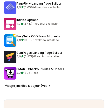
PageFly ✦ Landing Page Builder
z 5 hvězd
4,9
(5 659)
•
Free plan available
Celkový počet recenzí: 5659
Infinite Options
z 5 hvězd
4,7
(2 417)
•
Free trial available
Celkový počet recenzí: 2417
EasySell ‑ COD Form & Upsells
z 5 hvězd
4,9
(959)
•
Bezplatná instalace
Celkový počet recenzí: 959
GemPages Landing Page Builder
z 5 hvězd
4,9
(3 977)
•
Free plan available
Celkový počet recenzí: 3977
SMART Checkout Rules & Upsells
z 5 hvězd
5,0
(608)
•
Free
Celkový počet recenzí: 608
Přidejte jim něco k objednávce