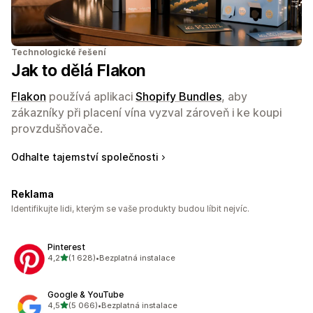
Technologické řešení
Jak to dělá Flakon
Flakon
používá aplikaci
Shopify Bundles
, aby
zákazníky při placení vína vyzval zároveň i ke koupi
provzdušňovače.
Odhalte tajemství společnosti
Reklama
Identifikujte lidi, kterým se vaše produkty budou líbit nejvíc.
Pinterest
z 5 hvězd
4,2
(1 628)
•
Bezplatná instalace
Celkový počet recenzí: 1628
Google & YouTube
z 5 hvězd
4,5
(5 066)
•
Bezplatná instalace
Celkový počet recenzí: 5066