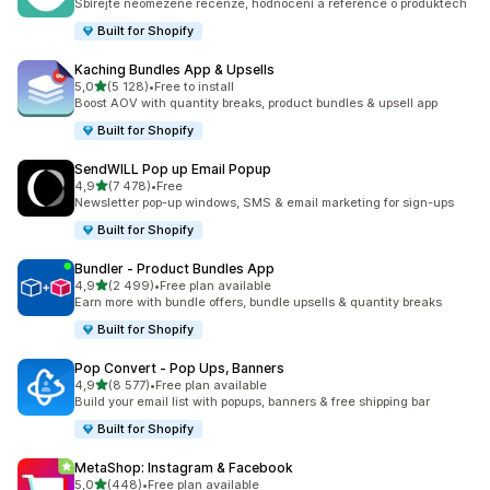
Sbírejte neomezené recenze, hodnocení a reference o produktech
Built for Shopify
Kaching Bundles App & Upsells
z 5 hvězd
5,0
(5 128)
•
Free to install
Celkový počet recenzí: 5128
Boost AOV with quantity breaks, product bundles & upsell app
Built for Shopify
SendWILL Pop up Email Popup
z 5 hvězd
4,9
(7 478)
•
Free
Celkový počet recenzí: 7478
Newsletter pop-up windows, SMS & email marketing for sign-ups
Built for Shopify
Bundler ‑ Product Bundles App
z 5 hvězd
4,9
(2 499)
•
Free plan available
Celkový počet recenzí: 2499
Earn more with bundle offers, bundle upsells & quantity breaks
Built for Shopify
Pop Convert ‑ Pop Ups, Banners
z 5 hvězd
4,9
(8 577)
•
Free plan available
Celkový počet recenzí: 8577
Build your email list with popups, banners & free shipping bar
Built for Shopify
MetaShop: Instagram & Facebook
z 5 hvězd
5,0
(448)
•
Free plan available