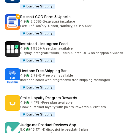
Built for Shopify
Releasit COD Form & Upsells
z 5 hvězd
4,9
(2 538)
•
Bezplatná instalace
Celkový počet recenzí: 2538
Formulář Dobírky: Upsell, Nabídky, OTP & SMS
Built for Shopify
Instafeed ‑ Instagram Feed
z 5 hvězd
4,9
(1 938)
•
Free plan available
Celkový počet recenzí: 1938
Display Instagram feeds, Reels & Insta UGC as shoppable videos
Built for Shopify
Hextom: Free Shipping Bar
z 5 hvězd
4,9
(2 794)
•
Free plan available
Celkový počet recenzí: 2794
Increase sales with progressive free shipping messages
Built for Shopify
Smile: Loyalty Program Rewards
z 5 hvězd
4,9
(4 179)
•
Free plan available
Celkový počet recenzí: 4179
Grow customer loyalty with points, rewards & VIP tiers
Built for Shopify
Judge.me Product Reviews App
z 5 hvězd
5,0
(43 171)
•
K dispozici je bezplatný plán
Celkový počet recenzí: 43171