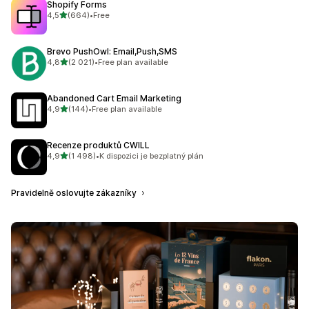
Shopify Forms
z 5 hvězd
4,5
(664)
•
Free
Celkový počet recenzí: 664
Brevo PushOwl: Email,Push,SMS
z 5 hvězd
4,8
(2 021)
•
Free plan available
Celkový počet recenzí: 2021
Abandoned Cart Email Marketing
z 5 hvězd
4,9
(144)
•
Free plan available
Celkový počet recenzí: 144
Recenze produktů CWILL
z 5 hvězd
4,9
(1 498)
•
K dispozici je bezplatný plán
Celkový počet recenzí: 1498
Pravidelně oslovujte zákazníky