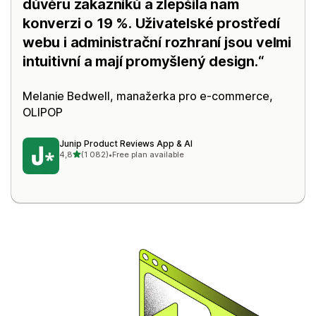
důvěru zákazníků a zlepšila nám
konverzi o 19 %. Uživatelské prostředí
webu i administrační rozhraní jsou velmi
intuitivní a mají promyšlený design.
Melanie Bedwell, manažerka pro e-commerce,
OLIPOP
Junip Product Reviews App & AI
z 5 hvězd
4,8
(1 082)
•
Free plan available
Celkový počet recenzí: 1082