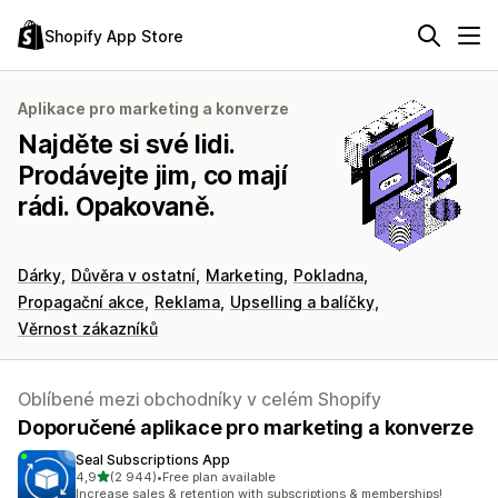
Shopify App Store
Aplikace pro marketing a konverze
Najděte si své lidi.
Prodávejte jim, co mají
rádi. Opakovaně.
Dárky
Důvěra v ostatní
Marketing
Pokladna
Propagační akce
Reklama
Upselling a balíčky
Věrnost zákazníků
Oblíbené mezi obchodníky v celém Shopify
Doporučené aplikace pro marketing a konverze
Seal Subscriptions App
z 5 hvězd
4,9
(2 944)
•
Free plan available
Celkový počet recenzí: 2944
Increase sales & retention with subscriptions & memberships!