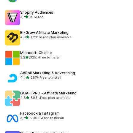
Shopify Audiences
z 5 hvězd
3,7
(19)
•
Free
Celkový počet recenzí: 19
BixGrow Affiliate Marketing
z 5 hvězd
4,9
(1 231)
•
Free plan available
Celkový počet recenzí: 1231
Microsoft Channel
z 5 hvězd
3,2
(325)
•
Free to install
Celkový počet recenzí: 325
AdRoll Marketing & Advertising
z 5 hvězd
4,4
(287)
•
Free to install
Celkový počet recenzí: 287
GOAFFPRO ‑ Affiliate Marketing
z 5 hvězd
4,6
(883)
•
Free plan available
Celkový počet recenzí: 883
Facebook & Instagram
z 5 hvězd
3,7
(5 095)
•
Free to install
Celkový počet recenzí: 5095