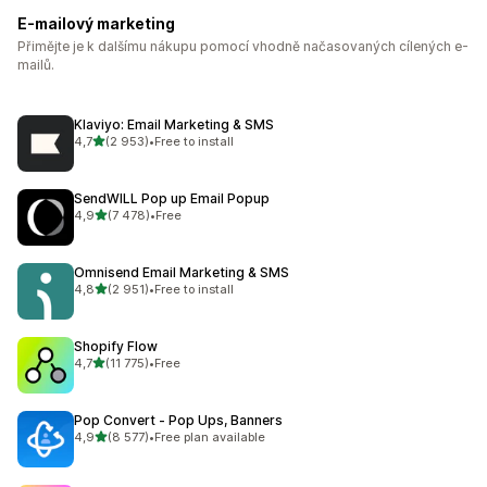
E-mailový marketing
Přimějte je k dalšímu nákupu pomocí vhodně načasovaných cílených e-
mailů.
Klaviyo: Email Marketing & SMS
z 5 hvězd
4,7
(2 953)
•
Free to install
Celkový počet recenzí: 2953
SendWILL Pop up Email Popup
z 5 hvězd
4,9
(7 478)
•
Free
Celkový počet recenzí: 7478
Omnisend Email Marketing & SMS
z 5 hvězd
4,8
(2 951)
•
Free to install
Celkový počet recenzí: 2951
Shopify Flow
z 5 hvězd
4,7
(11 775)
•
Free
Celkový počet recenzí: 11775
Pop Convert ‑ Pop Ups, Banners
z 5 hvězd
4,9
(8 577)
•
Free plan available
Celkový počet recenzí: 8577