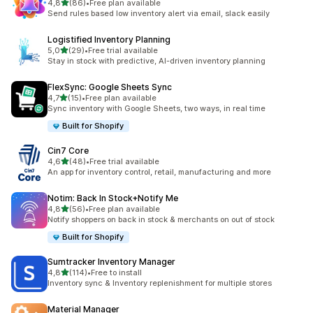
/ 5 tähteä
4,8
(86)
•
Free plan available
86 arvostelua yhteensä
Send rules based low inventory alert via email, slack easily
Logistified Inventory Planning
/ 5 tähteä
5,0
(29)
•
Free trial available
29 arvostelua yhteensä
Stay in stock with predictive, AI-driven inventory planning
FlexSync: Google Sheets Sync
/ 5 tähteä
4,7
(15)
•
Free plan available
15 arvostelua yhteensä
Sync inventory with Google Sheets, two ways, in real time
Built for Shopify
Cin7 Core
/ 5 tähteä
4,6
(48)
•
Free trial available
48 arvostelua yhteensä
An app for inventory control, retail, manufacturing and more
Notim: Back In Stock+Notify Me
/ 5 tähteä
4,8
(56)
•
Free plan available
56 arvostelua yhteensä
Notify shoppers on back in stock & merchants on out of stock
Built for Shopify
Sumtracker Inventory Manager
/ 5 tähteä
4,8
(114)
•
Free to install
114 arvostelua yhteensä
Inventory sync & Inventory replenishment for multiple stores
Material Manager