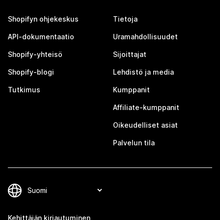
Shopifyn ohjekeskus
Tietoja
API-dokumentaatio
Uramahdollisuudet
Shopify-yhteisö
Sijoittajat
Shopify-blogi
Lehdistö ja media
Tutkimus
Kumppanit
Affiliate-kumppanit
Oikeudelliset asiat
Palvelun tila
Kehittäjän kirjautuminen