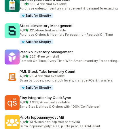
/ 5 tähteä
5,0
(333)
•
Free trial available
333 arvostelua yhteensä
Purchase orders, inventory management & demand forecasting
Built for Shopify
Stockie Inventory Management
/ 5 tähteä
4,9
(121)
•
Free trial available
121 arvostelua yhteensä
Purchase Orders & Inventory Forecasting - Restock On Time
Built for Shopify
Prediko Inventory Management
/ 5 tähteä
4,9
(227)
•
Free to install
227 arvostelua yhteensä
Restock On Time, Every Time With Smart Inventory Forecasting.
PML Stock Take Inventory Count
/ 5 tähteä
4,9
(73)
•
Free trial available
73 arvostelua yhteensä
Scan barcodes, count stock levels, manage POs & transfers
Built for Shopify
Etsy Integration by QuickSync
/ 5 tähteä
4,9
(1 933)
•
Free trial available
1933 arvostelua yhteensä
Sync Etsy Listings & Orders with 100% Confidence!
Piilota loppuunmyydyt MB
/ 5 tähteä
4,8
(137)
•
Ilmainen sopimus saatavilla
137 arvostelua yhteensä
Siirrä loppuunmyydyt alas, piilota ja ohjaa 404-sivut