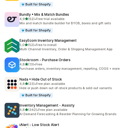
Built for Shopify
Bundly • Mix & Match Bundles
/ 5 tähteä
4,9
(52)
•
Free trial available
52 arvostelua yhteensä
Mix and match bundle builder for BYOB, boxes and gift sets
Built for Shopify
EasyEcom Inventory Management
/ 5 tähteä
5,0
(52)
•
Free to install
52 arvostelua yhteensä
Multi Channel Inventory, Order & Shipping Management App
Stockroom ‑ Purchase Orders
/ 5 tähteä
4,8
(13)
•
Free
13 arvostelua yhteensä
Purchase orders, inventory management, reporting, COGS + more
Nada • Hide Out of Stock
/ 5 tähteä
4,8
(23)
•
Free plan available
23 arvostelua yhteensä
Hide or push down out-of-stock products & sold-out variants.
Built for Shopify
Inventory Management ‑ Assisty
/ 5 tähteä
4,8
(342)
•
Free plan available
342 arvostelua yhteensä
AI Demand Forecasting & Reorder Planning for Growing Brands
iAlert ‑ Low Stock Alert