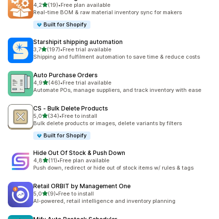
/ 5 tähteä
4,2
(19)
•
Free plan available
19 arvostelua yhteensä
Real-time BOM & raw material inventory sync for makers
Built for Shopify
Starshipit shipping automation
/ 5 tähteä
3,7
(197)
•
Free trial available
197 arvostelua yhteensä
Shipping and fulfilment automation to save time & reduce costs
Auto Purchase Orders
/ 5 tähteä
4,9
(46)
•
Free trial available
46 arvostelua yhteensä
Automate POs, manage suppliers, and track inventory with ease
CS ‑ Bulk Delete Products
/ 5 tähteä
5,0
(34)
•
Free to install
34 arvostelua yhteensä
Bulk delete products or images, delete variants by filters
Built for Shopify
Hide Out Of Stock & Push Down
/ 5 tähteä
4,8
(11)
•
Free plan available
11 arvostelua yhteensä
Push down, redirect or hide out of stock items w/ rules & tags
Retail ORBIT by Management One
/ 5 tähteä
5,0
(9)
•
Free to install
9 arvostelua yhteensä
AI-powered, retail intelligence and inventory planning