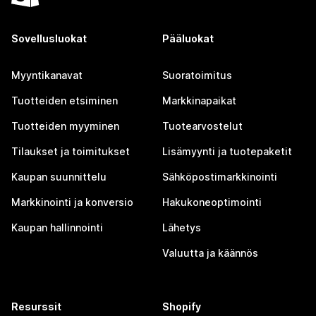
Sovellusluokat
Pääluokat
Myyntikanavat
Suoratoimitus
Tuotteiden etsiminen
Markkinapaikat
Tuotteiden myyminen
Tuotearvostelut
Tilaukset ja toimitukset
Lisämyynti ja tuotepaketit
Kaupan suunnittelu
Sähköpostimarkkinointi
Markkinointi ja konversio
Hakukoneoptimointi
Kaupan hallinnointi
Lähetys
Valuutta ja käännös
Resurssit
Shopify