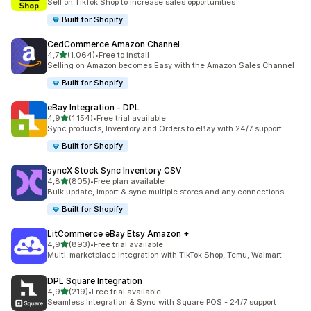
Sell on TikTok Shop to increase sales opportunities
Built for Shopify
CedCommerce Amazon Channel
5 yıldız üzerinden
4,7
(1.064)
•
Free to install
toplam 1064 değerlendirme
Selling on Amazon becomes Easy with the Amazon Sales Channel
Built for Shopify
eBay Integration ‑ DPL
5 yıldız üzerinden
4,9
(1.154)
•
Free trial available
toplam 1154 değerlendirme
Sync products, Inventory and Orders to eBay with 24/7 support
Built for Shopify
syncX Stock Sync Inventory CSV
5 yıldız üzerinden
4,8
(805)
•
Free plan available
toplam 805 değerlendirme
Bulk update, import & sync multiple stores and any connections
Built for Shopify
LitCommerce eBay Etsy Amazon +
5 yıldız üzerinden
4,9
(893)
•
Free trial available
toplam 893 değerlendirme
Multi-marketplace integration with TikTok Shop, Temu, Walmart
DPL Square Integration
5 yıldız üzerinden
4,9
(219)
•
Free trial available
toplam 219 değerlendirme
Seamless Integration & Sync with Square POS - 24/7 support