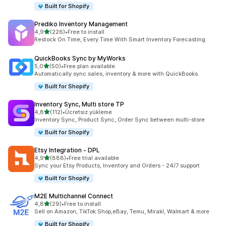
Built for Shopify
Prediko Inventory Management
5 yıldız üzerinden
4,9
(226)
•
Free to install
toplam 226 değerlendirme
Restock On Time, Every Time With Smart Inventory Forecasting.
QuickBooks Sync by MyWorks
5 yıldız üzerinden
5,0
(50)
•
Free plan available
toplam 50 değerlendirme
Automatically sync sales, inventory & more with QuickBooks.
Built for Shopify
Inventory Sync, Multi store TP
5 yıldız üzerinden
4,8
(112)
•
Ücretsiz yükleme
toplam 112 değerlendirme
Inventory Sync, Product Sync, Order Sync between multi-store
Built for Shopify
Etsy Integration ‑ DPL
5 yıldız üzerinden
4,9
(888)
•
Free trial available
toplam 888 değerlendirme
Sync your Etsy Products, Inventory and Orders - 24/7 support
Built for Shopify
M2E Multichannel Connect
5 yıldız üzerinden
4,8
(29)
•
Free to install
toplam 29 değerlendirme
Sell on Amazon, TikTok Shop,eBay, Temu, Mirakl, Walmart & more
Built for Shopify