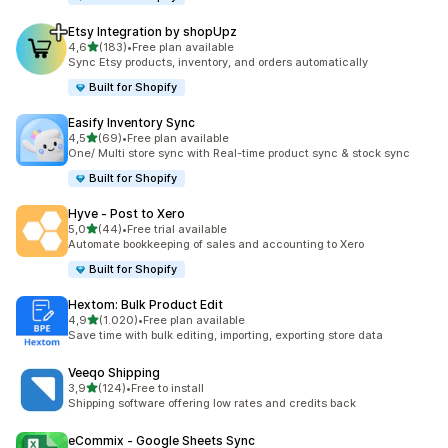
Etsy Integration by shopUpz
5 yıldız üzerinden
4,6
(183)
•
Free plan available
toplam 183 değerlendirme
Sync Etsy products, inventory, and orders automatically
Built for Shopify
Easify Inventory Sync
5 yıldız üzerinden
4,5
(69)
•
Free plan available
toplam 69 değerlendirme
One/ Multi store sync with Real-time product sync & stock sync
Built for Shopify
Hyve ‑ Post to Xero
5 yıldız üzerinden
5,0
(44)
•
Free trial available
toplam 44 değerlendirme
Automate bookkeeping of sales and accounting to Xero
Built for Shopify
Hextom: Bulk Product Edit
5 yıldız üzerinden
4,9
(1.020)
•
Free plan available
toplam 1020 değerlendirme
Save time with bulk editing, importing, exporting store data
Veeqo Shipping
5 yıldız üzerinden
3,9
(124)
•
Free to install
toplam 124 değerlendirme
Shipping software offering low rates and credits back
eCommix ‑ Google Sheets Sync