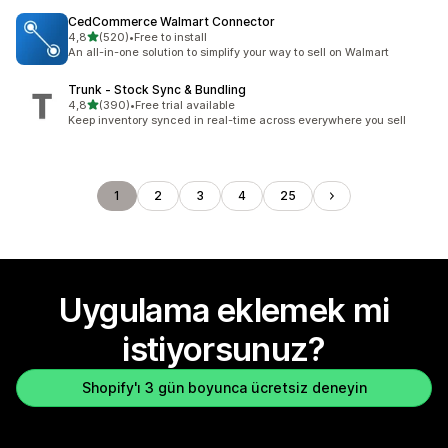
CedCommerce Walmart Connector
5 yıldız üzerinden
4,8
(520)
•
Free to install
toplam 520 değerlendirme
An all-in-one solution to simplify your way to sell on Walmart
Trunk ‑ Stock Sync & Bundling
5 yıldız üzerinden
4,8
(390)
•
Free trial available
toplam 390 değerlendirme
Keep inventory synced in real-time across everywhere you sell
1
2
3
4
25
Uygulama eklemek mi
istiyorsunuz?
Shopify'ı 3 gün boyunca ücretsiz deneyin