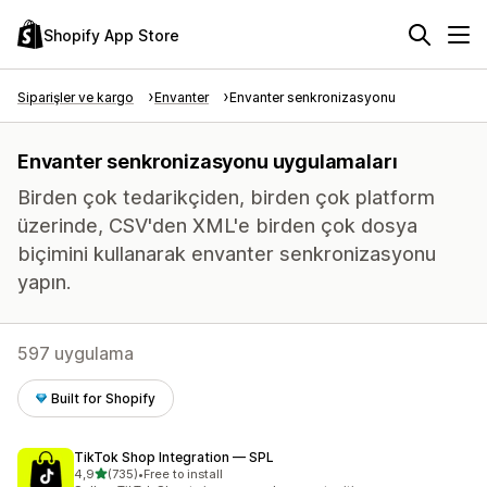
Shopify App Store
Siparişler ve kargo
Envanter
Envanter senkronizasyonu
Envanter senkronizasyonu uygulamaları
Birden çok tedarikçiden, birden çok platform
üzerinde, CSV'den XML'e birden çok dosya
biçimini kullanarak envanter senkronizasyonu
yapın.
597 uygulama
Built for Shopify
TikTok Shop Integration — SPL
5 yıldız üzerinden
4,9
(735)
•
Free to install
toplam 735 değerlendirme