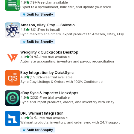
5 yıldız üzerinden
4,9
(19)
•
Free plan available
toplam 19 değerlendirme
Export to a spreadsheet, bulk edit, and update your store
Built for Shopify
Amazon, eBay, Etsy — Salestio
5 yıldız üzerinden
4,5
(80)
•
Free to install
toplam 80 değerlendirme
Sync marketplace orders, export products to Amazon, eBay, Etsy
Built for Shopify
Webgility x QuickBooks Desktop
5 yıldız üzerinden
4,9
(475)
•
Free trial available
toplam 475 değerlendirme
Automate accounting, inventory and payout reconciliation
Etsy Integration by QuickSync
5 yıldız üzerinden
4,9
(1.932)
•
Free trial available
toplam 1932 değerlendirme
Sync Etsy Listings & Orders with 100% Confidence!
eBay Sync & Importer LionzApps
5 yıldız üzerinden
4,9
(232)
•
Free trial available
toplam 232 değerlendirme
Sync and import products, orders, and inventory with eBay
DPL Walmart Integration
5 yıldız üzerinden
4,9
(97)
•
Free trial available
toplam 97 değerlendirme
Walmart products, inventory, and order sync with 24/7 support
Built for Shopify