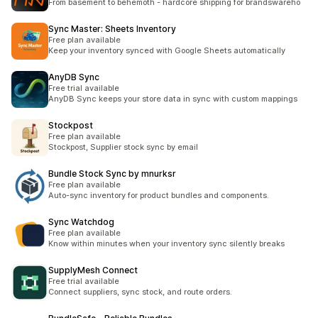
From basement to behemoth - hardcore shipping for brandswareho
Sync Master: Sheets Inventory
Free plan available
Keep your inventory synced with Google Sheets automatically
AnyDB Sync
Free trial available
AnyDB Sync keeps your store data in sync with custom mappings
Stockpost
Free plan available
Stockpost, Supplier stock sync by email
Bundle Stock Sync by mnurksr
Free plan available
Auto-sync inventory for product bundles and components.
Sync Watchdog
Free plan available
Know within minutes when your inventory sync silently breaks
SupplyMesh Connect
Free trial available
Connect suppliers, sync stock, and route orders.