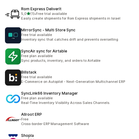
Rom Express DeliverIt
5 yıldız üzerinden
5,0
(1)
•
Free trial available
toplam 1 değerlendirme
Easily create shipments for Rom Express shipments in Israel
MirrorSync ‑ Multi Store Sync
Free trial available
Inventory sync that catches drift and prevents overselling
SyncAir sync for Airtable
Free plan available
Sync products, inventory, and orders to Airtable
Billstack
Free trial available
E-Commerce on Autopilot - Next-Generation Multichannel ERP
SyncLink66 Inventory Manager
Free plan available
Real-Time Inventory Visibility Across Sales Channels.
Allroot ERP
Free
Cross-border ERP Management Software
Shopla