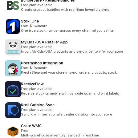
BundleSafe ‑ Reliable Bundles
Free plan available
Create product bundles with real-time inventory sync
Stoki One
From $16/month
One true stock number across every channel you sell on
MyKids‑USA Retailer App
Free plan available
Import MyKids-USA products and sync inventory for your store
Prestashop Integration
From $19/month
PrestaShop and your store in sync: orders, products, stock.
ReceiveFlow
Free plan available
Receive stock on mobile with barcode scan and print labels
Kroll Catalog Sync
Free plan available
Sync Kroll International's dealer catalog into your store
Crate WMS
Free
Multi-warehouse inventory, synced in real time