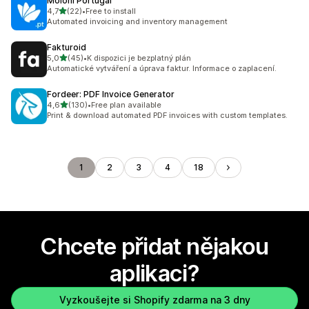
Moloni Portugal
z 5 hvězd
4,7
(22)
•
Free to install
Celkový počet recenzí: 22
Automated invoicing and inventory management
Fakturoid
z 5 hvězd
5,0
(45)
•
K dispozici je bezplatný plán
Celkový počet recenzí: 45
Automatické vytváření a úprava faktur. Informace o zaplacení.
Fordeer: PDF Invoice Generator
z 5 hvězd
4,6
(130)
•
Free plan available
Celkový počet recenzí: 130
Print & download automated PDF invoices with custom templates.
1
2
3
4
18
Chcete přidat nějakou
aplikaci?
Vyzkoušejte si Shopify zdarma na 3 dny