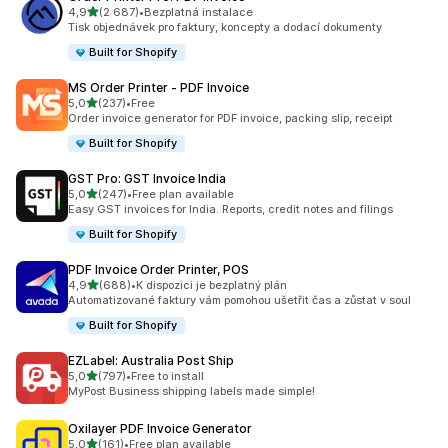
z 5 hvězd
4,9
(2 687)
•
Bezplatná instalace
Celkový počet recenzí: 2687
Tisk objednávek pro faktury, koncepty a dodací dokumenty
Built for Shopify
MS Order Printer ‑ PDF Invoice
z 5 hvězd
5,0
(237)
•
Free
Celkový počet recenzí: 237
Order invoice generator for PDF invoice, packing slip, receipt
Built for Shopify
GST Pro: GST Invoice India
z 5 hvězd
5,0
(247)
•
Free plan available
Celkový počet recenzí: 247
Easy GST invoices for India. Reports, credit notes and filings
Built for Shopify
PDF Invoice Order Printer, POS
z 5 hvězd
4,9
(688)
•
K dispozici je bezplatný plán
Celkový počet recenzí: 688
Automatizované faktury vám pomohou ušetřit čas a zůstat v soul
Built for Shopify
EZLabel: Australia Post Ship
z 5 hvězd
5,0
(797)
•
Free to install
Celkový počet recenzí: 797
MyPost Business shipping labels made simple!
Oxilayer PDF Invoice Generator
z 5 hvězd
5,0
(161)
•
Free plan available