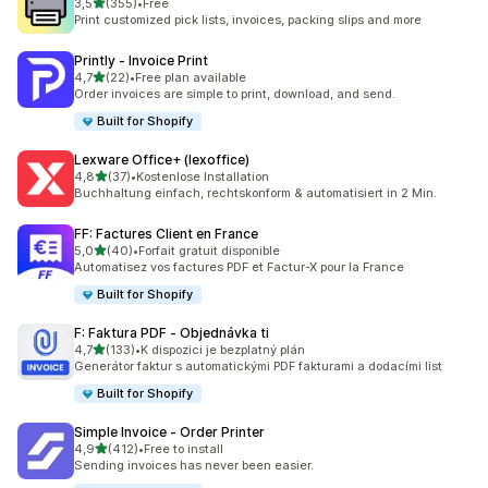
z 5 hvězd
3,5
(355)
•
Free
Celkový počet recenzí: 355
Print customized pick lists, invoices, packing slips and more
Printly ‑ Invoice Print
z 5 hvězd
4,7
(22)
•
Free plan available
Celkový počet recenzí: 22
Order invoices are simple to print, download, and send.
Built for Shopify
Lexware Office+ (lexoffice)
z 5 hvězd
4,8
(37)
•
Kostenlose Installation
Celkový počet recenzí: 37
Buchhaltung einfach, rechtskonform & automatisiert in 2 Min.
FF: Factures Client en France
z 5 hvězd
5,0
(40)
•
Forfait gratuit disponible
Celkový počet recenzí: 40
Automatisez vos factures PDF et Factur-X pour la France
Built for Shopify
F: Faktura PDF ‑ Objednávka ti
z 5 hvězd
4,7
(133)
•
K dispozici je bezplatný plán
Celkový počet recenzí: 133
Generátor faktur s automatickými PDF fakturami a dodacími list
Built for Shopify
Simple Invoice ‑ Order Printer
z 5 hvězd
4,9
(412)
•
Free to install
Celkový počet recenzí: 412
Sending invoices has never been easier.