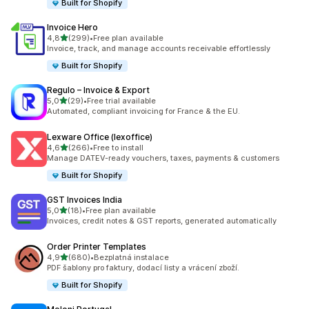
Built for Shopify
Invoice Hero
z 5 hvězd
4,8
(299)
•
Free plan available
Celkový počet recenzí: 299
Invoice, track, and manage accounts receivable effortlessly
Built for Shopify
Regulo – Invoice & Export
z 5 hvězd
5,0
(29)
•
Free trial available
Celkový počet recenzí: 29
Automated, compliant invoicing for France & the EU.
Lexware Office (lexoffice)
z 5 hvězd
4,6
(266)
•
Free to install
Celkový počet recenzí: 266
Manage DATEV-ready vouchers, taxes, payments & customers
Built for Shopify
GST Invoices India
z 5 hvězd
5,0
(18)
•
Free plan available
Celkový počet recenzí: 18
Invoices, credit notes & GST reports, generated automatically
Order Printer Templates
z 5 hvězd
4,9
(680)
•
Bezplatná instalace
Celkový počet recenzí: 680
PDF šablony pro faktury, dodací listy a vrácení zboží.
Built for Shopify