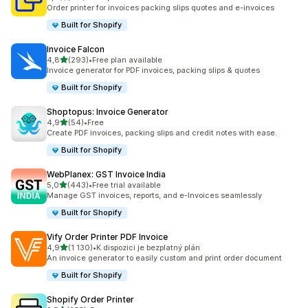
Celkový počet recenzí: 161
Order printer for invoices packing slips quotes and e-invoices
Built for Shopify
Invoice Falcon
z 5 hvězd
4,8
(293)
•
Free plan available
Celkový počet recenzí: 293
Invoice generator for PDF invoices, packing slips & quotes
Built for Shopify
Shoptopus: Invoice Generator
z 5 hvězd
4,9
(54)
•
Free
Celkový počet recenzí: 54
Create PDF invoices, packing slips and credit notes with ease.
Built for Shopify
WebPlanex: GST Invoice India
z 5 hvězd
5,0
(443)
•
Free trial available
Celkový počet recenzí: 443
Manage GST invoices, reports, and e-Invoices seamlessly
Built for Shopify
Vify Order Printer PDF Invoice
z 5 hvězd
4,9
(1 130)
•
K dispozici je bezplatný plán
Celkový počet recenzí: 1130
An invoice generator to easily custom and print order document
Built for Shopify
Shopify Order Printer