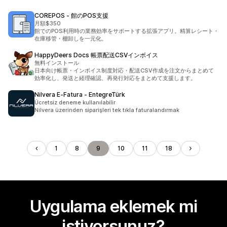
COREPOS ‑ 館のPOS支援
月額$350
館でのPOS利用時の業務効率をサポートする拡張アプリ。精算レシート・
在庫移管・棚卸しを一元化。
HappyDeers Docs 帳票配送CSVインボイス
無料インストール
日本向け帳票・インボイス制度対応・配送CSV作成を注文からまとめて
効率化し、発送と経理確認、再発行対応をまとめて支援します。
Nilvera E‑Fatura ‑ EntegreTürk
Ücretsiz deneme kullanılabilir
Nilvera üzerinden siparişleri tek tıkla faturalandırmak
1
8
9
10
11
18
Uygulama eklemek mi
istiyorsunuz?