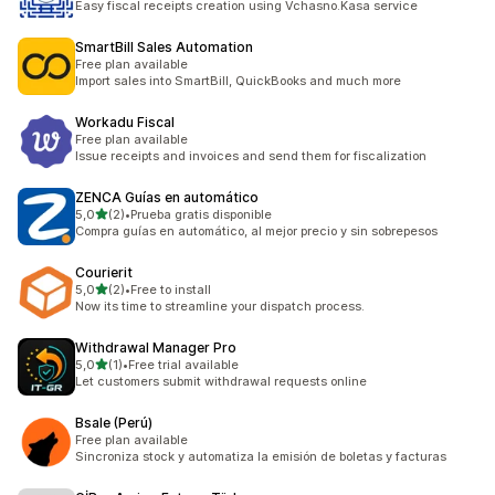
Easy fiscal receipts creation using Vchasno.Kasa service
SmartBill Sales Automation
Free plan available
Import sales into SmartBill, QuickBooks and much more
Workadu Fiscal
Free plan available
Issue receipts and invoices and send them for fiscalization
ZENCA Guías en automático
5 yıldız üzerinden
5,0
(2)
•
Prueba gratis disponible
toplam 2 değerlendirme
Compra guías en automático, al mejor precio y sin sobrepesos
Courierit
5 yıldız üzerinden
5,0
(2)
•
Free to install
toplam 2 değerlendirme
Now its time to streamline your dispatch process.
Withdrawal Manager Pro
5 yıldız üzerinden
5,0
(1)
•
Free trial available
toplam 1 değerlendirme
Let customers submit withdrawal requests online
Bsale (Perú)
Free plan available
Sincroniza stock y automatiza la emisión de boletas y facturas