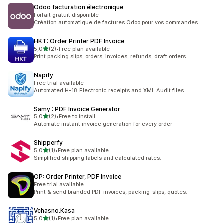
Odoo facturation électronique
Forfait gratuit disponible
Création automatique de factures Odoo pour vos commandes
HKT: Order Printer PDF Invoice
5 yıldız üzerinden
5,0
(2)
•
Free plan available
toplam 2 değerlendirme
Print packing slips, orders, invoices, refunds, draft orders
Napify
Free trial available
Automated H-18 Electronic receipts and XML Audit files
Samy : PDF Invoice Generator
5 yıldız üzerinden
5,0
(2)
•
Free to install
toplam 2 değerlendirme
Automate instant invoice generation for every order
Shipperfy
5 yıldız üzerinden
5,0
(1)
•
Free plan available
toplam 1 değerlendirme
Simplified shipping labels and calculated rates.
OP: Order Printer, PDF Invoice
Free trial available
Print & send branded PDF invoices, packing-slips, quotes.
Vchasno.Kasa
5 yıldız üzerinden
5,0
(1)
•
Free plan available
toplam 1 değerlendirme