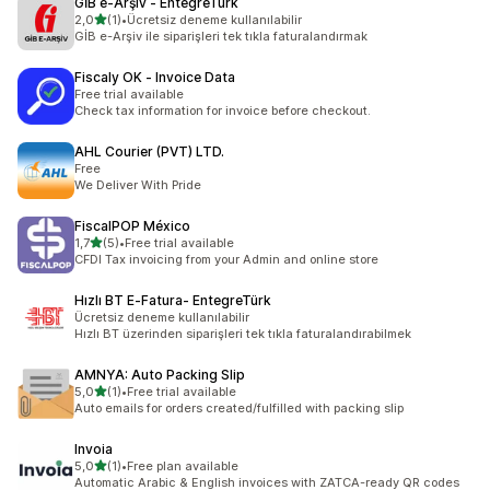
GİB e‑Arşiv ‑ EntegreTürk
5 yıldız üzerinden
2,0
(1)
•
Ücretsiz deneme kullanılabilir
toplam 1 değerlendirme
GİB e-Arşiv ile siparişleri tek tıkla faturalandırmak
Fiscaly OK ‑ Invoice Data
Free trial available
Check tax information for invoice before checkout.
AHL Courier (PVT) LTD.
Free
We Deliver With Pride
FiscalPOP México
5 yıldız üzerinden
1,7
(5)
•
Free trial available
toplam 5 değerlendirme
CFDI Tax invoicing from your Admin and online store
Hızlı BT E‑Fatura‑ EntegreTürk
Ücretsiz deneme kullanılabilir
Hızlı BT üzerinden siparişleri tek tıkla faturalandırabilmek
AMNYA: Auto Packing Slip
5 yıldız üzerinden
5,0
(1)
•
Free trial available
toplam 1 değerlendirme
Auto emails for orders created/fulfilled with packing slip
Invoia
5 yıldız üzerinden
5,0
(1)
•
Free plan available
toplam 1 değerlendirme
Automatic Arabic & English invoices with ZATCA-ready QR codes