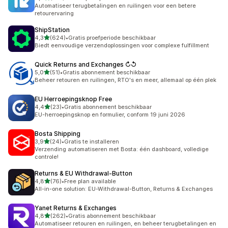
357 recensies in totaal
Automatiseer terugbetalingen en ruilingen voor een betere
retourervaring
ShipStation
van 5 sterren
4,3
(624)
•
Gratis proefperiode beschikbaar
624 recensies in totaal
Biedt eenvoudige verzendoplossingen voor complexe fulfillment
Quick Returns and Exchanges ↻↺
van 5 sterren
5,0
(51)
•
Gratis abonnement beschikbaar
51 recensies in totaal
Beheer retouren en ruilingen, RTO's en meer, allemaal op één plek
EU Herroepingsknop Free
van 5 sterren
4,4
(23)
•
Gratis abonnement beschikbaar
23 recensies in totaal
EU-herroepingsknop en formulier, conform 19 juni 2026
Bosta Shipping
van 5 sterren
3,9
(24)
•
Gratis te installeren
24 recensies in totaal
Verzending automatiseren met Bosta: één dashboard, volledige
controle!
Returns & EU Withdrawal‑Button
van 5 sterren
4,8
(76)
•
Free plan available
76 recensies in totaal
All-in-one solution: EU-Withdrawal-Button, Returns & Exchanges
Yanet Returns & Exchanges
van 5 sterren
4,8
(262)
•
Gratis abonnement beschikbaar
262 recensies in totaal
Automatiseer retouren en ruilingen, en beheer terugbetalingen en