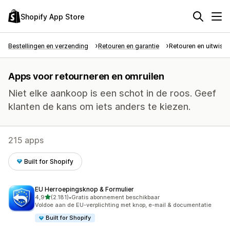
Shopify App Store
Bestellingen en verzending
Retouren en garantie
Retouren en uitwiss
Apps voor retourneren en omruilen
Niet elke aankoop is een schot in de roos. Geef
klanten de kans om iets anders te kiezen.
215 apps
Built for Shopify
EU Herroepingsknop & Formulier
van 5 sterren
4,9
(2.181)
•
Gratis abonnement beschikbaar
2181 recensies in totaal
Voldoe aan de EU-verplichting met knop, e-mail & documentatie
Built for Shopify