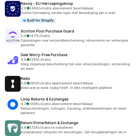
Revoq ‑ EU Herroepingsknop
van 5 sterren
4,9
(486)
•
Gratis abonnement beschikbaar
486 recensies in totaal
Online herroeping zonder login met bevestiging per e-mail
Built for Shopify
Xcotton Post Purchase Guard
van 5 sterren
5,0
(477)
•
Gratis
477 recensies in totaal
Oplossingen voor verzendbescherming, retourneren en verlengde
garantie
Seel Worry‑Free Purchase
van 5 sterren
4,9
(265)
•
Gratis
265 recensies in totaal
Voeg zorgeloze bescherming toe voor retourzendingen, verzending
en meer
Redo
van 5 sterren
4,9
(659)
•
Gratis abonnement beschikbaar
659 recensies in totaal
Alles wat je merk nodig heeft. In één intelligent platform.
Loop Returns & Exchanges
van 5 sterren
4,7
(408)
•
Gratis abonnement beschikbaar
408 recensies in totaal
Retourzendingen, ruilingen, tracking, orderbewerkingen en meer
beheren!
Return Prime:Return & Exchange
van 5 sterren
4,8
(724)
•
Gratis te installeren
724 recensies in totaal
Automatiseer retouren en omruilingen. Zet terugbetalingen om in