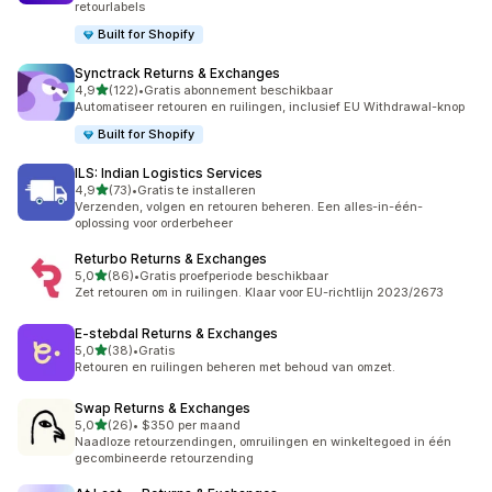
retourlabels
Built for Shopify
Synctrack Returns & Exchanges
van 5 sterren
4,9
(122)
•
Gratis abonnement beschikbaar
122 recensies in totaal
Automatiseer retouren en ruilingen, inclusief EU Withdrawal-knop
Built for Shopify
ILS: Indian Logistics Services
van 5 sterren
4,9
(73)
•
Gratis te installeren
73 recensies in totaal
Verzenden, volgen en retouren beheren. Een alles-in-één-
oplossing voor orderbeheer
Returbo Returns & Exchanges
van 5 sterren
5,0
(86)
•
Gratis proefperiode beschikbaar
86 recensies in totaal
Zet retouren om in ruilingen. Klaar voor EU-richtlijn 2023/2673
E‑stebdal Returns & Exchanges
van 5 sterren
5,0
(38)
•
Gratis
38 recensies in totaal
Retouren en ruilingen beheren met behoud van omzet.
Swap Returns & Exchanges
van 5 sterren
5,0
(26)
•
$350 per maand
26 recensies in totaal
Naadloze retourzendingen, omruilingen en winkeltegoed in één
gecombineerde retourzending