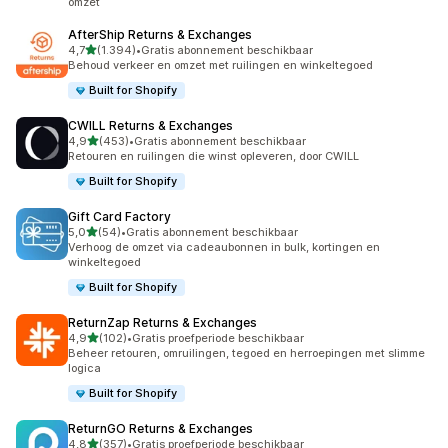
omzet
AfterShip Returns & Exchanges
van 5 sterren
4,7
(1.394)
•
Gratis abonnement beschikbaar
1394 recensies in totaal
Behoud verkeer en omzet met ruilingen en winkeltegoed
Built for Shopify
CWILL Returns & Exchanges
van 5 sterren
4,9
(453)
•
Gratis abonnement beschikbaar
453 recensies in totaal
Retouren en ruilingen die winst opleveren, door CWILL
Built for Shopify
Gift Card Factory
van 5 sterren
5,0
(54)
•
Gratis abonnement beschikbaar
54 recensies in totaal
Verhoog de omzet via cadeaubonnen in bulk, kortingen en
winkeltegoed
Built for Shopify
ReturnZap Returns & Exchanges
van 5 sterren
4,9
(102)
•
Gratis proefperiode beschikbaar
102 recensies in totaal
Beheer retouren, omruilingen, tegoed en herroepingen met slimme
logica
Built for Shopify
ReturnGO Returns & Exchanges
van 5 sterren
4,8
(357)
•
Gratis proefperiode beschikbaar