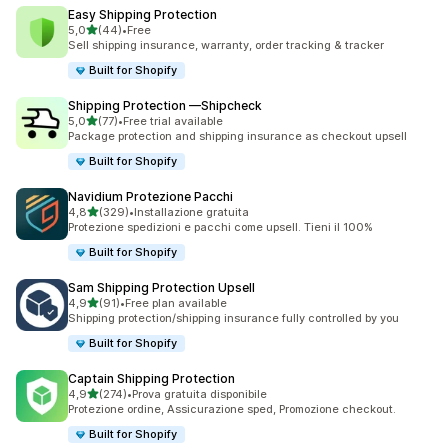
Easy Shipping Protection
stelle su 5
5,0
(44)
•
Free
44 recensioni totali
Sell shipping insurance, warranty, order tracking & tracker
Built for Shopify
Shipping Protection —Shipcheck
stelle su 5
5,0
(77)
•
Free trial available
77 recensioni totali
Package protection and shipping insurance as checkout upsell
Built for Shopify
Navidium Protezione Pacchi
stelle su 5
4,8
(329)
•
Installazione gratuita
329 recensioni totali
Protezione spedizioni e pacchi come upsell. Tieni il 100%
Built for Shopify
Sam Shipping Protection Upsell
stelle su 5
4,9
(91)
•
Free plan available
91 recensioni totali
Shipping protection/shipping insurance fully controlled by you
Built for Shopify
Captain Shipping Protection
stelle su 5
4,9
(274)
•
Prova gratuita disponibile
274 recensioni totali
Protezione ordine, Assicurazione sped, Promozione checkout.
Built for Shopify