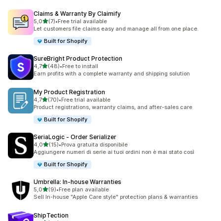
Claims & Warranty By Claimify
stelle su 5
5,0
(7)
•
Free trial available
7 recensioni totali
Let customers file claims easy and manage all from one place.
Built for Shopify
SureBright Product Protection
stelle su 5
4,7
(48)
•
Free to install
48 recensioni totali
Earn profits with a complete warranty and shipping solution
My Product Registration
stelle su 5
4,7
(70)
•
Free trial available
70 recensioni totali
Product registrations, warranty claims, and after-sales care
Built for Shopify
SeriaLogic ‑ Order Serializer
stelle su 5
4,0
(15)
•
Prova gratuita disponibile
15 recensioni totali
Aggiungere numeri di serie ai tuoi ordini non è mai stato così
Built for Shopify
Umbrella: In‑house Warranties
stelle su 5
5,0
(9)
•
Free plan available
9 recensioni totali
Sell In-house "Apple Care style" protection plans & warranties
ShipTection