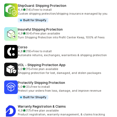
ShipGuard: Shipping Protection
stelle su 5
4,4
(14)
•
Free to install
14 recensioni totali
Custom shipping protection/shipping insurance managed by you.
Built for Shopify
Insureful Shipping Protection
stelle su 5
4,9
(64)
•
Free plan available
64 recensioni totali
Turn Shipping Protection into Profit Center Keep, 100% of Fees
Corso
stelle su 5
4,8
(19)
•
Free to install
19 recensioni totali
Automate returns, exchanges, warranties & shipping protection
VOL ‑ Shipping Protection App
stelle su 5
5,0
(11)
•
Free plan available
11 recensioni totali
Shipping protection for lost, damaged, and stolen packages
Protectify Shipping Protection
stelle su 5
5,0
(3)
•
Free to install
3 recensioni totali
Protect your orders from loss, damage, and improve revenue
Built for Shopify
Warranty Registration & Claims
stelle su 5
4,9
(17)
•
Free plan available
17 recensioni totali
Product registration, warranty management, & claims tracking