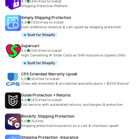
stelle su 5
4,7
(34)
•
Free to install
34 recensioni totali
Shipping Protection Platform
Simply Shipping Protection
stelle su 5
4,6
(120)
•
Free to install
120 recensioni totali
Gain additional revenue & cart upsell by shipping protection.
Built for Shopify
Supercart
stelle su 5
5,0
(34)
•
Free to install
34 recensioni totali
High Converting AI Slide Carts w/ Self-Insurance Upsells Gifts
Built for Shopify
CPS Extended Warranty Upsell
stelle su 5
5,0
(4)
•
Free to install
4 recensioni totali
Cross sell extended & accidental warranty plans + $200 Bonus!
Guide Protection + Returns
stelle su 5
4,6
(47)
•
Free to install
47 recensioni totali
Full-service with automated returns, exchanges & protection
Blockify: Shipping Protection
stelle su 5
5,0
(1)
•
Free
1 recensioni totali
Shipping protection/insurance as a cart & checkout upsell
Shipping Protection ‑Insurance