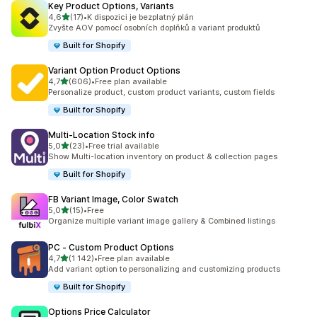
Key Product Options, Variants
z 5 hvězd
4,6
(17)
•
K dispozici je bezplatný plán
Celkový počet recenzí: 17
Zvyšte AOV pomocí osobních doplňků a variant produktů
Built for Shopify
Variant Option Product Options
z 5 hvězd
4,7
(606)
•
Free plan available
Celkový počet recenzí: 606
Personalize product, custom product variants, custom fields
Built for Shopify
Multi‑Location Stock info
z 5 hvězd
5,0
(23)
•
Free trial available
Celkový počet recenzí: 23
Show Multi-location inventory on product & collection pages
Built for Shopify
FB Variant Image, Color Swatch
z 5 hvězd
5,0
(15)
•
Free
Celkový počet recenzí: 15
Organize multiple variant image gallery & Combined listings
PC ‑ Custom Product Options
z 5 hvězd
4,7
(1 142)
•
Free plan available
Celkový počet recenzí: 1142
Add variant option to personalizing and customizing products
Built for Shopify
Options Price Calculator