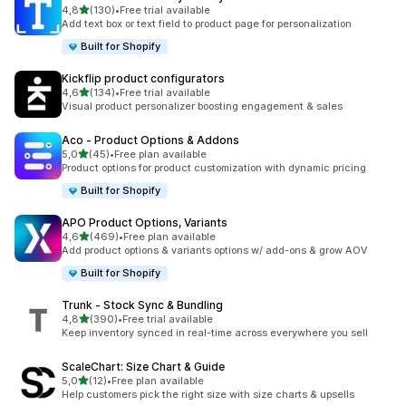
z 5 hvězd
4,8
(130)
•
Free trial available
Celkový počet recenzí: 130
Add text box or text field to product page for personalization
Built for Shopify
Kickflip product configurators
z 5 hvězd
4,6
(134)
•
Free trial available
Celkový počet recenzí: 134
Visual product personalizer boosting engagement & sales
Aco ‑ Product Options & Addons
z 5 hvězd
5,0
(45)
•
Free plan available
Celkový počet recenzí: 45
Product options for product customization with dynamic pricing
Built for Shopify
APO Product Options, Variants
z 5 hvězd
4,6
(469)
•
Free plan available
Celkový počet recenzí: 469
Add product options & variants options w/ add-ons & grow AOV
Built for Shopify
Trunk ‑ Stock Sync & Bundling
z 5 hvězd
4,8
(390)
•
Free trial available
Celkový počet recenzí: 390
Keep inventory synced in real-time across everywhere you sell
ScaleChart: Size Chart & Guide
z 5 hvězd
5,0
(12)
•
Free plan available
Celkový počet recenzí: 12
Help customers pick the right size with size charts & upsells