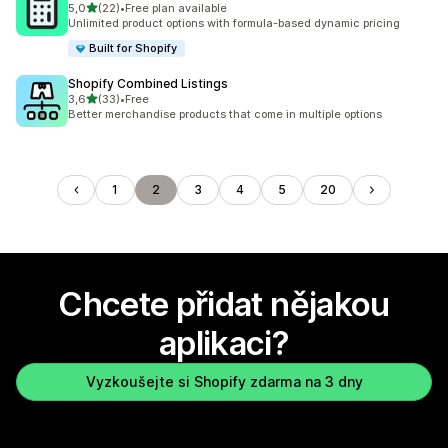
z 5 hvězd
5,0
(22)
•
Free plan available
Celkový počet recenzí: 22
Unlimited product options with formula-based dynamic pricing
Built for Shopify
Shopify Combined Listings
z 5 hvězd
3,6
(33)
•
Free
Celkový počet recenzí: 33
Better merchandise products that come in multiple options
1
2
3
4
5
20
Chcete přidat nějakou
aplikaci?
Vyzkoušejte si Shopify zdarma na 3 dny