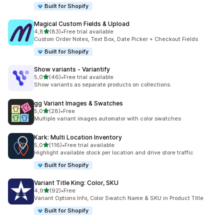
Built for Shopify
Magical Custom Fields & Upload
z 5 hvězd
4,8
(83)
•
Free trial available
Celkový počet recenzí: 83
Custom Order Notes, Text Box, Date Picker + Checkout Fields
Built for Shopify
Show variants ‑ Variantify
z 5 hvězd
5,0
(46)
•
Free trial available
Celkový počet recenzí: 46
Show variants as separate products on collections.
gg Variant Images & Swatches
z 5 hvězd
5,0
(28)
•
Free
Celkový počet recenzí: 28
Multiple variant images automator with color swatches
Kark: Multi Location Inventory
z 5 hvězd
5,0
(116)
•
Free trial available
Celkový počet recenzí: 116
Highlight available stock per location and drive store traffic
Built for Shopify
Variant Title King: Color, SKU
z 5 hvězd
4,9
(92)
•
Free
Celkový počet recenzí: 92
Variant Options Info, Color Swatch Name & SKU in Product Title
Built for Shopify