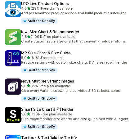
LPO Live Product Options
z 5 hvězd
4,8
(291)
•
Free plan available
Celkový počet recenzí: 291
Add personalized product options and build product customizer
Built for Shopify
Kiwi Size Chart & Recommender
z 5 hvězd
4,8
(1 091)
•
Free plan available
Celkový počet recenzí: 1091
Create customizable size charts that convert + reduce returns
MP Size Chart & Size Guide
z 5 hvězd
5,0
(818)
•
Free to install
Celkový počet recenzí: 818
Reduce returns with custom size charts & AI size recommender
Built for Shopify
Nova Multiple Variant Images
z 5 hvězd
5,0
(27)
•
Free plan available
Celkový počet recenzí: 27
Give every variant its own photos, video & 3D to boost sales
Built for Shopify
Smart Size Chart & Fit Finder
z 5 hvězd
5,0
(130)
•
Free plan available
Celkový počet recenzí: 130
Size recommender size charts and size guide fast with AI agent
Built for Shopify
Textbox & Textfield by Textify