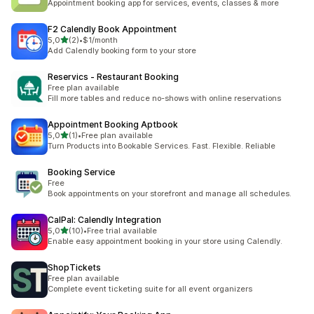
Appointment booking app for services, events, classes & more
F2 Calendly Book Appointment
5 yıldız üzerinden
5,0
(2)
•
$1/month
toplam 2 değerlendirme
Add Calendly booking form to your store
Reservics ‑ Restaurant Booking
Free plan available
Fill more tables and reduce no-shows with online reservations
Appointment Booking Aptbook
5 yıldız üzerinden
5,0
(1)
•
Free plan available
toplam 1 değerlendirme
Turn Products into Bookable Services. Fast. Flexible. Reliable
Booking Service
Free
Book appointments on your storefront and manage all schedules.
CalPal: Calendly Integration
5 yıldız üzerinden
5,0
(10)
•
Free trial available
toplam 10 değerlendirme
Enable easy appointment booking in your store using Calendly.
ShopTickets
Free plan available
Complete event ticketing suite for all event organizers