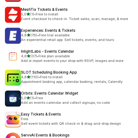
MeshTix Tickets & Events
5 yıldız üzerinden
5,0
(1)
•
Free to install
toplam 1 değerlendirme
Event checkout to check-in. Ticket sales, scan, manage, & more
Experiences: Events & Tickets
5 yıldız üzerinden
4,8
(76)
•
Free trial available
toplam 76 değerlendirme
An experiential retail app. Sell tickets, events, and tours
InlightLabs ‑ Events Calendar
5 yıldız üzerinden
4,6
(37)
•
Free plan available
toplam 37 değerlendirme
Add or import events to your shop with RSVP, images and more
SLOT Scheduling Booking App
5 yıldız üzerinden
4,8
(110)
•
Free to install
toplam 110 değerlendirme
Appointment booking app, calendar booking, rentals, Calendly
Orbits: Events Calendar Widget
5 yıldız üzerinden
5,0
(1)
•
Free
toplam 1 değerlendirme
Add an events calendar and collect signups, no code.
Easy Tickets & Events
Free
Sell event tickets with QR check-in & drag-and-drop design
ServvAI Events & Bookings