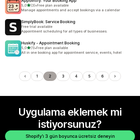
Appointify: Your Booking App
5 yıldız üzerinden
5,0
(3)
•
Free plan available
toplam 3 değerlendirme
Manage appointments and accept bookings via a calendar
SimplyBook: Service Booking
Free trial available
Appointment scheduling for all types of businesses.
Huskify ‑ Appointment Booking
5 yıldız üzerinden
5,0
(1)
•
Free plan available
toplam 1 değerlendirme
All in one booking app for appointment service, events, hotel
1
2
3
4
5
6
Uygulama eklemek mi
istiyorsunuz?
Shopify'ı 3 gün boyunca ücretsiz deneyin