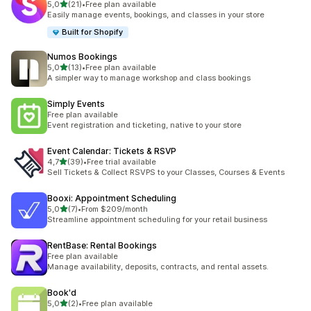
5 yıldız üzerinden
5,0
(21)
•
Free plan available
toplam 21 değerlendirme
Easily manage events, bookings, and classes in your store
Built for Shopify
Numos Bookings
5 yıldız üzerinden
5,0
(13)
•
Free plan available
toplam 13 değerlendirme
A simpler way to manage workshop and class bookings
Simply Events
Free plan available
Event registration and ticketing, native to your store
Event Calendar: Tickets & RSVP
5 yıldız üzerinden
4,7
(39)
•
Free trial available
toplam 39 değerlendirme
Sell Tickets & Collect RSVPS to your Classes, Courses & Events
Booxi: Appointment Scheduling
5 yıldız üzerinden
5,0
(7)
•
From $209/month
toplam 7 değerlendirme
Streamline appointment scheduling for your retail business
RentBase: Rental Bookings
Free plan available
Manage availability, deposits, contracts, and rental assets.
Book'd
5 yıldız üzerinden
5,0
(2)
•
Free plan available
toplam 2 değerlendirme