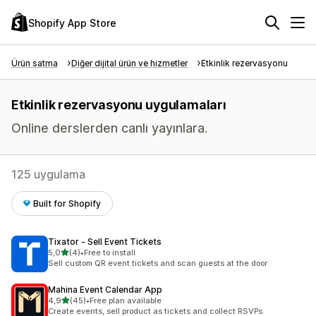
Shopify App Store
Ürün satma
Diğer dijital ürün ve hizmetler
Etkinlik rezervasyonu
Etkinlik rezervasyonu uygulamaları
Online derslerden canlı yayınlara.
125 uygulama
Built for Shopify
Tixator ‑ Sell Event Tickets
5 yıldız üzerinden
5,0
(4)
•
Free to install
toplam 4 değerlendirme
Sell custom QR event tickets and scan guests at the door
Mahina Event Calendar App
5 yıldız üzerinden
4,9
(45)
•
Free plan available
toplam 45 değerlendirme
Create events, sell product as tickets and collect RSVPs.