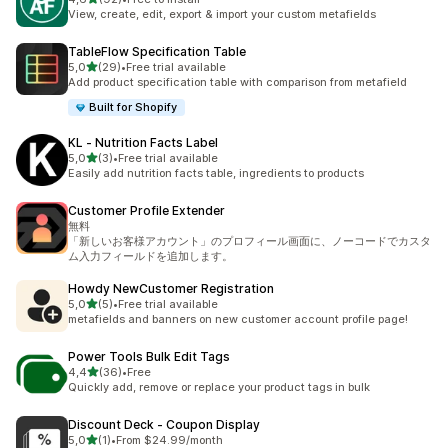
Celkový počet recenzí: 92
View, create, edit, export & import your custom metafields
TableFlow Specification Table
z 5 hvězd
5,0
(29)
•
Free trial available
Celkový počet recenzí: 29
Add product specification table with comparison from metafield
Built for Shopify
KL ‑ Nutrition Facts Label
z 5 hvězd
5,0
(3)
•
Free trial available
Celkový počet recenzí: 3
Easily add nutrition facts table, ingredients to products
Customer Profile Extender
無料
「新しいお客様アカウント」のプロフィール画面に、ノーコードでカスタ
ム入力フィールドを追加します。
Howdy NewCustomer Registration
z 5 hvězd
5,0
(5)
•
Free trial available
Celkový počet recenzí: 5
metafields and banners on new customer account profile page!
Power Tools Bulk Edit Tags
z 5 hvězd
4,4
(36)
•
Free
Celkový počet recenzí: 36
Quickly add, remove or replace your product tags in bulk
Discount Deck ‑ Coupon Display
z 5 hvězd
5,0
(1)
•
From $24.99/month
Celkový počet recenzí: 1