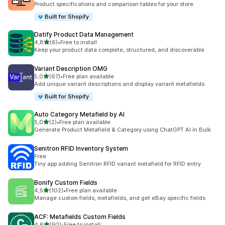
Product specifications and comparison tables for your store
Built for Shopify
Datify Product Data Management
z 5 hvězd
4,8
(6)
•
Free to install
Celkový počet recenzí: 6
Keep your product data complete, structured, and discoverable
Variant Description OMG
z 5 hvězd
5,0
(67)
•
Free plan available
Celkový počet recenzí: 67
Add unique variant descriptions and display variant metafields
Built for Shopify
Auto Category Metafield by AI
z 5 hvězd
5,0
(2)
•
Free plan available
Celkový počet recenzí: 2
Generate Product Metafield & Category using ChatGPT AI in Bulk
Senitron RFID Inventory System
Free
Tiny app adding Senitron RFID variant metafield for RFID entry
Bonify Custom Fields
z 5 hvězd
4,5
(102)
•
Free plan available
Celkový počet recenzí: 102
Manage custom fields, metafields, and get eBay specific fields
ACF: Metafields Custom Fields
z 5 hvězd
4,6
(92)
•
Free to install