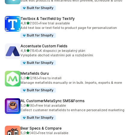
Bulk edit products & metafields with preview, schedule & undo
Built for Shopify
Textbox & Textfield by Textify
z 5 hvězd
4,8
(130)
•
Free trial available
Celkový počet recenzí: 130
Add text box or text field to product page for personalization
Built for Shopify
Accentuate Custom Fields
z 5 hvězd
4,8
(154)
•
K dispozici je bezplatný plán
Celkový počet recenzí: 154
Vylepšete obchod vlastními poli a rozloženími.
Built for Shopify
Metafields Guru
z 5 hvězd
5,0
(218)
•
Free to install
Celkový počet recenzí: 218
Manage metafields manually or in bulk. Imports, exports & more
Built for Shopify
AL CustomerMetaSync SMS&Forms
z 5 hvězd
5,0
(6)
•
Free trial available
Celkový počet recenzí: 6
Collect customer metafields to enhance personalized marketing
Built for Shopify
Bear Specs & Compare
z 5 hvězd
5,0
(40)
•
Free trial available
Celkový počet recenzí: 40