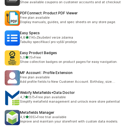
Show available coupons on customer accounts and at checkout
PDFConnect: Product PDF Viewer
Free plan available
Display manuals, guides, and spec sheets on any store page.
Easy Specs
z 5 hvězd
4,8
(14)
•
Zkušební verze zdarma
Celkový počet recenzí: 14
Tabulky specifikací pro vyšší prodeje
Easy Product Badges
z 5 hvězd
5,0
(1)
•
Free
Celkový počet recenzí: 1
Show collection badges on product pages for easy navigation.
MF Account : Profile Extension
Free plan available
Add profile fields to New Customer Account. Birthday, size....
Webify Metafields+Data Doctor
z 5 hvězd
4,7
(57)
•
Free plan available
Celkový počet recenzí: 57
Simplify metafield management and unlock more store potential
Metafields Manager
z 5 hvězd
4,9
(65)
•
Free trial available
Celkový počet recenzí: 65
Improve and maintain your storefront with custom data models.