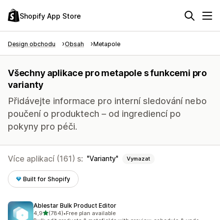
Shopify App Store
Design obchodu
Obsah
Metapole
Všechny aplikace pro metapole s funkcemi pro
varianty
Přidávejte informace pro interní sledování nebo
poučení o produktech – od ingrediencí po
pokyny pro péči.
Více aplikací (161) s:
Varianty
Vymazat
Built for Shopify
Ablestar Bulk Product Editor
z 5 hvězd
4,9
(784)
•
Free plan available
Celkový počet recenzí: 784