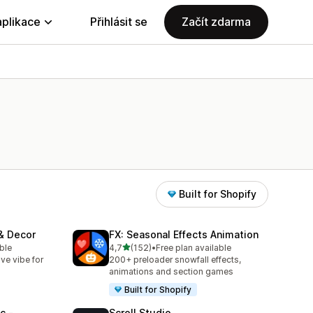
aplikace
Přihlásit se
Začít zdarma
Built for Shopify
 & Decor
FX: Seasonal Effects Animation
z 5 hvězd
ble
4,7
(152)
•
Free plan available
Celkový počet recenzí: 152
ve vibe for
200+ preloader snowfall effects,
animations and section games
Built for Shopify
c ‑
Scroll Studio