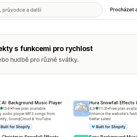
Procházet 
kty s funkcemi pro rychlost
ebo hudbě pro různé svátky.
 AI: Background Music Player
Hura Snowfall Effects
z 5 hvězd
z 5 hvězd
(54)
•
Free plan available
4,9
(113)
•
Free plan availa
kový počet recenzí: 54
Celkový počet recenzí: 113
y audio player MP3 songs from
Enhance the website's festi
tify, SoundCloud & YouTube
better sales!
Built for Shopify
Built for Shopify
: Christmas Snowfall Effects
Easy Background Musi