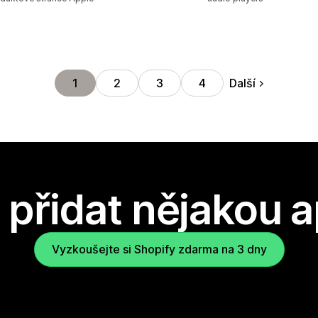
Další
1
2
3
4
přidat nějakou a
Vyzkoušejte si Shopify zdarma na 3 dny