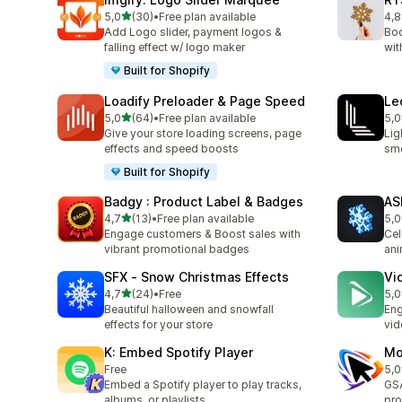
z 5 hvězd
5,0
(30)
•
Free plan available
4,8
Celkový počet recenzí: 30
Cel
Add Logo slider, payment logos &
Boo
falling effect w/ logo maker
wit
Built for Shopify
Loadify Preloader & Page Speed
Le
z 5 hvězd
5,0
(64)
•
Free plan available
5,0
Celkový počet recenzí: 64
Cel
Give your store loading screens, page
Lig
effects and speed boosts
smo
Built for Shopify
Badgy : Product Label & Badges
AS
z 5 hvězd
4,7
(13)
•
Free plan available
5,0
Celkový počet recenzí: 13
Cel
Engage customers & Boost sales with
Cel
vibrant promotional badges
ani
SFX ‑ Snow Christmas Effects
Vi
z 5 hvězd
4,7
(24)
•
Free
5,0
Celkový počet recenzí: 24
Cel
Beautiful halloween and snowfall
Eng
effects for your store
vid
K: Embed Spotify Player
Mo
Free
5,0
Cel
Embed a Spotify player to play tracks,
GSA
albums, or playlists.
pro