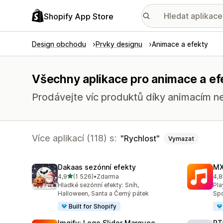
Shopify App Store
Design obchodu
Prvky designu
Animace a efekty
Všechny aplikace pro animace a efe
Prodávejte víc produktů díky animacím n
Více aplikací (118) s:
Rychlost
Vymazat
Dakaas sezónní efekty
MX
z 5 hvězd
4,9
(1 526)
•
Zdarma
4,8
Celkový počet recenzí: 1526
Cel
Hladké sezónní efekty: Sníh,
Pla
Halloween, Santa a Černý pátek
Spo
Built for Shopify
Imgify: Logo Slider Marquee
RT