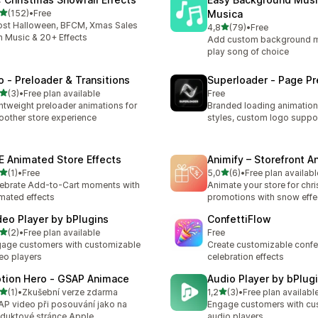
z 5 hvězd
(152)
•
Free
Musica
kový počet recenzí: 152
st Halloween, BFCM, Xmas Sales
z 5 hvězd
4,8
(79)
•
Free
Celkový počet recenzí: 79
h Music & 20+ Effects
Add custom background m
play song of choice
o ‑ Preloader & Transitions
Superloader ‑ Page Pr
z 5 hvězd
(3)
•
Free plan available
Free
kový počet recenzí: 3
htweight preloader animations for
Branded loading animation
other store experience
styles, custom logo suppo
E Animated Store Effects
Animify – Storefront A
z 5 hvězd
z 5 hvězd
(1)
•
Free
5,0
(6)
•
Free plan availabl
kový počet recenzí: 1
Celkový počet recenzí: 6
ebrate Add-to-Cart moments with
Animate your store for chr
mated effects
promotions with snow effe
deo Player by bPlugins
ConfettiFlow
z 5 hvězd
(2)
•
Free plan available
Free
kový počet recenzí: 2
age customers with customizable
Create customizable confet
eo players
celebration effects
tion Hero ‑ GSAP Animace
Audio Player by bPlug
z 5 hvězd
z 5 hvězd
(1)
•
Zkušební verze zdarma
1,2
(3)
•
Free plan availabl
kový počet recenzí: 1
Celkový počet recenzí: 3
P video při posouvání jako na
Engage customers with cu
duktové stránce Apple
audio players