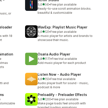
z 5 hvězd
5,0
(4)
•
Free plan available
Celkový počet recenzí: 4
Ready-to-use scroll animation blocks.
beautiful & customizable
usic, or
eloader
WavExp: Playlist Music Player
z 5 hvězd
5,0
(2)
•
Free plan available
Celkový počet recenzí: 2
s with 18
A music player for artists and brands to
rt
showcase their music.
nimation
Osaria Audio Player
z 5 hvězd
e
4,8
(17)
•
Free trial available
Celkový počet recenzí: 17
istmas
Add music player for each product
cts
Listen Now ‑ Audio Player
z 5 hvězd
4,6
(5)
•
Free trial available
Celkový počet recenzí: 5
ti and
Audio player built for sound - music,
podcast & more
ins
Preloadify ‑ Preloader Effects
z 5 hvězd
e
5,0
(20)
•
Free plan available
Celkový počet recenzí: 20
stomizable
Make page loads feel smooth with
branded loading animations