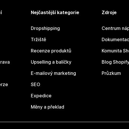
í
Nejčastější kategorie
Zdroje
Dropshipping
Centrum náp
Tržiště
Dokumentace
Recenze produktů
Komunita Sh
rava
Upselling a balíčky
Blog Shopif
E-mailový marketing
Průzkum
erze
SEO
Expedice
Měny a překlad