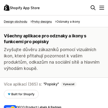
Shopify App Store
Design obchodu
Prvky designu
Odznaky a ikony
Všechny aplikace pro odznaky a ikony s
funkcemi pro popisky
Zvyšujte důvěru zákazníků pomocí vizuálních
ikon, které přitahují pozornost k vašim
produktům, odkazům na sociální sítě a hlavním
výhodám koupě.
Více aplikací (365) s:
Popisky
Vymazat
Built for Shopify
DECO Product Labels & Badges