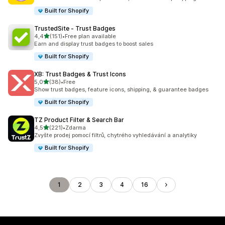
Built for Shopify
TrustedSite ‑ Trust Badges
z 5 hvězd
4,4
(151)
•
Free plan available
Celkový počet recenzí: 151
Earn and display trust badges to boost sales
Built for Shopify
XB: Trust Badges & Trust Icons
z 5 hvězd
5,0
(38)
•
Free
Celkový počet recenzí: 38
Show trust badges, feature icons, shipping, & guarantee badges
Built for Shopify
TZ Product Filter & Search Bar
z 5 hvězd
4,5
(221)
•
Zdarma
Celkový počet recenzí: 221
Zvyšte prodej pomocí filtrů, chytrého vyhledávání a analytiky
Built for Shopify
1
2
3
4
16