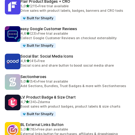
Flair Product Badges + CRO
z 5 hvězd
5,0
(211)
•
Free trial available
Celkový počet recenzí: 211
Drive sales with product labels, badges, banners and CRO tools
Built for Shopify
easy Google Customer Reviews
z 5 hvězd
4,6
(23)
•
Free trial available
Celkový počet recenzí: 23
Collect Google Customer Reviews on checkout extensibility
Built for Shopify
Social Bar: Social Media Icons
z 5 hvězd
4,8
(41)
•
Free
Celkový počet recenzí: 41
Social icons and share button to boost social media share
Sectionheroes
z 5 hvězd
5,0
(54)
•
Free trial available
Celkový počet recenzí: 54
Add Sections, Bundles, Trust Badges & more with Sectionheroes
LV: Product Badge & Size Chart
z 5 hvězd
4,7
(34)
•
Zdarma
Celkový počet recenzí: 34
Boost sales with product badges, product labels & size charts
Built for Shopify
BL External Links Button
z 5 hvězd
5,0
(18)
•
Free plan available
Celkový počet recenzí: 18
External links button for purchases, affiliates & dropshipping