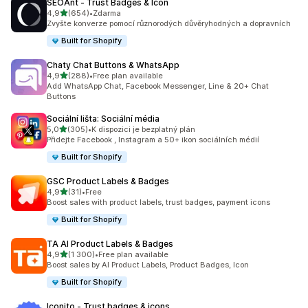
SEOAnt ‑ Trust Badges & Icon
z 5 hvězd
4,9
(654)
•
Zdarma
Celkový počet recenzí: 654
Zvyšte konverze pomocí různorodých důvěryhodných a dopravních
Built for Shopify
Chaty Chat Buttons & WhatsApp
z 5 hvězd
4,9
(288)
•
Free plan available
Celkový počet recenzí: 288
Add WhatsApp Chat, Facebook Messenger, Line & 20+ Chat
Buttons
Sociální lišta: Sociální média
z 5 hvězd
5,0
(305)
•
K dispozici je bezplatný plán
Celkový počet recenzí: 305
Přidejte Facebook , Instagram a 50+ ikon sociálních médií
Built for Shopify
GSC Product Labels & Badges
z 5 hvězd
4,9
(31)
•
Free
Celkový počet recenzí: 31
Boost sales with product labels, trust badges, payment icons
Built for Shopify
TA AI Product Labels & Badges
z 5 hvězd
4,9
(1 300)
•
Free plan available
Celkový počet recenzí: 1300
Boost sales by AI Product Labels, Product Badges, Icon
Built for Shopify
Iconito ‑ Trust badges & icons