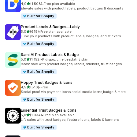
z 5 hvězd
4,9
(1 508)
•
Free plan available
Celkový počet recenzí: 1508
Elevate sales with product labels, product badges & discounts
Built for Shopify
Product Labels & Badges—Lably
z 5 hvězd
5,0
(619)
•
Free plan available
Celkový počet recenzí: 619
Tune your products with product labels, badges, and stickers
Built for Shopify
Sami AI Product Labels & Badge
z 5 hvězd
5,0
(1 152)
•
K dispozici je bezplatný plán
Celkový počet recenzí: 1152
Boost sale with product badges, labels, stickers, trust badges
Built for Shopify
Hoppy Trust Badges & Icons
z 5 hvězd
4,9
(816)
•
Free
Celkový počet recenzí: 816
Social proof via payment icons,social media icons,badge & more
Built for Shopify
Essential Trust Badges & Icons
z 5 hvězd
5,0
(1 034)
•
Free plan available
Celkový počet recenzí: 1034
Lift sales with trust badges, feature icons, labels & banners
Built for Shopify