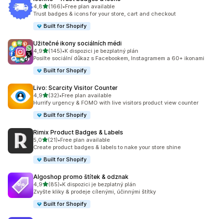
z 5 hvězd
4,8
(166)
•
Free plan available
Celkový počet recenzí: 166
Trust badges & icons for your store, cart and checkout
Built for Shopify
Užitečné ikony sociálních médi
z 5 hvězd
4,9
(145)
•
K dispozici je bezplatný plán
Celkový počet recenzí: 145
Posilte sociální důkaz s Facebookem, Instagramem a 60+ ikonami
Built for Shopify
Livo: Scarcity Visitor Counter
z 5 hvězd
4,9
(32)
•
Free plan available
Celkový počet recenzí: 32
Hurrify urgency & FOMO with live visitors product view counter
Built for Shopify
Rimix Product Badges & Labels
z 5 hvězd
5,0
(21)
•
Free plan available
Celkový počet recenzí: 21
Create product badges & labels to nake your store shine
Built for Shopify
Algoshop promo štítek & odznak
z 5 hvězd
4,9
(85)
•
K dispozici je bezplatný plán
Celkový počet recenzí: 85
Zvyšte kliky & prodeje cílenými, účinnými štítky
Built for Shopify