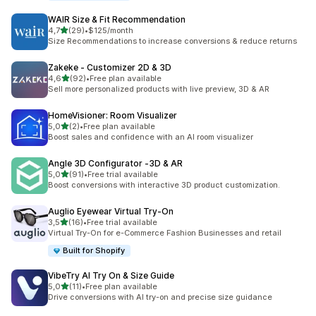
WAIR Size & Fit Recommendation
z 5 hvězd
4,7
(29)
•
$125/month
Celkový počet recenzí: 29
Size Recommendations to increase conversions & reduce returns
Zakeke ‑ Customizer 2D & 3D
z 5 hvězd
4,6
(92)
•
Free plan available
Celkový počet recenzí: 92
Sell more personalized products with live preview, 3D & AR
HomeVisioner: Room Visualizer
z 5 hvězd
5,0
(2)
•
Free plan available
Celkový počet recenzí: 2
Boost sales and confidence with an AI room visualizer
Angle 3D Configurator ‑3D & AR
z 5 hvězd
5,0
(91)
•
Free trial available
Celkový počet recenzí: 91
Boost conversions with interactive 3D product customization.
Auglio Eyewear Virtual Try‑On
z 5 hvězd
3,5
(16)
•
Free trial available
Celkový počet recenzí: 16
Virtual Try-On for e-Commerce Fashion Businesses and retail
Built for Shopify
VibeTry AI Try On & Size Guide
z 5 hvězd
5,0
(11)
•
Free plan available
Celkový počet recenzí: 11
Drive conversions with AI try-on and precise size guidance