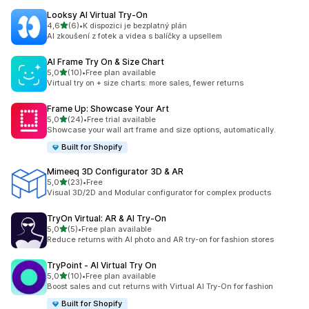
Looksy AI Virtual Try‑On
z 5 hvězd
4,6
(6)
•
K dispozici je bezplatný plán
Celkový počet recenzí: 6
AI zkoušení z fotek a videa s balíčky a upsellem
AI Frame Try On & Size Chart
z 5 hvězd
5,0
(10)
•
Free plan available
Celkový počet recenzí: 10
Virtual try on + size charts: more sales, fewer returns
Frame Up: Showcase Your Art
z 5 hvězd
5,0
(24)
•
Free trial available
Celkový počet recenzí: 24
Showcase your wall art frame and size options, automatically.
Built for Shopify
Mimeeq 3D Configurator 3D & AR
z 5 hvězd
5,0
(23)
•
Free
Celkový počet recenzí: 23
Visual 3D/2D and Modular configurator for complex products
TryOn Virtual: AR & AI Try‑On
z 5 hvězd
5,0
(5)
•
Free plan available
Celkový počet recenzí: 5
Reduce returns with AI photo and AR try-on for fashion stores
TryPoint ‑ AI Virtual Try On
z 5 hvězd
5,0
(10)
•
Free plan available
Celkový počet recenzí: 10
Boost sales and cut returns with Virtual AI Try-On for fashion
Built for Shopify