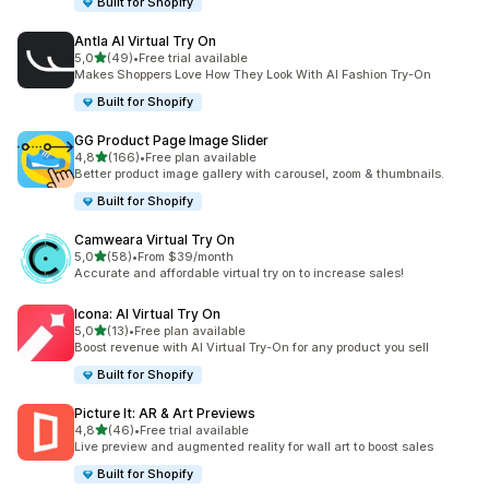
Built for Shopify
Antla AI Virtual Try On
z 5 hvězd
5,0
(49)
•
Free trial available
Celkový počet recenzí: 49
Makes Shoppers Love How They Look With AI Fashion Try-On
Built for Shopify
GG Product Page Image Slider
z 5 hvězd
4,8
(166)
•
Free plan available
Celkový počet recenzí: 166
Better product image gallery with carousel, zoom & thumbnails.
Built for Shopify
Camweara Virtual Try On
z 5 hvězd
5,0
(58)
•
From $39/month
Celkový počet recenzí: 58
Accurate and affordable virtual try on to increase sales!
Icona: AI Virtual Try On
z 5 hvězd
5,0
(13)
•
Free plan available
Celkový počet recenzí: 13
Boost revenue with AI Virtual Try-On for any product you sell
Built for Shopify
Picture It: AR & Art Previews
z 5 hvězd
4,8
(46)
•
Free trial available
Celkový počet recenzí: 46
Live preview and augmented reality for wall art to boost sales
Built for Shopify