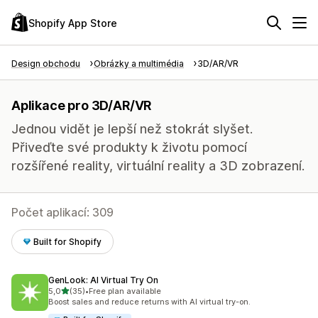
Shopify App Store
Design obchodu
Obrázky a multimédia
3D/AR/VR
Aplikace pro 3D/AR/VR
Jednou vidět je lepší než stokrát slyšet.
Přiveďte své produkty k životu pomocí
rozšířené reality, virtuální reality a 3D zobrazení.
Počet aplikací: 309
Built for Shopify
GenLook: AI Virtual Try On
z 5 hvězd
5,0
(35)
•
Free plan available
Celkový počet recenzí: 35
Boost sales and reduce returns with AI virtual try-on.