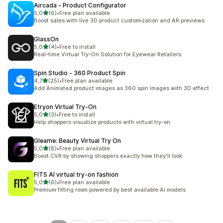
Aircada ‑ Product Configurator
z 5 hvězd
5,0
(6)
•
Free plan available
Celkový počet recenzí: 6
Boost sales with live 3D product customization and AR previews
GlassOn
z 5 hvězd
5,0
(4)
•
Free to install
Celkový počet recenzí: 4
Real-time Virtual Try-On Solution for Eyewear Retailers.
Spin Studio ‑ 360 Product Spin
z 5 hvězd
4,7
(25)
•
Free plan available
Celkový počet recenzí: 25
Add Animated product images as 360 spin images with 3D effect
Etryon Virtual Try‑On
z 5 hvězd
5,0
(3)
•
Free to install
Celkový počet recenzí: 3
Help shoppers visualize products with virtual try-on
Gleame: Beauty Virtual Try On
z 5 hvězd
5,0
(8)
•
Free plan available
Celkový počet recenzí: 8
Boost CVR by showing shoppers exactly how they'll look
FITS AI virtual try‑on fashion
z 5 hvězd
5,0
(6)
•
Free plan available
Celkový počet recenzí: 6
Premium fitting room powered by best available AI models