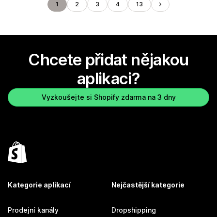
1
2
3
4
13
Chcete přidat nějakou
aplikaci?
Vyzkoušejte si Shopify zdarma na 3 dny
Kategorie aplikací
Nejčastější kategorie
Prodejní kanály
Dropshipping