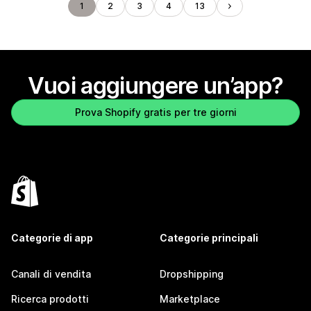
1
2
3
4
13
Vuoi aggiungere un’app?
Prova Shopify gratis per tre giorni
Categorie di app
Categorie principali
Canali di vendita
Dropshipping
Ricerca prodotti
Marketplace