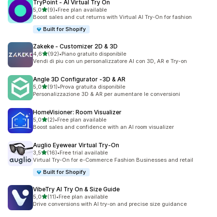
TryPoint ‑ AI Virtual Try On
stelle su 5
5,0
(9)
•
Free plan available
9 recensioni totali
Boost sales and cut returns with Virtual AI Try-On for fashion
Built for Shopify
Zakeke ‑ Customizer 2D & 3D
stelle su 5
4,6
(92)
•
Piano gratuito disponibile
92 recensioni totali
Vendi di piu con un personalizzatore AI con 3D, AR e Try-on
Angle 3D Configurator ‑3D & AR
stelle su 5
5,0
(91)
•
Prova gratuita disponibile
91 recensioni totali
Personalizzazione 3D & AR per aumentare le conversioni
HomeVisioner: Room Visualizer
stelle su 5
5,0
(2)
•
Free plan available
2 recensioni totali
Boost sales and confidence with an AI room visualizer
Auglio Eyewear Virtual Try‑On
stelle su 5
3,5
(16)
•
Free trial available
16 recensioni totali
Virtual Try-On for e-Commerce Fashion Businesses and retail
Built for Shopify
VibeTry AI Try On & Size Guide
stelle su 5
5,0
(11)
•
Free plan available
11 recensioni totali
Drive conversions with AI try-on and precise size guidance