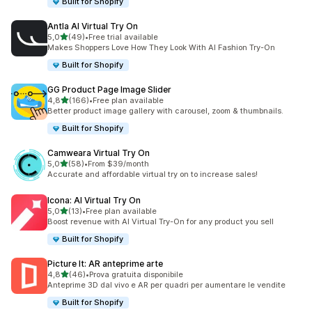
Built for Shopify
Antla AI Virtual Try On
stelle su 5
5,0
(49)
•
Free trial available
49 recensioni totali
Makes Shoppers Love How They Look With AI Fashion Try-On
Built for Shopify
GG Product Page Image Slider
stelle su 5
4,8
(166)
•
Free plan available
166 recensioni totali
Better product image gallery with carousel, zoom & thumbnails.
Built for Shopify
Camweara Virtual Try On
stelle su 5
5,0
(58)
•
From $39/month
58 recensioni totali
Accurate and affordable virtual try on to increase sales!
Icona: AI Virtual Try On
stelle su 5
5,0
(13)
•
Free plan available
13 recensioni totali
Boost revenue with AI Virtual Try-On for any product you sell
Built for Shopify
Picture It: AR anteprime arte
stelle su 5
4,8
(46)
•
Prova gratuita disponibile
46 recensioni totali
Anteprime 3D dal vivo e AR per quadri per aumentare le vendite
Built for Shopify