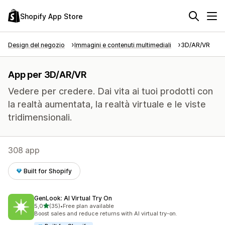
Shopify App Store
Design del negozio
Immagini e contenuti multimediali
3D/AR/VR
App per 3D/AR/VR
Vedere per credere. Dai vita ai tuoi prodotti con
la realtà aumentata, la realtà virtuale e le viste
tridimensionali.
308 app
Built for Shopify
GenLook: AI Virtual Try On
stelle su 5
5,0
(35)
•
Free plan available
35 recensioni totali
Boost sales and reduce returns with AI virtual try-on.