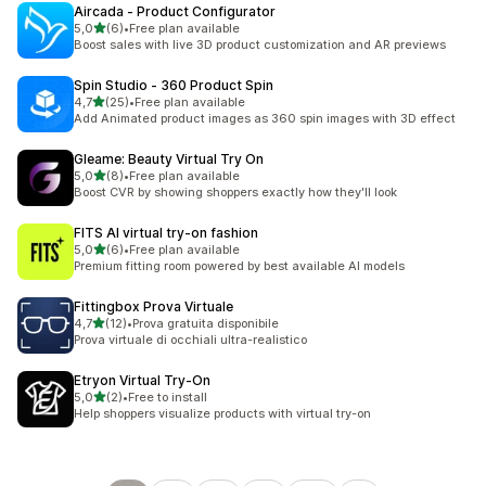
Aircada ‑ Product Configurator
stelle su 5
5,0
(6)
•
Free plan available
6 recensioni totali
Boost sales with live 3D product customization and AR previews
Spin Studio ‑ 360 Product Spin
stelle su 5
4,7
(25)
•
Free plan available
25 recensioni totali
Add Animated product images as 360 spin images with 3D effect
Gleame: Beauty Virtual Try On
stelle su 5
5,0
(8)
•
Free plan available
8 recensioni totali
Boost CVR by showing shoppers exactly how they'll look
FITS AI virtual try‑on fashion
stelle su 5
5,0
(6)
•
Free plan available
6 recensioni totali
Premium fitting room powered by best available AI models
Fittingbox Prova Virtuale
stelle su 5
4,7
(12)
•
Prova gratuita disponibile
12 recensioni totali
Prova virtuale di occhiali ultra-realistico
Etryon Virtual Try‑On
stelle su 5
5,0
(2)
•
Free to install
2 recensioni totali
Help shoppers visualize products with virtual try-on