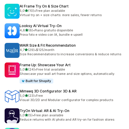
AI Frame Try On & Size Chart
stelle su 5
5,0
(10)
•
Free plan available
10 recensioni totali
Virtual try on + size charts: more sales, fewer returns
Looksy AI Virtual Try‑On
stelle su 5
4,6
(6)
•
Piano gratuito disponibile
6 recensioni totali
Prova foto e video con IA, bundle e upsell
WAIR Size & Fit Recommendation
stelle su 5
4,7
(29)
•
$125/month
29 recensioni totali
Size Recommendations to increase conversions & reduce returns
Frame Up: Showcase Your Art
stelle su 5
5,0
(24)
•
Free trial available
24 recensioni totali
Showcase your wall art frame and size options, automatically.
Built for Shopify
Mimeeq 3D Configurator 3D & AR
stelle su 5
5,0
(23)
•
Free
23 recensioni totali
Visual 3D/2D and Modular configurator for complex products
TryOn Virtual: AR & AI Try‑On
stelle su 5
5,0
(5)
•
Free plan available
5 recensioni totali
Reduce returns with AI photo and AR try-on for fashion stores