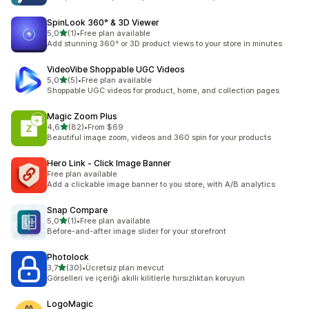
SpinLook 360° & 3D Viewer
5 yıldız üzerinden
5,0
(1)
•
Free plan available
toplam 1 değerlendirme
Add stunning 360° or 3D product views to your store in minutes
VideoVibe Shoppable UGC Videos
5 yıldız üzerinden
5,0
(5)
•
Free plan available
toplam 5 değerlendirme
Shoppable UGC videos for product, home, and collection pages
Magic Zoom Plus
5 yıldız üzerinden
4,6
(82)
•
From $69
toplam 82 değerlendirme
Beautiful image zoom, videos and 360 spin for your products
Hero Link ‑ Click Image Banner
Free plan available
Add a clickable image banner to you store, with A/B analytics
Snap Compare
5 yıldız üzerinden
5,0
(1)
•
Free plan available
toplam 1 değerlendirme
Before-and-after image slider for your storefront
Photolock
5 yıldız üzerinden
3,7
(30)
•
Ücretsiz plan mevcut
toplam 30 değerlendirme
Görselleri ve içeriği akıllı kilitlerle hırsızlıktan koruyun
LogoMagic