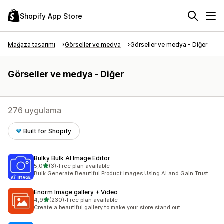
Shopify App Store
Mağaza tasarımı
Görseller ve medya
Görseller ve medya - Diğer
Görseller ve medya - Diğer
276 uygulama
Built for Shopify
Bulky Bulk AI Image Editor
5 yıldız üzerinden
5,0
(3)
•
Free plan available
toplam 3 değerlendirme
Bulk Generate Beautiful Product Images Using AI and Gain Trust
Enorm Image gallery + Video
5 yıldız üzerinden
4,9
(230)
•
Free plan available
toplam 230 değerlendirme
Create a beautiful gallery to make your store stand out