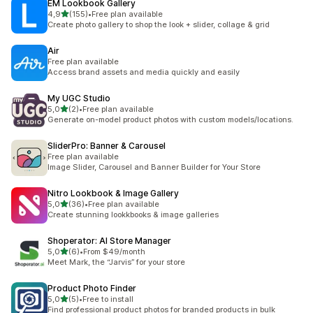
EM Lookbook Gallery
5 yıldız üzerinden
4,9
(155)
•
Free plan available
toplam 155 değerlendirme
Create photo gallery to shop the look + slider, collage & grid
Air
Free plan available
Access brand assets and media quickly and easily
My UGC Studio
5 yıldız üzerinden
5,0
(2)
•
Free plan available
toplam 2 değerlendirme
Generate on-model product photos with custom models/locations.
SliderPro: Banner & Carousel
Free plan available
Image Slider, Carousel and Banner Builder for Your Store
Nitro Lookbook & Image Gallery
5 yıldız üzerinden
5,0
(36)
•
Free plan available
toplam 36 değerlendirme
Create stunning lookkbooks & image galleries
Shoperator: AI Store Manager
5 yıldız üzerinden
5,0
(6)
•
From $49/month
toplam 6 değerlendirme
Meet Mark, the “Jarvis” for your store
Product Photo Finder
5 yıldız üzerinden
5,0
(5)
•
Free to install
toplam 5 değerlendirme
Find professional product photos for branded products in bulk