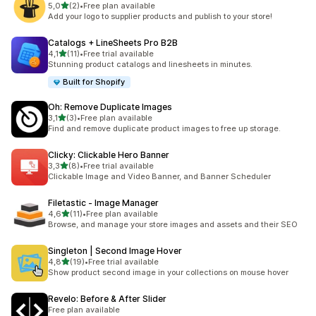
5 yıldız üzerinden
5,0
(2)
•
Free plan available
toplam 2 değerlendirme
Add your logo to supplier products and publish to your store!
Catalogs + LineSheets Pro B2B
5 yıldız üzerinden
4,1
(11)
•
Free trial available
toplam 11 değerlendirme
Stunning product catalogs and linesheets in minutes.
Built for Shopify
Oh: Remove Duplicate Images
5 yıldız üzerinden
3,1
(3)
•
Free plan available
toplam 3 değerlendirme
Find and remove duplicate product images to free up storage.
Clicky: Clickable Hero Banner
5 yıldız üzerinden
3,3
(8)
•
Free trial available
toplam 8 değerlendirme
Clickable Image and Video Banner, and Banner Scheduler
Filetastic ‑ Image Manager
5 yıldız üzerinden
4,6
(11)
•
Free plan available
toplam 11 değerlendirme
Browse, and manage your store images and assets and their SEO
Singleton | Second Image Hover
5 yıldız üzerinden
4,8
(19)
•
Free trial available
toplam 19 değerlendirme
Show product second image in your collections on mouse hover
Revelo: Before & After Slider
Free plan available