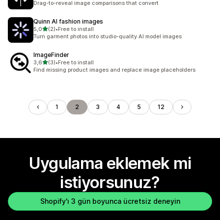
Drag-to-reveal image comparisons that convert
Quinn AI fashion images
5 yıldız üzerinden
5,0
(2)
•
Free to install
toplam 2 değerlendirme
Turn garment photos into studio-quality AI model images
ImageFinder
5 yıldız üzerinden
3,6
(3)
•
Free to install
toplam 3 değerlendirme
Find missing product images and replace image placeholders
1
2
3
4
5
12
Uygulama eklemek mi
istiyorsunuz?
Shopify'ı 3 gün boyunca ücretsiz deneyin