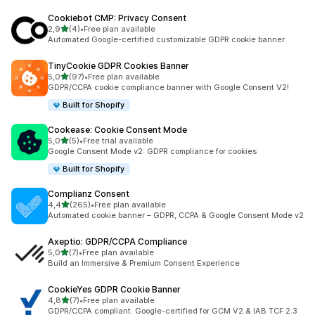
Cookiebot CMP: Privacy Consent
/ 5 tähteä
2,9
(4)
•
Free plan available
4 arvostelua yhteensä
Automated Google-certified customizable GDPR cookie banner
TinyCookie GDPR Cookies Banner
/ 5 tähteä
5,0
(97)
•
Free plan available
97 arvostelua yhteensä
GDPR/CCPA cookie compliance banner with Google Consent V2!
Built for Shopify
Cookease: Cookie Consent Mode
/ 5 tähteä
5,0
(5)
•
Free trial available
5 arvostelua yhteensä
Google Consent Mode v2: GDPR compliance for cookies
Built for Shopify
Complianz Consent
/ 5 tähteä
4,4
(265)
•
Free plan available
265 arvostelua yhteensä
Automated cookie banner – GDPR, CCPA & Google Consent Mode v2
Axeptio: GDPR/CCPA Compliance
/ 5 tähteä
5,0
(7)
•
Free plan available
7 arvostelua yhteensä
Build an Immersive & Premium Consent Experience
CookieYes GDPR Cookie Banner
/ 5 tähteä
4,8
(7)
•
Free plan available
7 arvostelua yhteensä
GDPR/CCPA compliant. Google-certified for GCM V2 & IAB TCF 2.3