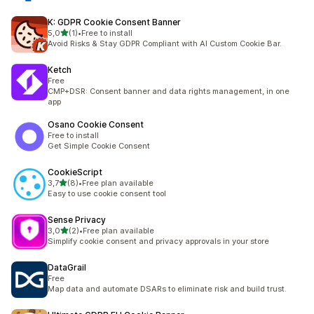
K: GDPR Cookie Consent Banner
/ 5 tähteä
5,0
(1)
•
Free to install
1 arvostelua yhteensä
Avoid Risks & Stay GDPR Compliant with AI Custom Cookie Bar.
Ketch
Free
CMP+DSR: Consent banner and data rights management, in one
app
Osano Cookie Consent
Free to install
Get Simple Cookie Consent
CookieScript
/ 5 tähteä
3,7
(8)
•
Free plan available
8 arvostelua yhteensä
Easy to use cookie consent tool
Sense Privacy
/ 5 tähteä
3,0
(2)
•
Free plan available
2 arvostelua yhteensä
Simplify cookie consent and privacy approvals in your store
DataGrail
Free
Map data and automate DSARs to eliminate risk and build trust.