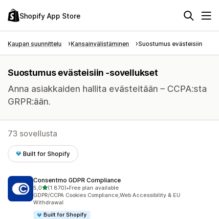
Shopify App Store
Kaupan suunnittelu
Kansainvälistäminen
Suostumus evästeisiin
Suostumus evästeisiin -sovellukset
Anna asiakkaiden hallita evästeitään – CCPA:sta
GRPR:ään.
73 sovellusta
Built for Shopify
Consentmo GDPR Compliance
/ 5 tähteä
5,0
(1 870)
•
Free plan available
1870 arvostelua yhteensä
GDPR/CCPA Cookies Compliance,Web Accessibility & EU
Withdrawal
Built for Shopify