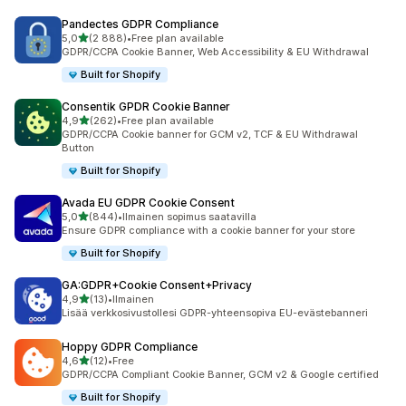
Pandectes GDPR Compliance
/ 5 tähteä
5,0
(2 888)
•
Free plan available
2888 arvostelua yhteensä
GDPR/CCPA Cookie Banner, Web Accessibility & EU Withdrawal
Built for Shopify
Consentik GPDR Cookie Banner
/ 5 tähteä
4,9
(262)
•
Free plan available
262 arvostelua yhteensä
GDPR/CCPA Cookie banner for GCM v2, TCF & EU Withdrawal
Button
Built for Shopify
Avada EU GDPR Cookie Consent
/ 5 tähteä
5,0
(844)
•
Ilmainen sopimus saatavilla
844 arvostelua yhteensä
Ensure GDPR compliance with a cookie banner for your store
Built for Shopify
GA:GDPR+Cookie Consent+Privacy
/ 5 tähteä
4,9
(13)
•
Ilmainen
13 arvostelua yhteensä
Lisää verkkosivustollesi GDPR-yhteensopiva EU-evästebanneri
Hoppy GDPR Compliance
/ 5 tähteä
4,6
(12)
•
Free
12 arvostelua yhteensä
GDPR/CCPA Compliant Cookie Banner, GCM v2 & Google certified
Built for Shopify