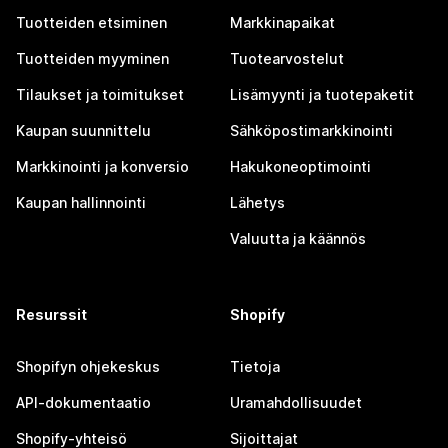
Tuotteiden etsiminen
Markkinapaikat
Tuotteiden myyminen
Tuotearvostelut
Tilaukset ja toimitukset
Lisämyynti ja tuotepaketit
Kaupan suunnittelu
Sähköpostimarkkinointi
Markkinointi ja konversio
Hakukoneoptimointi
Kaupan hallinnointi
Lähetys
Valuutta ja käännös
Resurssit
Shopify
Shopifyn ohjekeskus
Tietoja
API-dokumentaatio
Uramahdollisuudet
Shopify-yhteisö
Sijoittajat