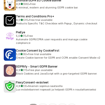
Ultimate GDPR EU Cookie Banner
/ 5 tähteä
4,8
(66)
•
Free
66 arvostelua yhteensä
A minimal, modern and stunning GDPR cookie bar.
Terms and Conditions Pro+
/ 5 tähteä
4,0
(31)
•
Free trial available
31 arvostelua yhteensä
Products Specific T&C Checkbox with Popup , Dynamic checkout
PieEye
/ 5 tähteä
5,0
(1)
•
Free
1 arvostelua yhteensä
Automate GDPR/CPRA user requests and manage cookie
compliance
Cookie Consent by CookieFirst
/ 5 tähteä
5,0
(6)
•
Free trial available
6 arvostelua yhteensä
Create Cookie banner for GDPR and CCPA enable Consent Mode v2
GDPRify ‑ Smart GDPR Banner
/ 5 tähteä
4,9
(11)
•
Free plan available
11 arvostelua yhteensä
Block Cookies and JavaScript with a geo-targeted GDPR banner.
FlexyConsent‑evästeet
/ 5 tähteä
4,8
(3)
•
Ilmainen sopimus saatavilla
3 arvostelua yhteensä
Luo evästebanneri nopeasti ja helposti GDPR:n noudattamiseksi