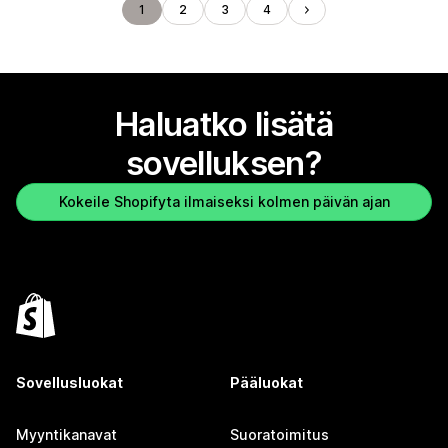
1
2
3
4
Haluatko lisätä
sovelluksen?
Kokeile Shopifyta ilmaiseksi kolmen päivän ajan
Sovellusluokat
Pääluokat
Myyntikanavat
Suoratoimitus