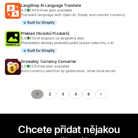
LangShop AI Language Translate
z 5 hvězd
4,5
(441)
•
Free plan available
Celkový počet recenzí: 441
Translate language with Open AI, DeepL and convert currency.
Built for Shopify
Překlad Obrázků Produktů
z 5 hvězd
5,0
(12)
•
K dispozici je bezplatný plán
Celkový počet recenzí: 12
Překládejte obrázky produktů podle jazyka nebo trhu s AI
Built for Shopify
Growably: Currency Converter
z 5 hvězd
5,0
(21)
•
Free plan available
Celkový počet recenzí: 21
Auto currency switcher by geolocation, show local prices
1
2
3
4
6
Chcete přidat nějakou