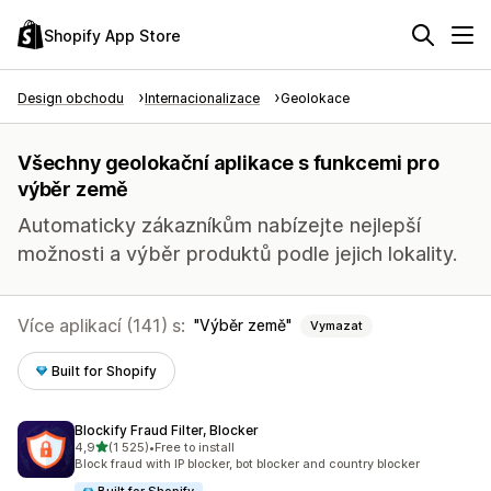
Shopify App Store
Design obchodu
Internacionalizace
Geolokace
Všechny geolokační aplikace s funkcemi pro
výběr země
Automaticky zákazníkům nabízejte nejlepší
možnosti a výběr produktů podle jejich lokality.
Více aplikací (141) s:
Výběr země
Vymazat
Built for Shopify
Blockify Fraud Filter, Blocker
z 5 hvězd
4,9
(1 525)
•
Free to install
Celkový počet recenzí: 1525
Block fraud with IP blocker, bot blocker and country blocker