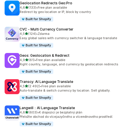
Geolocation Redirects Geo:Pro
z 5 hvězd
4,6
(133)
•
Free plan available
Celkový počet recenzí: 133
Redirect by geo location or IP, block by country
Built for Shopify
CVC ‑ Multi Currency Converter
z 5 hvězd
4,5
(124)
•
Zdarma
Celkový počet recenzí: 124
Easy global sales with currency switcher & language translate
Built for Shopify
Geos: Geolocation & Redirect
z 5 hvězd
4,9
(61)
•
Free plan available
Celkový počet recenzí: 61
Right country, language, and currency by geolocation redirects
Built for Shopify
Transcy: AI Language Translate
z 5 hvězd
4,5
(2 492)
•
Free plan available
Celkový počet recenzí: 2492
Auto-translate & switch currency by location. Sell globally.
Built for Shopify
Langwill：AI Language Translate
z 5 hvězd
4,6
(603)
•
K dispozici je bezplatný plán
Celkový počet recenzí: 603
Přeložte obchod do vícejazyčného a víceměnového prostředí.
Built for Shopify