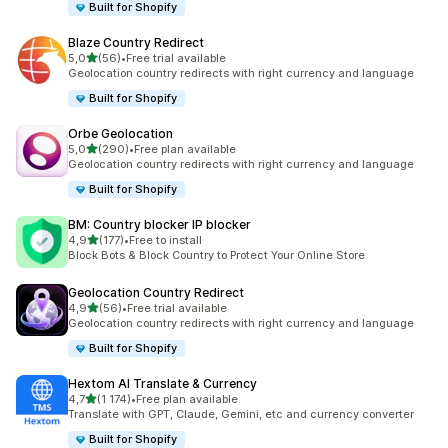
Built for Shopify
Blaze Country Redirect
z 5 hvězd
5,0
(56)
•
Free trial available
Celkový počet recenzí: 56
Geolocation country redirects with right currency and language
Built for Shopify
Orbe Geolocation
z 5 hvězd
5,0
(290)
•
Free plan available
Celkový počet recenzí: 290
Geolocation country redirects with right currency and language
Built for Shopify
BM: Country blocker IP blocker
z 5 hvězd
4,9
(177)
•
Free to install
Celkový počet recenzí: 177
Block Bots & Block Country to Protect Your Online Store
Geolocation Country Redirect
z 5 hvězd
4,9
(56)
•
Free trial available
Celkový počet recenzí: 56
Geolocation country redirects with right currency and language
Built for Shopify
Hextom AI Translate & Currency
z 5 hvězd
4,7
(1 174)
•
Free plan available
Celkový počet recenzí: 1174
Translate with GPT, Claude, Gemini, etc and currency converter
Built for Shopify