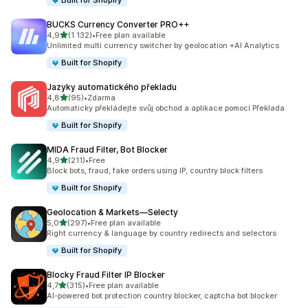
Built for Shopify
BUCKS Currency Converter PRO++
z 5 hvězd
4,9
(1 132)
•
Free plan available
Celkový počet recenzí: 1132
Unlimited multi currency switcher by geolocation +AI Analytics
Built for Shopify
Jazyky automatického překladu
z 5 hvězd
4,8
(95)
•
Zdarma
Celkový počet recenzí: 95
Automaticky překládejte svůj obchod a aplikace pomocí Překlada
Built for Shopify
MIDA Fraud Filter, Bot Blocker
z 5 hvězd
4,9
(211)
•
Free
Celkový počet recenzí: 211
Block bots, fraud, fake orders using IP, country block filters
Built for Shopify
Geolocation & Markets—Selecty
z 5 hvězd
5,0
(297)
•
Free plan available
Celkový počet recenzí: 297
Right currency & language by country redirects and selectors
Built for Shopify
Blocky Fraud Filter IP Blocker
z 5 hvězd
4,7
(315)
•
Free plan available
Celkový počet recenzí: 315
AI-powered bot protection country blocker, captcha bot blocker