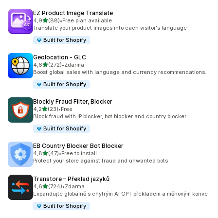
EZ Product Image Translate
z 5 hvězd
4,9
(88)
•
Free plan available
Celkový počet recenzí: 88
Translate your product images into each visitor's language
Built for Shopify
Geolocation ‑ GLC
z 5 hvězd
4,6
(272)
•
Zdarma
Celkový počet recenzí: 272
Boost global sales with language and currency recommendations.
Built for Shopify
Blockly Fraud Filter, Blocker
z 5 hvězd
4,2
(23)
•
Free
Celkový počet recenzí: 23
Block fraud with IP blocker, bot blocker and country blocker
Built for Shopify
EB Country Blocker Bot Blocker
z 5 hvězd
4,8
(47)
•
Free to install
Celkový počet recenzí: 47
Protect your store against fraud and unwanted bots
Transtore – Překlad jazyků
z 5 hvězd
4,6
(724)
•
Zdarma
Celkový počet recenzí: 724
Expandujte globálně s chytrým AI GPT překladem a měnovým konve
Built for Shopify