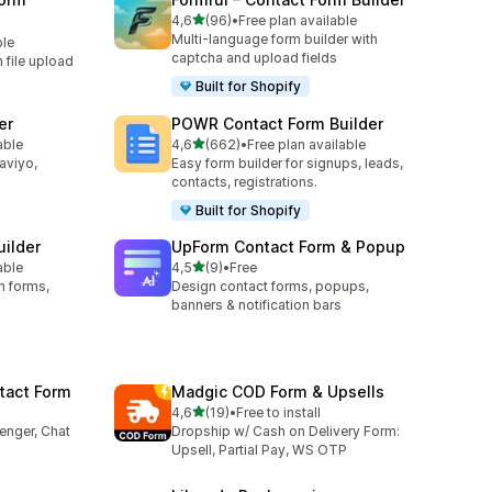
z 5 hvězd
4,6
(96)
•
Free plan available
Celkový počet recenzí: 96
Multi-language form builder with
ble
captcha and upload fields
h file upload
Built for Shopify
er
POWR Contact Form Builder
z 5 hvězd
able
4,6
(662)
•
Free plan available
8
Celkový počet recenzí: 662
laviyo,
Easy form builder for signups, leads,
contacts, registrations.
Built for Shopify
uilder
UpForm Contact Form & Popup
z 5 hvězd
able
4,5
(9)
•
Free
8
Celkový počet recenzí: 9
n forms,
Design contact forms, popups,
banners & notification bars
tact Form
Madgic COD Form & Upsells
z 5 hvězd
4,6
(19)
•
Free to install
8
Celkový počet recenzí: 19
enger, Chat
Dropship w/ Cash on Delivery Form:
Upsell, Partial Pay, WS OTP