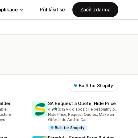
aplikace
Přihlásit se
Začít zdarma
Built for Shopify
ilder
SA Request a Quote, Hide Price
z 5 hvězd
able
4,9
(612)
•
K dispozici je bezplatný plán
9
Celkový počet recenzí: 612
custom
Hide Price, Request Quotes, Make an
eys
Offer, hide Add to Cart
Built for Shopify
orm
Formful – Contact Form Builder