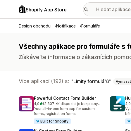
Shopify App Store
Design obchodu
Notifikace
Formuláře
Všechny aplikace pro formuláře s f
Získávejte informace o zákaznících pomocí
Více aplikací (192) s:
Limity formulářů
Vymazat
Powerful Contact Form Builder
Hu
z 5 hvězd
4,9
(2 307)
•
K dispozici je bezplatný plán
4,9
Celkový počet recenzí: 2307
Cel
Your all-in-one form app for custom
Vyt
forms, registration forms
běh
Built for Shopify
K: Contact Form Builder
Su