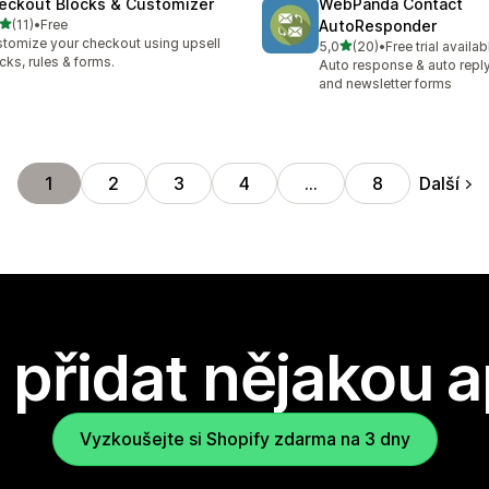
eckout Blocks & Customizer
WebPanda Contact
z 5 hvězd
(11)
•
Free
AutoResponder
kový počet recenzí: 11
tomize your checkout using upsell
z 5 hvězd
5,0
(20)
•
Free trial availab
Celkový počet recenzí: 20
cks, rules & forms.
Auto response & auto reply
and newsletter forms
Další
1
2
3
4
…
8
přidat nějakou a
Vyzkoušejte si Shopify zdarma na 3 dny