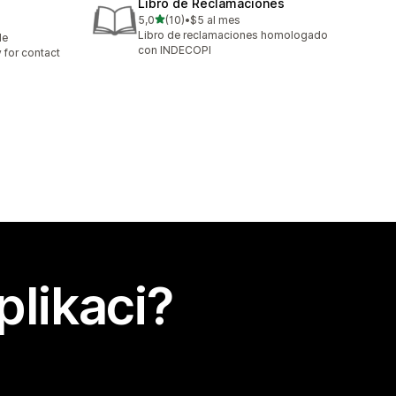
Libro de Reclamaciones
z 5 hvězd
5,0
(10)
•
$5 al mes
Celkový počet recenzí: 10
Libro de reclamaciones homologado
le
con INDECOPI
 for contact
plikaci?