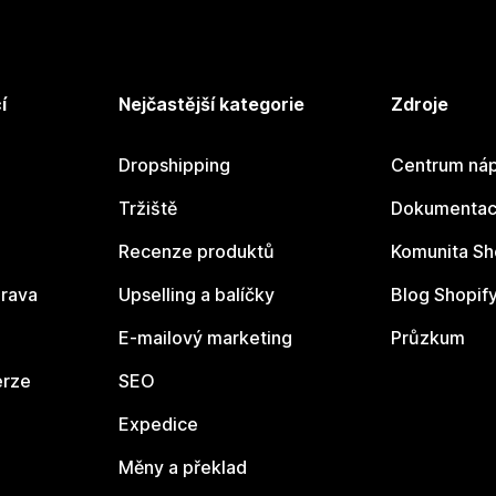
í
Nejčastější kategorie
Zdroje
Dropshipping
Centrum náp
Tržiště
Dokumentace
Recenze produktů
Komunita Sh
rava
Upselling a balíčky
Blog Shopif
E-mailový marketing
Průzkum
erze
SEO
Expedice
Měny a překlad