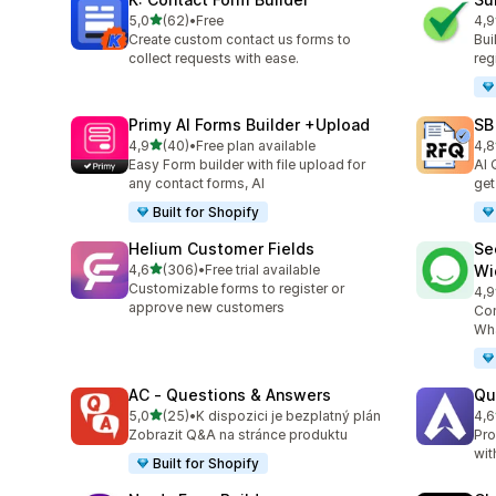
z 5 hvězd
5,0
(62)
•
Free
4,9
Celkový počet recenzí: 62
Cel
Create custom contact us forms to
Bui
collect requests with ease.
reg
Primy AI Forms Builder +Upload
SB
z 5 hvězd
4,9
(40)
•
Free plan available
4,8
Celkový počet recenzí: 40
Cel
Easy Form builder with file upload for
AI 
any contact forms, AI
get
Built for Shopify
Helium Customer Fields
Se
z 5 hvězd
4,6
(306)
•
Free trial available
Wi
Celkový počet recenzí: 306
Customizable forms to register or
4,9
Cel
approve new customers
Con
Wha
AC ‑ Questions & Answers
Qu
z 5 hvězd
5,0
(25)
•
K dispozici je bezplatný plán
4,6
Celkový počet recenzí: 25
Cel
Zobrazit Q&A na stránce produktu
Pro
wit
Built for Shopify