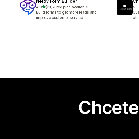
Nerdy Form Builder
Ch
z 5 hvězd
4,9
(21)
•
Free plan available
5,0
Celkový počet recenzí: 21
Cel
Build forms to get more leads and
Cus
improve customer service
blo
Chcete 