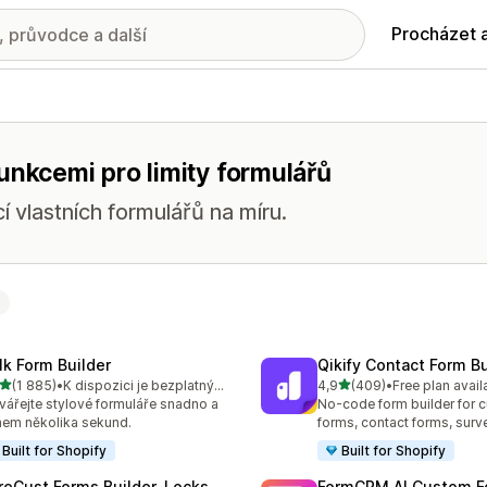
Procházet 
unkcemi pro limity formulářů
 vlastních formulářů na míru.
lk Form Builder
Qikify Contact Form Bu
z 5 hvězd
z 5 hvězd
(1 885)
•
K dispozici je bezplatný plán
4,9
(409)
•
Free plan avail
kový počet recenzí: 1885
Celkový počet recenzí: 40
vářejte stylové formuláře snadno a
No-code form builder for 
em několika sekund.
forms, contact forms, surv
Built for Shopify
Built for Shopify
reCust Forms Builder, Locks
FormCRM AI Custom F