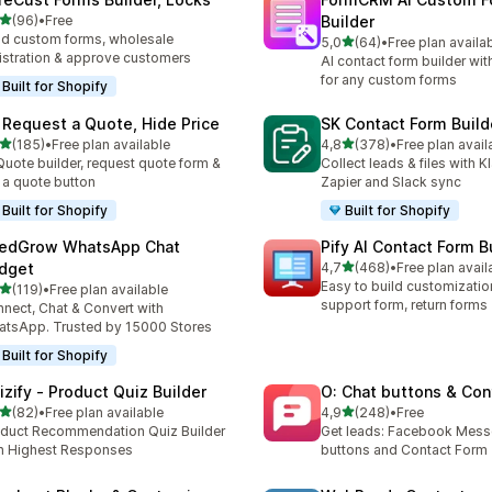
z 5 hvězd
(96)
•
Free
Builder
kový počet recenzí: 96
ld custom forms, wholesale
z 5 hvězd
5,0
(64)
•
Free plan availa
Celkový počet recenzí: 64
istration & approve customers
AI contact form builder wit
for any custom forms
Built for Shopify
 Request a Quote, Hide Price
SK Contact Form Build
z 5 hvězd
z 5 hvězd
(185)
•
Free plan available
4,8
(378)
•
Free plan avail
kový počet recenzí: 185
Celkový počet recenzí: 37
Quote builder, request quote form &
Collect leads & files with K
 a quote button
Zapier and Slack sync
Built for Shopify
Built for Shopify
edGrow WhatsApp Chat
Pify AI Contact Form B
z 5 hvězd
dget
4,7
(468)
•
Free plan avail
Celkový počet recenzí: 46
Easy to build customizatio
z 5 hvězd
(119)
•
Free plan available
kový počet recenzí: 119
support form, return forms
nect, Chat & Convert with
tsApp. Trusted by 15000 Stores
Built for Shopify
izify ‑ Product Quiz Builder
O: Chat buttons & Con
z 5 hvězd
z 5 hvězd
(82)
•
Free plan available
4,9
(248)
•
Free
kový počet recenzí: 82
Celkový počet recenzí: 24
duct Recommendation Quiz Builder
Get leads: Facebook Mess
h Highest Responses
buttons and Contact Form