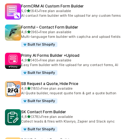
FormCRM AI Custom Form Builder
z 5 hvězd
5,0
(64)
•
Free plan available
Celkový počet recenzí: 64
AI contact form builder with file upload for any custom forms
Formful – Contact Form Builder
z 5 hvězd
4,6
(96)
•
Free plan available
Celkový počet recenzí: 96
Multi-language form builder with captcha and upload fields
Built for Shopify
Primy AI Forms Builder +Upload
z 5 hvězd
4,9
(40)
•
Free plan available
Celkový počet recenzí: 40
Easy Form builder with file upload for any contact forms, AI
Built for Shopify
SB Request a Quote, Hide Price
z 5 hvězd
4,8
(185)
•
Free plan available
Celkový počet recenzí: 185
AI Quote builder, request quote form & get a quote button
Built for Shopify
SK Contact Form Builder
z 5 hvězd
4,8
(378)
•
Free plan available
Celkový počet recenzí: 378
Collect leads & files with Klaviyo, Zapier and Slack sync
Built for Shopify