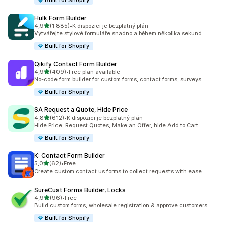
Built for Shopify
Hulk Form Builder
z 5 hvězd
4,9
(1 885)
•
K dispozici je bezplatný plán
Celkový počet recenzí: 1885
Vytvářejte stylové formuláře snadno a během několika sekund.
Built for Shopify
Qikify Contact Form Builder
z 5 hvězd
4,9
(409)
•
Free plan available
Celkový počet recenzí: 409
No-code form builder for custom forms, contact forms, surveys
Built for Shopify
SA Request a Quote, Hide Price
z 5 hvězd
4,8
(612)
•
K dispozici je bezplatný plán
Celkový počet recenzí: 612
Hide Price, Request Quotes, Make an Offer, hide Add to Cart
Built for Shopify
K: Contact Form Builder
z 5 hvězd
5,0
(62)
•
Free
Celkový počet recenzí: 62
Create custom contact us forms to collect requests with ease.
SureCust Forms Builder, Locks
z 5 hvězd
4,9
(96)
•
Free
Celkový počet recenzí: 96
Build custom forms, wholesale registration & approve customers
Built for Shopify