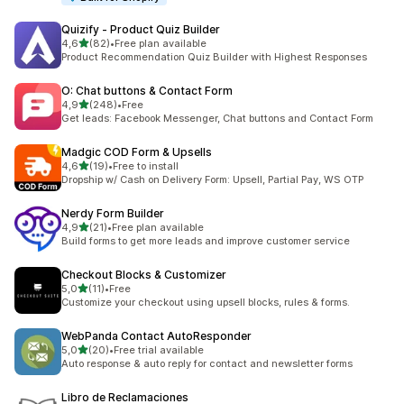
Quizify ‑ Product Quiz Builder
z 5 hvězd
4,6
(82)
•
Free plan available
Celkový počet recenzí: 82
Product Recommendation Quiz Builder with Highest Responses
O: Chat buttons & Contact Form
z 5 hvězd
4,9
(248)
•
Free
Celkový počet recenzí: 248
Get leads: Facebook Messenger, Chat buttons and Contact Form
Madgic COD Form & Upsells
z 5 hvězd
4,6
(19)
•
Free to install
Celkový počet recenzí: 19
Dropship w/ Cash on Delivery Form: Upsell, Partial Pay, WS OTP
Nerdy Form Builder
z 5 hvězd
4,9
(21)
•
Free plan available
Celkový počet recenzí: 21
Build forms to get more leads and improve customer service
Checkout Blocks & Customizer
z 5 hvězd
5,0
(11)
•
Free
Celkový počet recenzí: 11
Customize your checkout using upsell blocks, rules & forms.
WebPanda Contact AutoResponder
z 5 hvězd
5,0
(20)
•
Free trial available
Celkový počet recenzí: 20
Auto response & auto reply for contact and newsletter forms
Libro de Reclamaciones