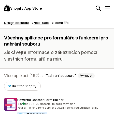
Shopify App Store
Design obchodu
Notifikace
Formuláře
Všechny aplikace pro formuláře s funkcemi pro
nahrání souboru
Získávejte informace o zákaznících pomocí
vlastních formulářů na míru.
Více aplikací (192) s:
Nahrání souboru
Vymazat
Built for Shopify
Powerful Contact Form Builder
z 5 hvězd
4,9
(2 306)
•
K dispozici je bezplatný plán
Celkový počet recenzí: 2306
Your all-in-one form app for custom forms, registration forms