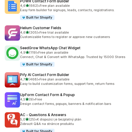
POWR Contact Form Builder
z 5 hvězd
4,6
(662)
•
Free plan available
Celkový počet recenzí: 662
Easy form builder for signups, leads, contacts, registrations.
Built for Shopify
Helium Customer Fields
z 5 hvězd
4,6
(305)
•
Free trial available
Celkový počet recenzí: 305
Customizable forms to register or approve new customers
SeedGrow WhatsApp Chat Widget
z 5 hvězd
4,9
(119)
•
Free plan available
Celkový počet recenzí: 119
Connect, Chat & Convert with WhatsApp. Trusted by 15000 Stores
Built for Shopify
Pify AI Contact Form Builder
z 5 hvězd
4,7
(468)
•
Free plan available
Celkový počet recenzí: 468
Easy to build customization forms, support form, return forms
UpForm Contact Form & Popup
z 5 hvězd
4,5
(9)
•
Free
Celkový počet recenzí: 9
Design contact forms, popups, banners & notification bars
AC ‑ Questions & Answers
z 5 hvězd
5,0
(25)
•
K dispozici je bezplatný plán
Celkový počet recenzí: 25
Zobrazit Q&A na stránce produktu
Built for Shopify