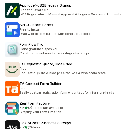
Approvefy: B2B legacy Signup
Free trial available
B2B Registration : Manual Approval & Legacy Customer Accounts
SPF‑Custom Forms
Free to install
Drag & drop form builder with conditional logic
FormFlow Pro
Plano gratuito disponível
Construa formulários fáceis integrados à loja
Ez Request a Quote, Hide Price
Free
Request a quote & hide price for B2B & wholesale store
TA Contact Form Builder
Free
Easily custom registration form or contact form for more leads
Zeal FormFactory
5 yıldız üzerinden
3,5
(2)
•
Free plan available
toplam 2 değerlendirme
Simplify Your Form Creation
OSOM Post Purchase Surveys
5 yıldız üzerinden
2,7
(2)
•
Free