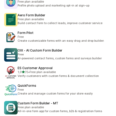
Free plan available
Profile photo upload and marketing opt-in at sign-up
Aero Form Builder
Free plan available
Build contact form to collect leads, improve customer service
Form Pilot
Free
Create customizable forms with an easy drag and drop builder.
OIX ‑ AI Custom Form Builder
Free
AI-powered contact forms, custom forms and surveys builder
ES Customer Approval
5 yıldız üzerinden
1,0
(1)
•
Free plan available
toplam 1 değerlendirme
Verify customers with custom forms & document collection
QuickForms
Free
Create and manage custom forms for your store easily
Custom Form Builder ‑ MT
Free plan available
All-in-one form app for custom forms, b2b & registration forms