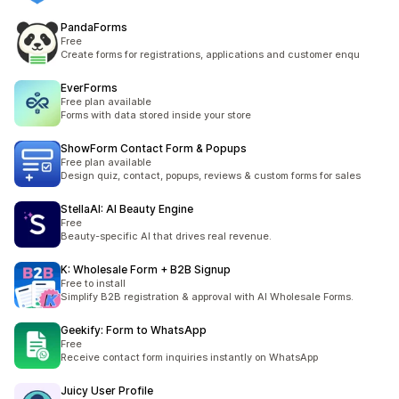
PandaForms
Free
Create forms for registrations, applications and customer enqu
EverForms
Free plan available
Forms with data stored inside your store
ShowForm Contact Form & Popups
Free plan available
Design quiz, contact, popups, reviews & custom forms for sales
StellaAI: AI Beauty Engine
Free
Beauty-specific AI that drives real revenue.
K: Wholesale Form + B2B Signup
Free to install
Simplify B2B registration & approval with AI Wholesale Forms.
Geekify: Form to WhatsApp
Free
Receive contact form inquiries instantly on WhatsApp
Juicy User Profile