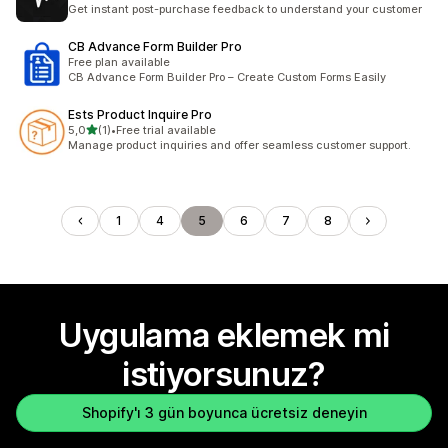
toplam 2 değerlendirme
Get instant post-purchase feedback to understand your customer
CB Advance Form Builder Pro
Free plan available
CB Advance Form Builder Pro – Create Custom Forms Easily
Ests Product Inquire Pro
5 yıldız üzerinden
5,0
(1)
•
Free trial available
toplam 1 değerlendirme
Manage product inquiries and offer seamless customer support.
1
4
5
6
7
8
Uygulama eklemek mi
istiyorsunuz?
Shopify'ı 3 gün boyunca ücretsiz deneyin