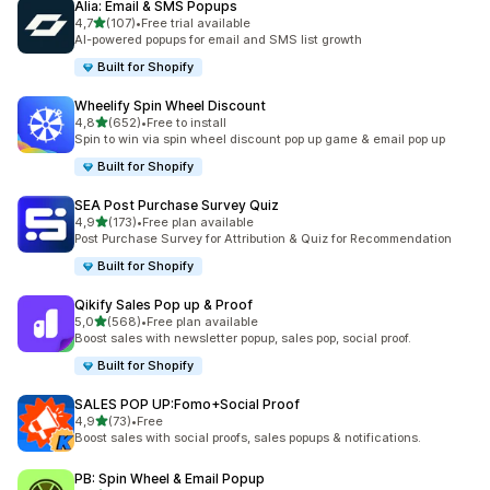
Alia: Email & SMS Popups
stelle su 5
4,7
(107)
•
Free trial available
107 recensioni totali
AI-powered popups for email and SMS list growth
Built for Shopify
Wheelify Spin Wheel Discount
stelle su 5
4,8
(652)
•
Free to install
652 recensioni totali
Spin to win via spin wheel discount pop up game & email pop up
Built for Shopify
SEA Post Purchase Survey Quiz
stelle su 5
4,9
(173)
•
Free plan available
173 recensioni totali
Post Purchase Survey for Attribution & Quiz for Recommendation
Built for Shopify
Qikify Sales Pop up & Proof
stelle su 5
5,0
(568)
•
Free plan available
568 recensioni totali
Boost sales with newsletter popup, sales pop, social proof.
Built for Shopify
SALES POP UP:Fomo+Social Proof
stelle su 5
4,9
(73)
•
Free
73 recensioni totali
Boost sales with social proofs, sales popups & notifications.
PB: Spin Wheel & Email Popup