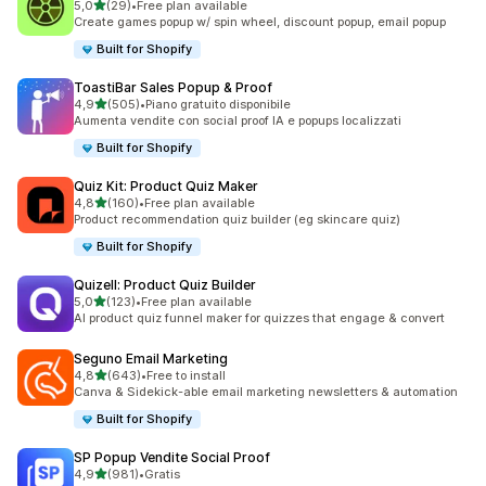
stelle su 5
5,0
(29)
•
Free plan available
29 recensioni totali
Create games popup w/ spin wheel, discount popup, email popup
Built for Shopify
ToastiBar Sales Popup & Proof
stelle su 5
4,9
(505)
•
Piano gratuito disponibile
505 recensioni totali
Aumenta vendite con social proof IA e popups localizzati
Built for Shopify
Quiz Kit: Product Quiz Maker
stelle su 5
4,8
(160)
•
Free plan available
160 recensioni totali
Product recommendation quiz builder (eg skincare quiz)
Built for Shopify
Quizell: Product Quiz Builder
stelle su 5
5,0
(123)
•
Free plan available
123 recensioni totali
AI product quiz funnel maker for quizzes that engage & convert
Seguno Email Marketing
stelle su 5
4,8
(643)
•
Free to install
643 recensioni totali
Canva & Sidekick-able email marketing newsletters & automation
Built for Shopify
SP Popup Vendite Social Proof
stelle su 5
4,9
(981)
•
Gratis
981 recensioni totali