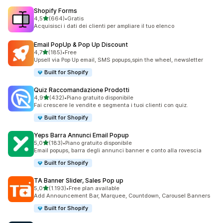
Shopify Forms
stelle su 5
4,5
(664)
•
Gratis
664 recensioni totali
Acquisisci i dati dei clienti per ampliare il tuo elenco
Email PopUp & Pop Up Discount
stelle su 5
4,7
(185)
•
Free
185 recensioni totali
Upsell via Pop Up email, SMS popups,spin the wheel, newsletter
Built for Shopify
Quiz Raccomandazione Prodotti
stelle su 5
4,9
(432)
•
Piano gratuito disponibile
432 recensioni totali
Fai crescere le vendite e segmenta i tuoi clienti con quiz.
Built for Shopify
Yeps Barra Annunci Email Popup
stelle su 5
5,0
(183)
•
Piano gratuito disponibile
183 recensioni totali
Email popups, barra degli annunci banner e conto alla rovescia
Built for Shopify
TA Banner Slider, Sales Pop up
stelle su 5
5,0
(1.193)
•
Free plan available
1193 recensioni totali
Add Announcement Bar, Marquee, Countdown, Carousel Banners
Built for Shopify