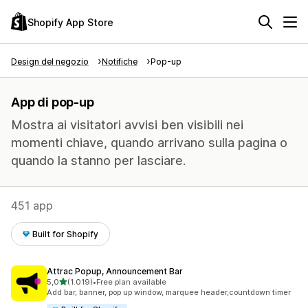
Shopify App Store
Design del negozio
Notifiche
Pop-up
App di pop-up
Mostra ai visitatori avvisi ben visibili nei
momenti chiave, quando arrivano sulla pagina o
quando la stanno per lasciare.
451 app
Built for Shopify
Attrac Popup, Announcement Bar
stelle su 5
5,0
(1.019)
•
Free plan available
1019 recensioni totali
Add bar, banner, pop up window, marquee header,countdown timer