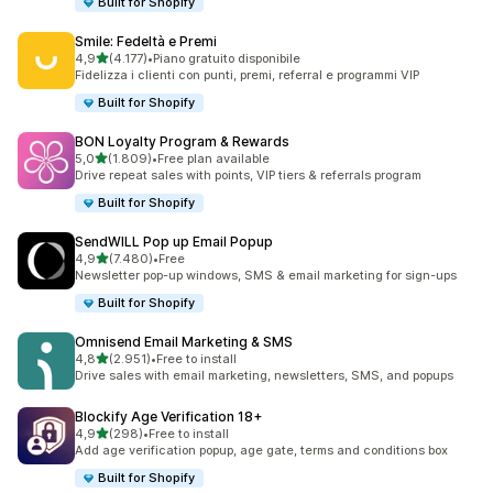
Built for Shopify
Smile: Fedeltà e Premi
stelle su 5
4,9
(4.177)
•
Piano gratuito disponibile
4177 recensioni totali
Fidelizza i clienti con punti, premi, referral e programmi VIP
Built for Shopify
BON Loyalty Program & Rewards
stelle su 5
5,0
(1.809)
•
Free plan available
1809 recensioni totali
Drive repeat sales with points, VIP tiers & referrals program
Built for Shopify
SendWILL Pop up Email Popup
stelle su 5
4,9
(7.480)
•
Free
7480 recensioni totali
Newsletter pop-up windows, SMS & email marketing for sign-ups
Built for Shopify
Omnisend Email Marketing & SMS
stelle su 5
4,8
(2.951)
•
Free to install
2951 recensioni totali
Drive sales with email marketing, newsletters, SMS, and popups
Blockify Age Verification 18+
stelle su 5
4,9
(298)
•
Free to install
298 recensioni totali
Add age verification popup, age gate, terms and conditions box
Built for Shopify