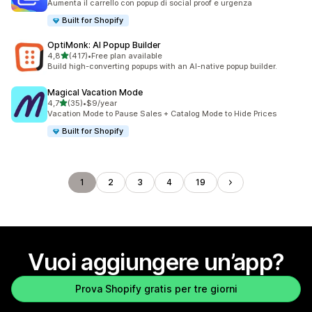
Aumenta il carrello con popup di social proof e urgenza
Built for Shopify
OptiMonk: AI Popup Builder
stelle su 5
4,8
(417)
•
Free plan available
417 recensioni totali
Build high-converting popups with an AI-native popup builder.
Magical Vacation Mode
stelle su 5
4,7
(35)
•
$9/year
35 recensioni totali
Vacation Mode to Pause Sales + Catalog Mode to Hide Prices
Built for Shopify
1
2
3
4
19
Vuoi aggiungere un’app?
Prova Shopify gratis per tre giorni