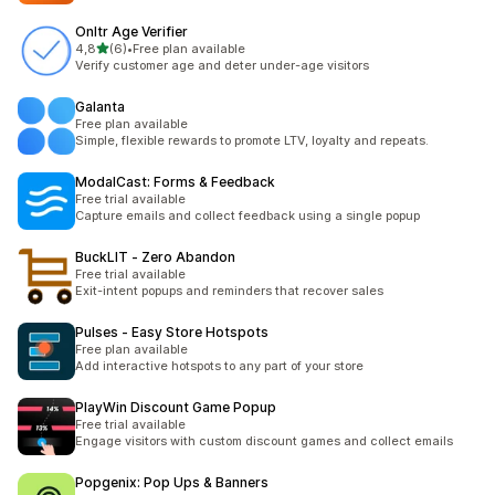
Onltr Age Verifier
5 yıldız üzerinden
4,8
(6)
•
Free plan available
toplam 6 değerlendirme
Verify customer age and deter under-age visitors
Galanta
Free plan available
Simple, flexible rewards to promote LTV, loyalty and repeats.
ModalCast: Forms & Feedback
Free trial available
Capture emails and collect feedback using a single popup
BuckLIT ‑ Zero Abandon
Free trial available
Exit-intent popups and reminders that recover sales
Pulses ‑ Easy Store Hotspots
Free plan available
Add interactive hotspots to any part of your store
PlayWin Discount Game Popup
Free trial available
Engage visitors with custom discount games and collect emails
Popgenix: Pop Ups & Banners