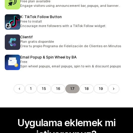
Free plan available
Engage visitors using announcement bar, popups, and banner..
K: TikTok Follow Button
Free to install
Encourage more followers with a TikTok Follow widget.
Clientif
Plan gratis disponible
Crea tu propio Programa de Fidelización de Clientes en Minutos
Email Popup & Spin Wheel by BA
Free
Spin wheel popups, email popups, spin to win & discount popups
1
15
16
17
18
19
Uygulama eklemek mi