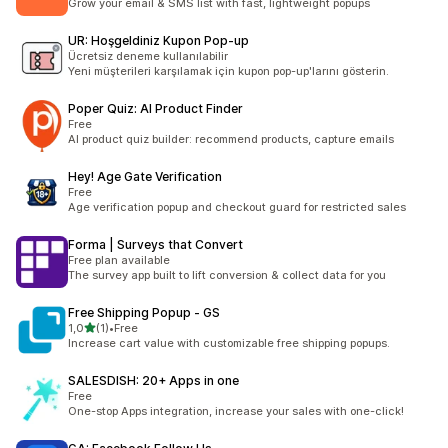
Grow your email & SMS list with fast, lightweight popups
UR: Hoşgeldiniz Kupon Pop‑up
Ücretsiz deneme kullanılabilir
Yeni müşterileri karşılamak için kupon pop-up'larını gösterin.
Poper Quiz: AI Product Finder
Free
AI product quiz builder: recommend products, capture emails
Hey! Age Gate Verification
Free
Age verification popup and checkout guard for restricted sales
Forma | Surveys that Convert
Free plan available
The survey app built to lift conversion & collect data for you
Free Shipping Popup ‑ GS
5 yıldız üzerinden
1,0
(1)
•
Free
toplam 1 değerlendirme
Increase cart value with customizable free shipping popups.
SALESDISH: 20+ Apps in one
Free
One-stop Apps integration, increase your sales with one-click!