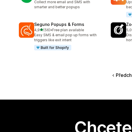
Collect more email and SMS with
Ups
smarter and better popups
bar
Seguno Popups & Forms
Zo
z 5 hvězd
4,9
(56)
•
Free plan available
5,0
Celkový počet recenzí: 56
Cel
Easy SMS & email pop up forms with
Dis
triggers like exit intent
ho
Built for Shopify
Předch
Chcete 