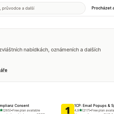
Procházet 
o zvláštních nabídkách, oznámeních a dalších
láře
mplianz Consent
1CP: Email Popups & 
z 5 hvězd
z 5 hvězd
(265)
•
Free plan available
4,9
(217)
•
Free plan avail
kový počet recenzí: 265
Celkový počet recenzí: 21