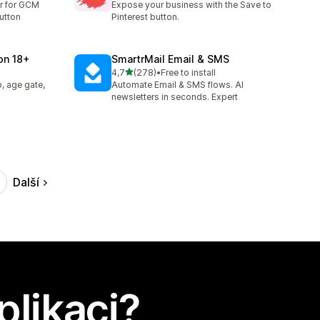
r for GCM
Expose your business with the Save to
utton
Pinterest button.
ion 18+
SmartrMail Email & SMS
z 5 hvězd
4,7
(278)
•
Free to install
8
Celkový počet recenzí: 278
, age gate,
Automate Email & SMS flows. AI
newsletters in seconds. Expert
Další
plikaci?