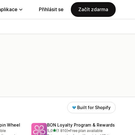
aplikace
Přihlásit se
Začít zdarma
Built for Shopify
Spin Wheel
BON Loyalty Program & Rewards
z 5 hvězd
able
5,0
(1 810)
•
Free plan available
7
Celkový počet recenzí: 1810