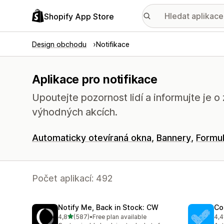
Shopify App Store
Design obchodu
Notifikace
Aplikace pro notifikace
Upoutejte pozornost lidí a informujte je 
výhodných akcích.
Automaticky otevíraná okna
Bannery
Formu
Počet aplikací: 492
Notify Me, Back in Stock: CW
Co
z 5 hvězd
4,8
(587)
•
Free plan available
4,4
Celkový počet recenzí: 587
Cel