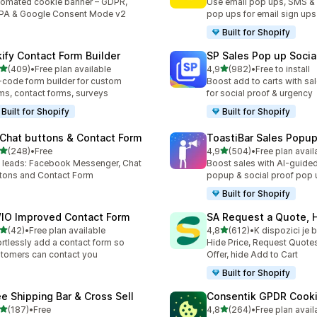
omated cookie banner – GDPR,
Use email pop ups, SMS &
PA & Google Consent Mode v2
pop ups for email sign ups
Built for Shopify
kify Contact Form Builder
SP Sales Pop up Socia
z 5 hvězd
z 5 hvězd
(409)
•
Free plan available
4,9
(982)
•
Free to install
kový počet recenzí: 409
Celkový počet recenzí: 98
code form builder for custom
Boost add to carts with s
ms, contact forms, surveys
for social proof & urgency
Built for Shopify
Built for Shopify
 Chat buttons & Contact Form
ToastiBar Sales Popup
z 5 hvězd
z 5 hvězd
(248)
•
Free
4,9
(504)
•
Free plan avail
kový počet recenzí: 248
Celkový počet recenzí: 50
 leads: Facebook Messenger, Chat
Boost sales with AI-guided
tons and Contact Form
popup & social proof pop 
Built for Shopify
IO Improved Contact Form
SA Request a Quote, H
z 5 hvězd
z 5 hvězd
(42)
•
Free plan available
4,8
(612)
•
kový počet recenzí: 42
Celkový počet recenzí: 61
ortlessly add a contact form so
Hide Price, Request Quote
tomers can contact you
Offer, hide Add to Cart
Built for Shopify
ee Shipping Bar & Cross Sell
Consentik GPDR Cooki
z 5 hvězd
z 5 hvězd
(187)
•
Free
4,8
(264)
•
Free plan avail
kový počet recenzí: 187
Celkový počet recenzí: 26