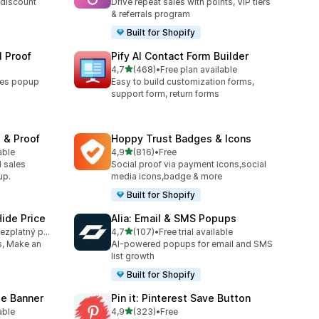
 discount
Drive repeat sales with points, VIP tiers
& referrals program
Built for Shopify
l Proof
Pify AI Contact Form Builder
z 5 hvězd
4,7
(468)
•
Free plan available
2
Celkový počet recenzí: 468
ales popup
Easy to build customization forms,
support form, return forms
 & Proof
Hoppy Trust Badges & Icons
z 5 hvězd
able
4,9
(816)
•
Free
4
Celkový počet recenzí: 816
 sales
Social proof via payment icons,social
up.
media icons,badge & more
Built for Shopify
ide Price
Alia: Email & SMS Popups
z 5 hvězd
K dispozici je bezplatný plán
4,7
(107)
•
Free trial available
2
Celkový počet recenzí: 107
s, Make an
AI-powered popups for email and SMS
list growth
Built for Shopify
e Banner
Pin it: Pinterest Save Button
z 5 hvězd
able
4,9
(323)
•
Free
4
Celkový počet recenzí: 323