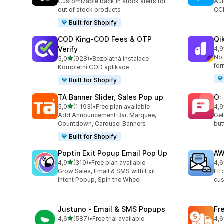
Customizable back in stock alerts for
Aut
out of stock products
CC
Built for Shopify
COD King‑COD Fees & OTP
Qi
Verify
4,9
Cel
No-
z 5 hvězd
5,0
(928)
•
Bezplatná instalace
Celkový počet recenzí: 928
for
Kompletní COD aplikace
Built for Shopify
TA Banner Slider, Sales Pop up
O:
z 5 hvězd
5,0
(1 193)
•
Free plan available
4,9
Celkový počet recenzí: 1193
Cel
Add Announcement Bar, Marquee,
Get
Countdown, Carousel Banners
but
Built for Shopify
Poptin Exit Popup Email Pop Up
AW
z 5 hvězd
4,9
(310)
•
Free plan available
4,6
Celkový počet recenzí: 310
Cel
Grow Sales, Email & SMS with Exit
Eff
Intent Popup, Spin the Wheel
cus
Justuno ‑ Email & SMS Popups
Fr
z 5 hvězd
4,6
(587)
•
Free trial available
4,6
Celkový počet recenzí: 587
Cel