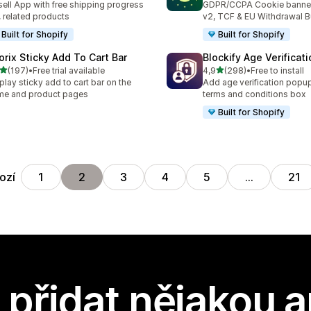
ell App with free shipping progress
GDPR/CCPA Cookie banne
, related products
v2, TCF & EU Withdrawal B
Built for Shopify
Built for Shopify
orix Sticky Add To Cart Bar
Blockify Age Verificat
z 5 hvězd
z 5 hvězd
(197)
•
Free trial available
4,9
(298)
•
Free to install
kový počet recenzí: 197
Celkový počet recenzí: 29
play sticky add to cart bar on the
Add age verification popup
me and product pages
terms and conditions box
Built for Shopify
ozí
1
2
3
4
5
…
21
přidat nějakou a