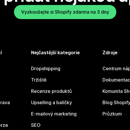
Vyzkoušejte si Shopify zdarma na 3 dny
í
Nejčastější kategorie
Zdroje
Dropshipping
Centrum náp
Tržiště
Dokumentace
Recenze produktů
Komunita Sh
rava
Upselling a balíčky
Blog Shopif
E-mailový marketing
Průzkum
erze
SEO