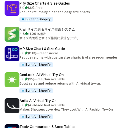
Pify Size Charts & Size Guides
5つ星中
5.0
(32)
•
Free
合計レビュー数：32件
Reduce returns by clear and easy size charts
Built for Shopify
Kiwi サイズ表＆サイズ推薦システム
5つ星中
4.8
(1,091)
•
無料
合計レビュー数：1091件
サイズ表管理とサイズ推薦に最適なアプリ
MP Size Chart & Size Guide
5つ星中
5.0
(818)
•
Free to install
合計レビュー数：818件
Reduce returns with custom size charts & AI size recommender
Built for Shopify
GenLook: AI Virtual Try On
5つ星中
5.0
(35)
•
Free plan available
合計レビュー数：35件
Boost sales and reduce returns with AI virtual try-on.
Built for Shopify
Antla AI Virtual Try On
5つ星中
5.0
(49)
•
Free trial available
合計レビュー数：49件
Makes Shoppers Love How They Look With AI Fashion Try-On
Built for Shopify
Tably Comparison & Spec Tables