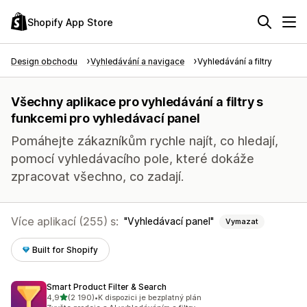
Shopify App Store
Design obchodu
Vyhledávání a navigace
Vyhledávání a filtry
Všechny aplikace pro vyhledávání a filtry s
funkcemi pro vyhledávací panel
Pomáhejte zákazníkům rychle najít, co hledají,
pomocí vyhledávacího pole, které dokáže
zpracovat všechno, co zadají.
Více aplikací (255) s:
Vyhledávací panel
Vymazat
Built for Shopify
Smart Product Filter & Search
z 5 hvězd
4,9
(2 190)
•
K dispozici je bezplatný plán
Celkový počet recenzí: 2190