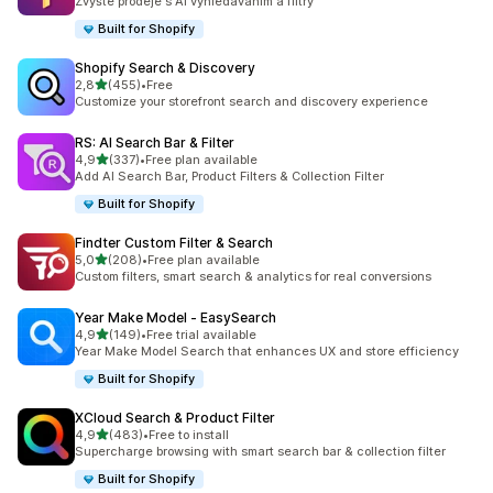
Zvyšte prodeje s AI vyhledáváním a filtry
Built for Shopify
Shopify Search & Discovery
z 5 hvězd
2,8
(455)
•
Free
Celkový počet recenzí: 455
Customize your storefront search and discovery experience
RS: AI Search Bar & Filter
z 5 hvězd
4,9
(337)
•
Free plan available
Celkový počet recenzí: 337
Add AI Search Bar, Product Filters & Collection Filter
Built for Shopify
Findter Custom Filter & Search
z 5 hvězd
5,0
(208)
•
Free plan available
Celkový počet recenzí: 208
Custom filters, smart search & analytics for real conversions
Year Make Model ‑ EasySearch
z 5 hvězd
4,9
(149)
•
Free trial available
Celkový počet recenzí: 149
Year Make Model Search that enhances UX and store efficiency
Built for Shopify
XCloud Search & Product Filter
z 5 hvězd
4,9
(483)
•
Free to install
Celkový počet recenzí: 483
Supercharge browsing with smart search bar & collection filter
Built for Shopify