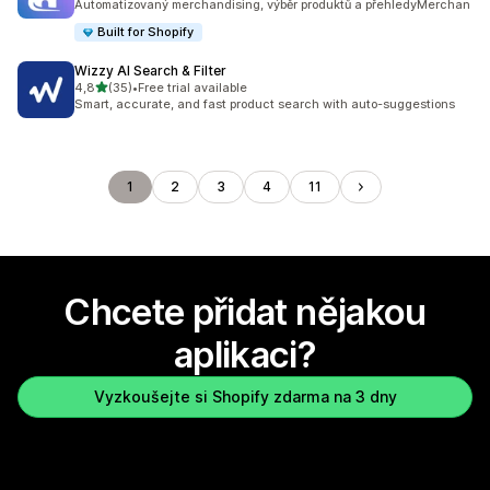
Automatizovaný merchandising, výběr produktů a přehledyMerchan
Built for Shopify
Wizzy AI Search & Filter
z 5 hvězd
4,8
(35)
•
Free trial available
Celkový počet recenzí: 35
Smart, accurate, and fast product search with auto-suggestions
1
2
3
4
11
Chcete přidat nějakou
aplikaci?
Vyzkoušejte si Shopify zdarma na 3 dny