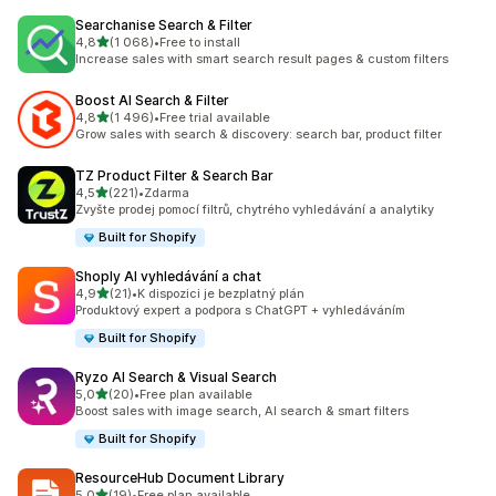
Searchanise Search & Filter
z 5 hvězd
4,8
(1 068)
•
Free to install
Celkový počet recenzí: 1068
Increase sales with smart search result pages & custom filters
Boost AI Search & Filter
z 5 hvězd
4,8
(1 496)
•
Free trial available
Celkový počet recenzí: 1496
Grow sales with search & discovery: search bar, product filter
TZ Product Filter & Search Bar
z 5 hvězd
4,5
(221)
•
Zdarma
Celkový počet recenzí: 221
Zvyšte prodej pomocí filtrů, chytrého vyhledávání a analytiky
Built for Shopify
Shoply AI vyhledávání a chat
z 5 hvězd
4,9
(21)
•
K dispozici je bezplatný plán
Celkový počet recenzí: 21
Produktový expert a podpora s ChatGPT + vyhledáváním
Built for Shopify
Ryzo AI Search & Visual Search
z 5 hvězd
5,0
(20)
•
Free plan available
Celkový počet recenzí: 20
Boost sales with image search, AI search & smart filters
Built for Shopify
ResourceHub Document Library
z 5 hvězd
5,0
(19)
•
Free plan available