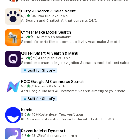
Buffy AI Search & Sales Agent
z 5 hvězd
5,0
(3)
•
Free trial available
Celkový počet recenzí: 3
AI Search and Chatbot. AI that converts 24/7.
C: Year Make Model Search
z 5 hvězd
4,8
(95)
•
Free plan available
Celkový počet recenzí: 95
Search for parts fitment compatibility by year, make & model.
Quizell Smart AI Search & Menu
z 5 hvězd
4,6
(76)
•
Free plan available
Celkový počet recenzí: 76
Search merchandising, navigation & smart search to boost sales
Built for Shopify
RCC: Google AI Commerce Search
z 5 hvězd
5,0
(11)
•
From $99/month
Celkový počet recenzí: 11
Add Google Cloud's AI Commerce Search directly to your store.
Built for Shopify
homie
z 5 hvězd
5,0
(10)
•
Kostenloser Test verfügbar
Celkový počet recenzí: 10
KI-Beratungs-Assistent für mehr Umsatz. Erstellt in <10 min.
Řazení kolekcí Dynasort
z 5 hvězd
4,5
(13)
•
Zkušební verze zdarma
Celkový počet recenzí: 13