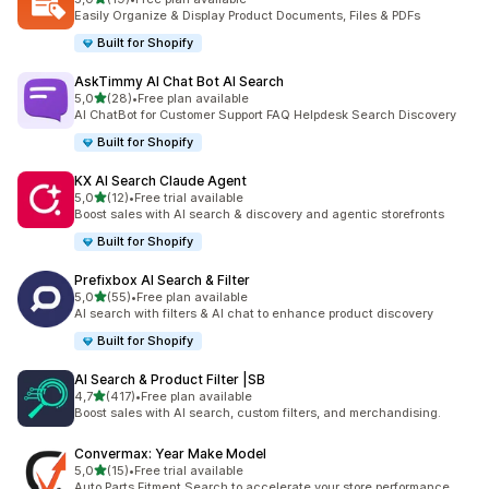
Celkový počet recenzí: 19
Easily Organize & Display Product Documents, Files & PDFs
Built for Shopify
AskTimmy AI Chat Bot AI Search
z 5 hvězd
5,0
(28)
•
Free plan available
Celkový počet recenzí: 28
AI ChatBot for Customer Support FAQ Helpdesk Search Discovery
Built for Shopify
KX AI Search Claude Agent
z 5 hvězd
5,0
(12)
•
Free trial available
Celkový počet recenzí: 12
Boost sales with AI search & discovery and agentic storefronts
Built for Shopify
Prefixbox AI Search & Filter
z 5 hvězd
5,0
(55)
•
Free plan available
Celkový počet recenzí: 55
AI search with filters & AI chat to enhance product discovery
Built for Shopify
AI Search & Product Filter |SB
z 5 hvězd
4,7
(417)
•
Free plan available
Celkový počet recenzí: 417
Boost sales with AI search, custom filters, and merchandising.
Convermax: Year Make Model
z 5 hvězd
5,0
(15)
•
Free trial available
Celkový počet recenzí: 15
Auto Parts Fitment Search to accelerate your store performance