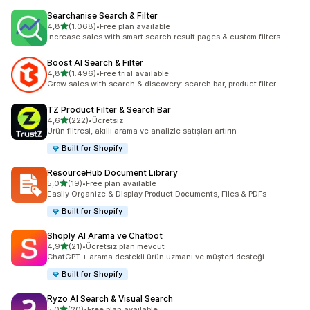
Searchanise Search & Filter
5 yıldız üzerinden
4,8
(1.068)
•
Free plan available
toplam 1068 değerlendirme
Increase sales with smart search result pages & custom filters
Boost AI Search & Filter
5 yıldız üzerinden
4,8
(1.496)
•
Free trial available
toplam 1496 değerlendirme
Grow sales with search & discovery: search bar, product filter
TZ Product Filter & Search Bar
5 yıldız üzerinden
4,6
(222)
•
Ücretsiz
toplam 222 değerlendirme
Ürün filtresi, akıllı arama ve analizle satışları artırın
Built for Shopify
ResourceHub Document Library
5 yıldız üzerinden
5,0
(19)
•
Free plan available
toplam 19 değerlendirme
Easily Organize & Display Product Documents, Files & PDFs
Built for Shopify
Shoply AI Arama ve Chatbot
5 yıldız üzerinden
4,9
(21)
•
Ücretsiz plan mevcut
toplam 21 değerlendirme
ChatGPT + arama destekli ürün uzmanı ve müşteri desteği
Built for Shopify
Ryzo AI Search & Visual Search
5 yıldız üzerinden
5,0
(20)
•
Free plan available