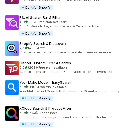
AI anlamsal arama ve anlık filtrelerle satışları artırın
Built for Shopify
RS: AI Search Bar & Filter
5 yıldız üzerinden
4,9
(337)
•
Free plan available
toplam 337 değerlendirme
Add AI Search Bar, Product Filters & Collection Filter
Built for Shopify
Shopify Search & Discovery
5 yıldız üzerinden
2,8
(455)
•
Free
toplam 455 değerlendirme
Customize your storefront search and discovery experience
Findter Custom Filter & Search
5 yıldız üzerinden
5,0
(209)
•
Free plan available
toplam 209 değerlendirme
Custom filters, smart search & analytics for real conversions
Year Make Model ‑ EasySearch
5 yıldız üzerinden
4,9
(149)
•
Free trial available
toplam 149 değerlendirme
Year Make Model Search that enhances UX and store efficiency
Built for Shopify
XCloud Search & Product Filter
5 yıldız üzerinden
4,9
(483)
•
Free to install
toplam 483 değerlendirme
Supercharge browsing with smart search bar & collection filter
Built for Shopify