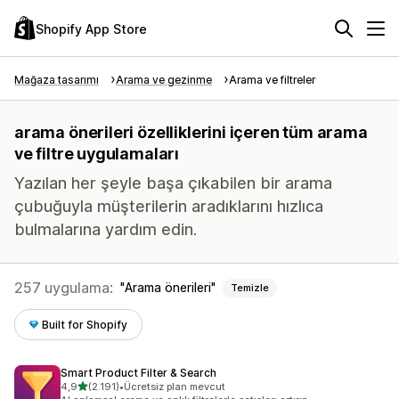
Shopify App Store
Mağaza tasarımı
Arama ve gezinme
Arama ve filtreler
arama önerileri özelliklerini içeren tüm arama
ve filtre uygulamaları
Yazılan her şeyle başa çıkabilen bir arama
çubuğuyla müşterilerin aradıklarını hızlıca
bulmalarına yardım edin.
257 uygulama:
Arama önerileri
Temizle
Built for Shopify
Smart Product Filter & Search
5 yıldız üzerinden
4,9
(2.191)
•
Ücretsiz plan mevcut
toplam 2191 değerlendirme