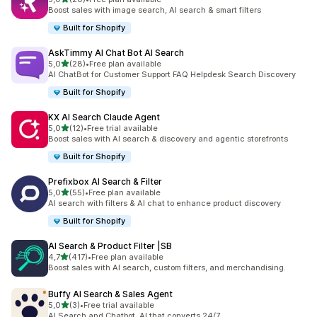
toplam 20 değerlendirme
Boost sales with image search, AI search & smart filters
Built for Shopify
AskTimmy AI Chat Bot AI Search
5 yıldız üzerinden
5,0
(28)
•
Free plan available
toplam 28 değerlendirme
AI ChatBot for Customer Support FAQ Helpdesk Search Discovery
Built for Shopify
KX AI Search Claude Agent
5 yıldız üzerinden
5,0
(12)
•
Free trial available
toplam 12 değerlendirme
Boost sales with AI search & discovery and agentic storefronts
Built for Shopify
Prefixbox AI Search & Filter
5 yıldız üzerinden
5,0
(55)
•
Free plan available
toplam 55 değerlendirme
AI search with filters & AI chat to enhance product discovery
Built for Shopify
AI Search & Product Filter |SB
5 yıldız üzerinden
4,7
(417)
•
Free plan available
toplam 417 değerlendirme
Boost sales with AI search, custom filters, and merchandising.
Buffy AI Search & Sales Agent
5 yıldız üzerinden
5,0
(3)
•
Free trial available
toplam 3 değerlendirme
AI Search and Chatbot. AI that converts 24/7.