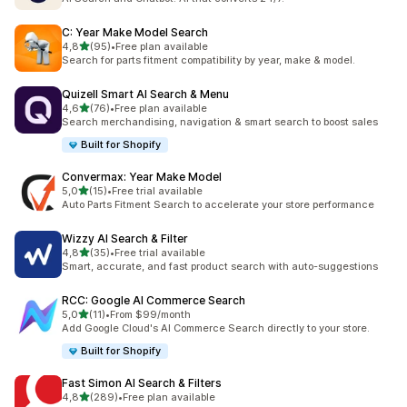
C: Year Make Model Search
5 yıldız üzerinden
4,8
(95)
•
Free plan available
toplam 95 değerlendirme
Search for parts fitment compatibility by year, make & model.
Quizell Smart AI Search & Menu
5 yıldız üzerinden
4,6
(76)
•
Free plan available
toplam 76 değerlendirme
Search merchandising, navigation & smart search to boost sales
Built for Shopify
Convermax: Year Make Model
5 yıldız üzerinden
5,0
(15)
•
Free trial available
toplam 15 değerlendirme
Auto Parts Fitment Search to accelerate your store performance
Wizzy AI Search & Filter
5 yıldız üzerinden
4,8
(35)
•
Free trial available
toplam 35 değerlendirme
Smart, accurate, and fast product search with auto-suggestions
RCC: Google AI Commerce Search
5 yıldız üzerinden
5,0
(11)
•
From $99/month
toplam 11 değerlendirme
Add Google Cloud's AI Commerce Search directly to your store.
Built for Shopify
Fast Simon AI Search & Filters
5 yıldız üzerinden
4,8
(289)
•
Free plan available
toplam 289 değerlendirme