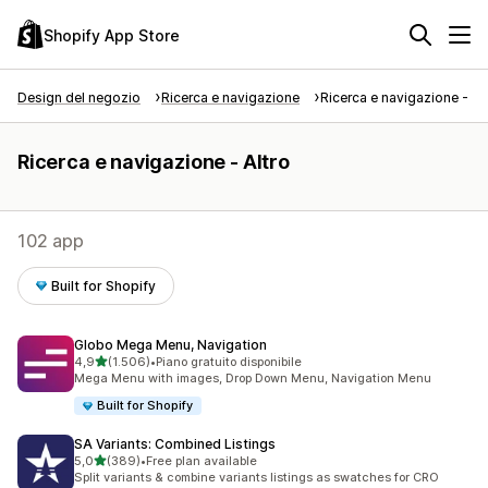
Shopify App Store
Design del negozio
Ricerca e navigazione
Ricerca e navigazione - Al
Ricerca e navigazione - Altro
102 app
Built for Shopify
Globo Mega Menu, Navigation
stelle su 5
4,9
(1.506)
•
Piano gratuito disponibile
1506 recensioni totali
Mega Menu with images, Drop Down Menu, Navigation Menu
Built for Shopify
SA Variants: Combined Listings
stelle su 5
5,0
(389)
•
Free plan available
389 recensioni totali
Split variants & combine variants listings as swatches for CRO