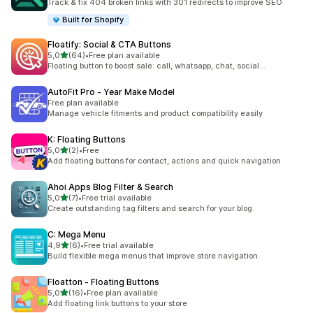
Track & fix 404 broken links with 301 redirects to improve SEO
Built for Shopify
Floatify: Social & CTA Buttons
stelle su 5
5,0
(64)
•
Free plan available
64 recensioni totali
Floating button to boost sale: call, whatsapp, chat, social...
AutoFit Pro ‑ Year Make Model
Free plan available
Manage vehicle fitments and product compatibility easily
K: Floating Buttons
stelle su 5
5,0
(2)
•
Free
2 recensioni totali
Add floating buttons for contact, actions and quick navigation
Ahoi Apps Blog Filter & Search
stelle su 5
5,0
(7)
•
Free trial available
7 recensioni totali
Create outstanding tag filters and search for your blog.
C: Mega Menu
stelle su 5
4,9
(6)
•
Free trial available
6 recensioni totali
Build flexible mega menus that improve store navigation.
Floatton ‑ Floating Buttons
stelle su 5
5,0
(16)
•
Free plan available
16 recensioni totali
Add floating link buttons to your store