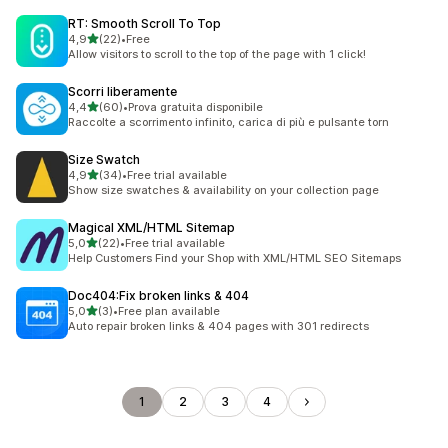
RT: Smooth Scroll To Top
stelle su 5
4,9
(22)
•
Free
22 recensioni totali
Allow visitors to scroll to the top of the page with 1 click!
Scorri liberamente
stelle su 5
4,4
(60)
•
Prova gratuita disponibile
60 recensioni totali
Raccolte a scorrimento infinito, carica di più e pulsante torn
Size Swatch
stelle su 5
4,9
(34)
•
Free trial available
34 recensioni totali
Show size swatches & availability on your collection page
Magical XML/HTML Sitemap
stelle su 5
5,0
(22)
•
Free trial available
22 recensioni totali
Help Customers Find your Shop with XML/HTML SEO Sitemaps
Doc404:Fix broken links & 404
stelle su 5
5,0
(3)
•
Free plan available
3 recensioni totali
Auto repair broken links & 404 pages with 301 redirects
1
2
3
4