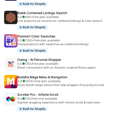
Built for Shopify
Rubik Combined Listings Swatch
stelle su 5
5,0
(66)
•
Free plan available
66 recensioni totali
Link products as variants w/ combined listings & color swatch
Built for Shopify
Platmart Color Swatches
stelle su 5
5,0
(126)
•
Free plan available
126 recensioni totali
Group products with swatches as combined listings
Built for Shopify
Dialog ‑ AI Personal Shopper
stelle su 5
5,0
(35)
•
Free plan available
35 recensioni totali
Boost conversions with an Amazon-inspired Rufus agent.
Buddha Mega Menu & Navigation
stelle su 5
4,8
(554)
•
Free plan available
554 recensioni totali
Build stylish mega menus that help shoppers find products fast
Scroller Pro ‑ Infinite Scroll
stelle su 5
5,0
(13)
•
Free trial available
13 recensioni totali
Improve shopping experience with infinite scroll & load more
Built for Shopify