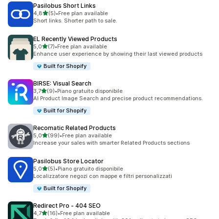
Pasilobus Short Links
stelle su 5
4,8
(5)
•
Free plan available
5 recensioni totali
Short links. Shorter path to sale.
EL Recently Viewed Products
stelle su 5
5,0
(7)
•
Free plan available
7 recensioni totali
Enhance user experience by showing their last viewed products
Built for Shopify
BIRSE: Visual Search
stelle su 5
3,7
(9)
•
Piano gratuito disponibile
9 recensioni totali
AI Product Image Search and precise product recommendations.
Built for Shopify
Recomatic Related Products
stelle su 5
5,0
(99)
•
Free plan available
99 recensioni totali
Increase your sales with smarter Related Products sections
Pasilobus Store Locator
stelle su 5
5,0
(5)
•
Piano gratuito disponibile
5 recensioni totali
Localizzatore negozi con mappe e filtri personalizzati
Built for Shopify
Redirect Pro ‑ 404 SEO
stelle su 5
4,7
(16)
•
Free plan available
16 recensioni totali