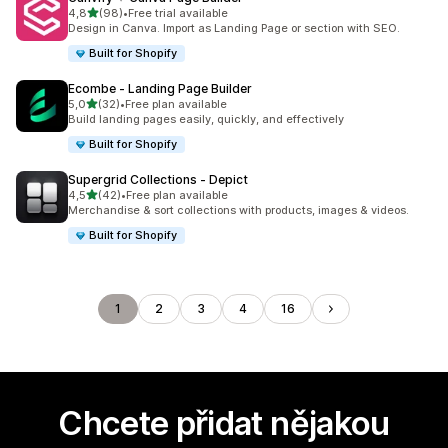
z 5 hvězd
4,8
(98)
•
Free trial available
Celkový počet recenzí: 98
Design in Canva. Import as Landing Page or section with SEO.
Built for Shopify
Ecombe ‑ Landing Page Builder
z 5 hvězd
5,0
(32)
•
Free plan available
Celkový počet recenzí: 32
Build landing pages easily, quickly, and effectively
Built for Shopify
Supergrid Collections ‑ Depict
z 5 hvězd
4,5
(42)
•
Free plan available
Celkový počet recenzí: 42
Merchandise & sort collections with products, images & videos.
Built for Shopify
1
2
3
4
16
Chcete přidat nějakou