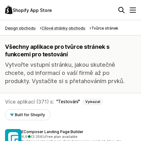
Shopify App Store
Design obchodu
Cílové stránky obchodu
Tvůrce stránek
Všechny aplikace pro tvůrce stránek s
funkcemi pro testování
Vytvořte vstupní stránku, jakou skutečně
chcete, od informací o vaší firmě až po
produkty. Vystačíte si s přetahováním prvků.
Více aplikací (371) s:
Testování
Vymazat
Built for Shopify
EComposer Landing Page Builder
z 5 hvězd
4,9
(3 356)
•
Free plan available
Celkový počet recenzí: 3356