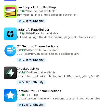
LinkShop ‑ Link in Bio Shop
z 5 hvězd
4,8
(23)
•
Free trial available
Celkový počet recenzí: 23
Turn your link in bio into a shoppable storefront
Built for Shopify
Instant AI Page Builder
z 5 hvězd
4,9
(309)
•
Free plan available
Celkový počet recenzí: 309
AI Landing Page Builder for Product pages, Sections & more
OT Section: Theme Sections
z 5 hvězd
5,0
(270)
•
Bezplatná instalace
Celkový počet recenzí: 270
200+ prémiových sekcí, šablon a bloků k použití
Built for Shopify
Checkout Links
z 5 hvězd
5,0
(30)
•
Free trial available
Celkový počet recenzí: 30
Direct checkout links — Meta, TikTok, DM, email, gifting & B2B
Built for Shopify
Section Star ‑ Theme Sections
z 5 hvězd
4,9
(168)
•
Free
Celkový počet recenzí: 168
Customize your theme with sections, tabs, and product bundles
Built for Shopify