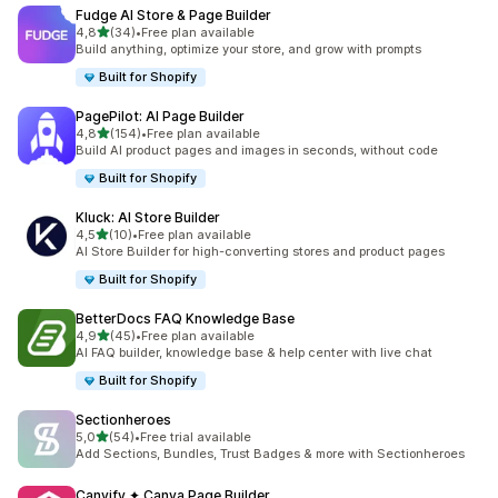
Fudge AI Store & Page Builder
z 5 hvězd
4,8
(34)
•
Free plan available
Celkový počet recenzí: 34
Build anything, optimize your store, and grow with prompts
Built for Shopify
PagePilot: AI Page Builder
z 5 hvězd
4,8
(154)
•
Free plan available
Celkový počet recenzí: 154
Build AI product pages and images in seconds, without code
Built for Shopify
Kluck: AI Store Builder
z 5 hvězd
4,5
(10)
•
Free plan available
Celkový počet recenzí: 10
AI Store Builder for high-converting stores and product pages
Built for Shopify
BetterDocs FAQ Knowledge Base
z 5 hvězd
4,9
(45)
•
Free plan available
Celkový počet recenzí: 45
AI FAQ builder, knowledge base & help center with live chat
Built for Shopify
Sectionheroes
z 5 hvězd
5,0
(54)
•
Free trial available
Celkový počet recenzí: 54
Add Sections, Bundles, Trust Badges & more with Sectionheroes
Canvify ✦ Canva Page Builder