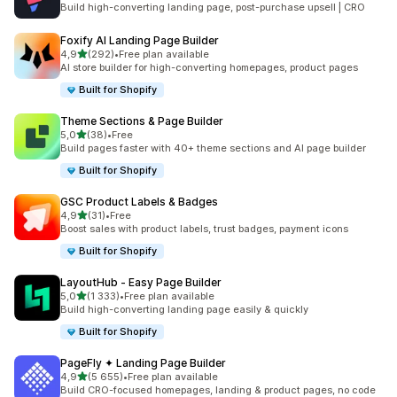
Build high-converting landing page, post-purchase upsell | CRO
Foxify AI Landing Page Builder
z 5 hvězd
4,9
(292)
•
Free plan available
Celkový počet recenzí: 292
AI store builder for high-converting homepages, product pages
Built for Shopify
Theme Sections & Page Builder
z 5 hvězd
5,0
(38)
•
Free
Celkový počet recenzí: 38
Build pages faster with 40+ theme sections and AI page builder
Built for Shopify
GSC Product Labels & Badges
z 5 hvězd
4,9
(31)
•
Free
Celkový počet recenzí: 31
Boost sales with product labels, trust badges, payment icons
Built for Shopify
LayoutHub ‑ Easy Page Builder
z 5 hvězd
5,0
(1 333)
•
Free plan available
Celkový počet recenzí: 1333
Build high-converting landing page easily & quickly
Built for Shopify
PageFly ✦ Landing Page Builder
z 5 hvězd
4,9
(5 655)
•
Free plan available
Celkový počet recenzí: 5655
Build CRO-focused homepages, landing & product pages, no code