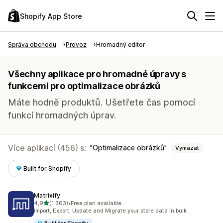
Shopify App Store
Správa obchodu
Provoz
Hromadný editor
Všechny aplikace pro hromadné úpravy s
funkcemi pro optimalizace obrázků
Máte hodně produktů. Ušetřete čas pomocí
funkcí hromadných úprav.
Více aplikací (456) s:
Optimalizace obrázků
Vymazat
Built for Shopify
Matrixify
z 5 hvězd
4,9
(1 363)
•
Free plan available
Celkový počet recenzí: 1363
Import, Export, Update and Migrate your store data in bulk