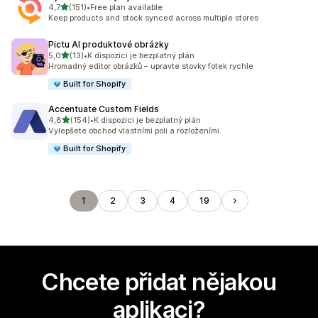
z 5 hvězd
4,7
(151)
•
Free plan available
Celkový počet recenzí: 151
Keep products and stock synced across multiple stores
Pictu AI produktové obrázky
z 5 hvězd
5,0
(13)
•
K dispozici je bezplatný plán
Celkový počet recenzí: 13
Hromadný editor obrázků – upravte stovky fotek rychle
Built for Shopify
Accentuate Custom Fields
z 5 hvězd
4,8
(154)
•
K dispozici je bezplatný plán
Celkový počet recenzí: 154
Vylepšete obchod vlastními poli a rozloženími.
Built for Shopify
1
2
3
4
19
Chcete přidat nějakou
aplikaci?