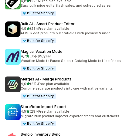
z 5 hvězd
4,8
(223)
•
Free plan available
Celkový počet recenzí: 223
Easy bulk price edits, flash sales, and scheduled sales
Built for Shopify
Bulk AI ‑ Smart Product Editor
z 5 hvězd
4,9
(23)
•
Free plan available
Celkový počet recenzí: 23
AI Bulk edit products & metafields with preview & undo
Built for Shopify
Magical Vacation Mode
z 5 hvězd
4,7
(35)
•
$9/year
Celkový počet recenzí: 35
Vacation Mode to Pause Sales + Catalog Mode to Hide Prices
Built for Shopify
Merges AI ‑ Merge Products
z 5 hvězd
4,9
(27)
•
Free plan available
Celkový počet recenzí: 27
Combine separate products into one with native variants
Built for Shopify
StoreRobo Import Export
z 5 hvězd
4,5
(29)
•
Free plan available
Celkový počet recenzí: 29
Migrate bulk product importer exporter orders and customers
Built for Shopify
Syncio Inventory Sync