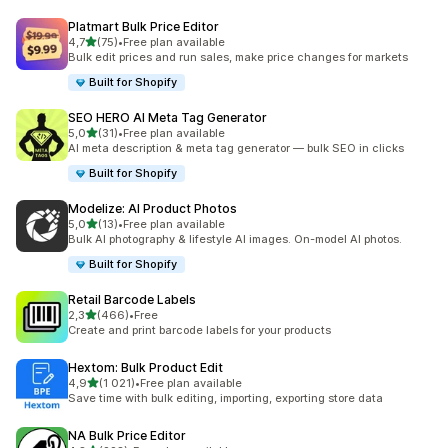
Platmart Bulk Price Editor
z 5 hvězd
4,7
(75)
•
Free plan available
Celkový počet recenzí: 75
Bulk edit prices and run sales, make price changes for markets
Built for Shopify
SEO HERO AI Meta Tag Generator
z 5 hvězd
5,0
(31)
•
Free plan available
Celkový počet recenzí: 31
AI meta description & meta tag generator — bulk SEO in clicks
Built for Shopify
Modelize: AI Product Photos
z 5 hvězd
5,0
(13)
•
Free plan available
Celkový počet recenzí: 13
Bulk AI photography & lifestyle AI images. On-model AI photos.
Built for Shopify
Retail Barcode Labels
z 5 hvězd
2,3
(466)
•
Free
Celkový počet recenzí: 466
Create and print barcode labels for your products
Hextom: Bulk Product Edit
z 5 hvězd
4,9
(1 021)
•
Free plan available
Celkový počet recenzí: 1021
Save time with bulk editing, importing, exporting store data
NA Bulk Price Editor