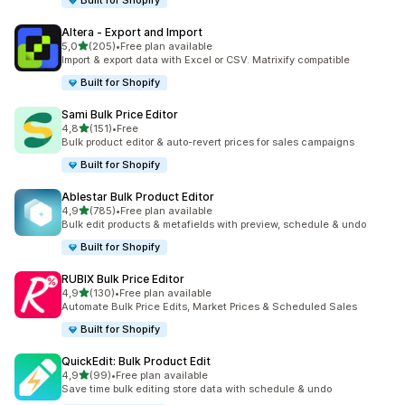
Built for Shopify
Altera ‑ Export and Import
z 5 hvězd
5,0
(205)
•
Free plan available
Celkový počet recenzí: 205
Import & export data with Excel or CSV. Matrixify compatible
Built for Shopify
Sami Bulk Price Editor
z 5 hvězd
4,8
(151)
•
Free
Celkový počet recenzí: 151
Bulk product editor & auto-revert prices for sales campaigns
Built for Shopify
Ablestar Bulk Product Editor
z 5 hvězd
4,9
(785)
•
Free plan available
Celkový počet recenzí: 785
Bulk edit products & metafields with preview, schedule & undo
Built for Shopify
RUBIX Bulk Price Editor
z 5 hvězd
4,9
(130)
•
Free plan available
Celkový počet recenzí: 130
Automate Bulk Price Edits, Market Prices & Scheduled Sales
Built for Shopify
QuickEdit: Bulk Product Edit
z 5 hvězd
4,9
(99)
•
Free plan available
Celkový počet recenzí: 99
Save time bulk editing store data with schedule & undo