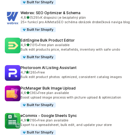
Built for Shopify
Webrex: SEO Optimizer & Schema
z 5 hvězd
4,8
(529)
•
K dispozici je bezplatný plán
Celkový počet recenzí: 529
25+ funkcí pro AIMetaSEO schéma obrázek drobečková naviga blog
Built for Shopify
EditEngine Bulk Product Editor
z 5 hvězd
4,9
(131)
•
Free plan available
Celkový počet recenzí: 131
Bulk edit products price, metafields, inventory with safe undo
Built for Shopify
Photoroom AI Listing Assistant
z 5 hvězd
4,7
(26)
•
Free
Celkový počet recenzí: 26
Bulk edit product photos: optimized, consistent catalog images
PicManager Bulk Image Upload
z 5 hvězd
4,6
(36)
•
Free plan available
Celkový počet recenzí: 36
Boost upload image process with picture upload & optimization
Built for Shopify
eCommix ‑ Google Sheets Sync
z 5 hvězd
4,9
(19)
•
Free plan available
Celkový počet recenzí: 19
Export to a spreadsheet, bulk edit, and update your store
Built for Shopify