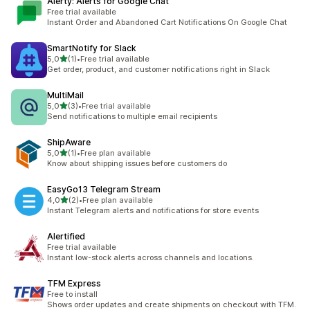
Alerty: Alerts for Google Chat
Free trial available
Instant Order and Abandoned Cart Notifications On Google Chat
SmartNotify for Slack
z 5 hvězd
5,0
(1)
•
Free trial available
Celkový počet recenzí: 1
Get order, product, and customer notifications right in Slack
MultiMail
z 5 hvězd
5,0
(3)
•
Free trial available
Celkový počet recenzí: 3
Send notifications to multiple email recipients
ShipAware
z 5 hvězd
5,0
(1)
•
Free plan available
Celkový počet recenzí: 1
Know about shipping issues before customers do
EasyGo13 Telegram Stream
z 5 hvězd
4,0
(2)
•
Free plan available
Celkový počet recenzí: 2
Instant Telegram alerts and notifications for store events
Alertified
Free trial available
Instant low-stock alerts across channels and locations.
TFM Express
Free to install
Shows order updates and create shipments on checkout with TFM.