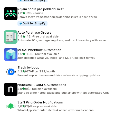
Built for Shopify
Příjem hodin pro pokladní míst
z 5 hvězd
4,8
(39)
•
Zdarma
Celkový počet recenzí: 39
Správa mezd zaměstnanců pokladního místa s docházkou
Built for Shopify
Auto Purchase Orders
z 5 hvězd
4,9
(46)
•
Free trial available
Celkový počet recenzí: 46
Automate POs, manage suppliers, and track inventory with ease
MESA: Workflow Automation
z 5 hvězd
4,9
(153)
•
Free trial available
Celkový počet recenzí: 153
Just describe what you need, and MESA builds it for you
Track by Loop
z 5 hvězd
4,2
(67)
•
From $99/month
Celkový počet recenzí: 67
Prevent support issues and drive sales via shipping updates
NoteDesk ‑ CRM & Automations
z 5 hvězd
5,0
(8)
•
Free plan available
Celkový počet recenzí: 8
Manage order notes, tasks and customers with an automated CRM
Staff Ping Order Notifications
z 5 hvězd
5,0
(2)
•
Free plan available
Celkový počet recenzí: 2
WhatsApp staff order alerts & admin order notifications