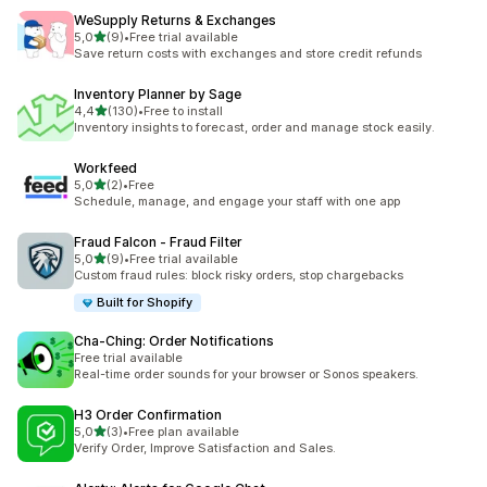
WeSupply Returns & Exchanges
z 5 hvězd
5,0
(9)
•
Free trial available
Celkový počet recenzí: 9
Save return costs with exchanges and store credit refunds
Inventory Planner by Sage
z 5 hvězd
4,4
(130)
•
Free to install
Celkový počet recenzí: 130
Inventory insights to forecast, order and manage stock easily.
Workfeed
z 5 hvězd
5,0
(2)
•
Free
Celkový počet recenzí: 2
Schedule, manage, and engage your staff with one app
Fraud Falcon ‑ Fraud Filter
z 5 hvězd
5,0
(9)
•
Free trial available
Celkový počet recenzí: 9
Custom fraud rules: block risky orders, stop chargebacks
Built for Shopify
Cha‑Ching: Order Notifications
Free trial available
Real-time order sounds for your browser or Sonos speakers.
H3 Order Confirmation
z 5 hvězd
5,0
(3)
•
Free plan available
Celkový počet recenzí: 3
Verify Order, Improve Satisfaction and Sales.