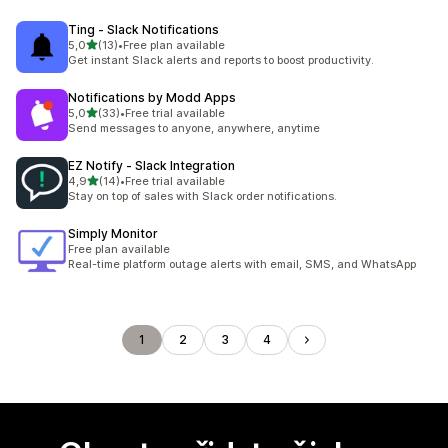
Ting ‑ Slack Notifications
z 5 hvězd
5,0
(13)
•
Free plan available
Celkový počet recenzí: 13
Get instant Slack alerts and reports to boost productivity.
Notifications by Modd Apps
z 5 hvězd
5,0
(33)
•
Free trial available
Celkový počet recenzí: 33
Send messages to anyone, anywhere, anytime
EZ Notify ‑ Slack Integration
z 5 hvězd
4,9
(14)
•
Free trial available
Celkový počet recenzí: 14
Stay on top of sales with Slack order notifications.
Simply Monitor
Free plan available
Real-time platform outage alerts with email, SMS, and WhatsApp
1
2
3
4