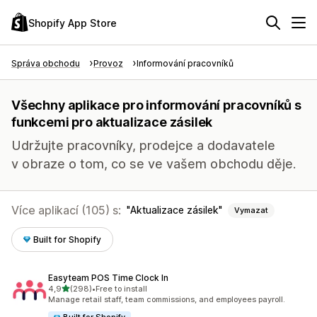
Shopify App Store
Správa obchodu
Provoz
Informování pracovníků
Všechny aplikace pro informování pracovníků s
funkcemi pro aktualizace zásilek
Udržujte pracovníky, prodejce a dodavatele
v obraze o tom, co se ve vašem obchodu děje.
Více aplikací (105) s:
Aktualizace zásilek
Vymazat
Built for Shopify
Easyteam POS Time Clock In
z 5 hvězd
4,9
(298)
•
Free to install
Celkový počet recenzí: 298
Manage retail staff, team commissions, and employees payroll.