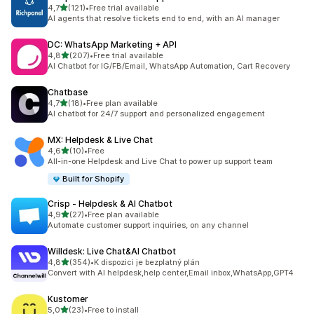
z 5 hvězd
4,7
(121)
•
Free trial available
Celkový počet recenzí: 121
AI agents that resolve tickets end to end, with an AI manager
DC: WhatsApp Marketing + API
z 5 hvězd
4,8
(207)
•
Free trial available
Celkový počet recenzí: 207
AI Chatbot for IG/FB/Email, WhatsApp Automation, Cart Recovery
Chatbase
z 5 hvězd
4,7
(18)
•
Free plan available
Celkový počet recenzí: 18
AI chatbot for 24/7 support and personalized engagement
MX: Helpdesk & Live Chat
z 5 hvězd
4,6
(10)
•
Free
Celkový počet recenzí: 10
All-in-one Helpdesk and Live Chat to power up support team
Built for Shopify
Crisp ‑ Helpdesk & AI Chatbot
z 5 hvězd
4,9
(27)
•
Free plan available
Celkový počet recenzí: 27
Automate customer support inquiries, on any channel
Willdesk: Live Chat&AI Chatbot
z 5 hvězd
4,8
(354)
•
K dispozici je bezplatný plán
Celkový počet recenzí: 354
Convert with AI helpdesk,help center,Email inbox,WhatsApp,GPT4
Kustomer
z 5 hvězd
5,0
(23)
•
Free to install