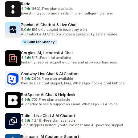
Redo
z 5 hvězd
4,9
(660)
•
Free plan available
Celkový počet recenzí: 660
Everything your brand needs. In one intelligent platform.
Zipchat AI Chatbot & Live Chat
z 5 hvězd
5,0
(159)
•
K dispozici je bezplatný plán
Celkový počet recenzí: 159
AI Chatbot & AI Chat pro prodej a zákaznický servis, všude
Built for Shopify
Gorgias: AI, Helpdesk & Chat
z 5 hvězd
4,2
(617)
•
Free trial available
Celkový počet recenzí: 617
Instantly resolve support inquiries and grow your business.
Chatway Live Chat & AI Chatbot
z 5 hvězd
4,9
(260)
•
Free plan available
Celkový počet recenzí: 260
Provide Live chat support, FAQ, WhatsApp inbox & chat buttons
BotSpace: AI Chat & Helpdesk
z 5 hvězd
4,9
(70)
•
Free plan available
Celkový počet recenzí: 70
AI chatbot to sell & support on Email, WhatsApp, IG & Voice
Tidio ‑ Live Chat & AI Chatbot
z 5 hvězd
4,8
(1 248)
•
Free plan available
Celkový počet recenzí: 1248
Help shoppers instantly with live chat and AI-powered support.
Richpanel: AI Customer Support