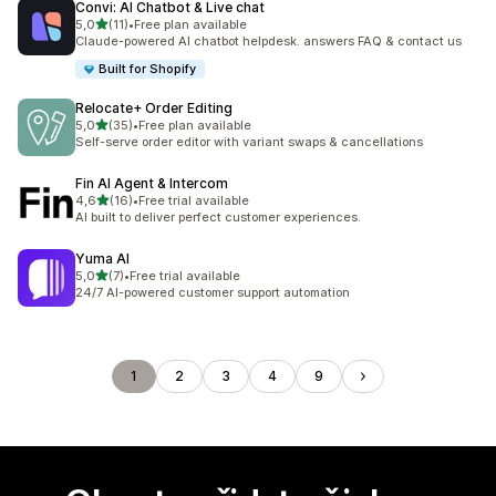
Convi: AI Chatbot & Live chat
z 5 hvězd
5,0
(11)
•
Free plan available
Celkový počet recenzí: 11
Claude-powered AI chatbot helpdesk. answers FAQ & contact us
Built for Shopify
Relocate+ Order Editing
z 5 hvězd
5,0
(35)
•
Free plan available
Celkový počet recenzí: 35
Self-serve order editor with variant swaps & cancellations
Fin AI Agent & Intercom
z 5 hvězd
4,6
(16)
•
Free trial available
Celkový počet recenzí: 16
AI built to deliver perfect customer experiences.
Yuma AI
z 5 hvězd
5,0
(7)
•
Free trial available
Celkový počet recenzí: 7
24/7 AI-powered customer support automation
1
2
3
4
9