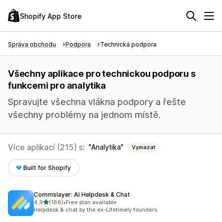
Shopify App Store
Správa obchodu
Podpora
Technická podpora
Všechny aplikace pro technickou podporu s
funkcemi pro analytika
Spravujte všechna vlákna podpory a řešte
všechny problémy na jednom místě.
Více aplikací (215) s:
Analytika
Vymazat
Built for Shopify
Commslayer: AI Helpdesk & Chat
z 5 hvězd
4,9
(188)
•
Free plan available
Celkový počet recenzí: 188
Helpdesk & chat by the ex-Lifetimely founders