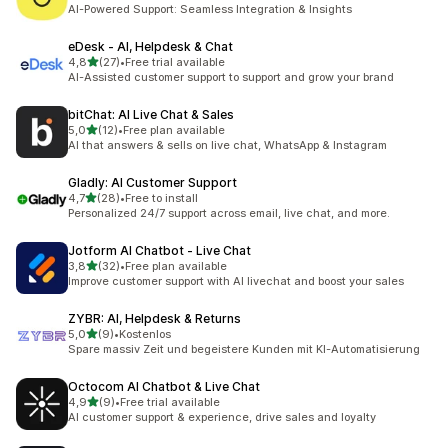
Celkový počet recenzí: 23
AI-Powered Support: Seamless Integration & Insights
eDesk ‑ AI, Helpdesk & Chat
z 5 hvězd
4,8
(27)
•
Free trial available
Celkový počet recenzí: 27
AI-Assisted customer support to support and grow your brand
bitChat: AI Live Chat & Sales
z 5 hvězd
5,0
(12)
•
Free plan available
Celkový počet recenzí: 12
AI that answers & sells on live chat, WhatsApp & Instagram
Gladly: AI Customer Support
z 5 hvězd
4,7
(28)
•
Free to install
Celkový počet recenzí: 28
Personalized 24/7 support across email, live chat, and more.
Jotform AI Chatbot ‑ Live Chat
z 5 hvězd
3,8
(32)
•
Free plan available
Celkový počet recenzí: 32
Improve customer support with AI livechat and boost your sales
ZYBR: AI, Helpdesk & Returns
z 5 hvězd
5,0
(9)
•
Kostenlos
Celkový počet recenzí: 9
Spare massiv Zeit und begeistere Kunden mit KI-Automatisierung
Octocom AI Chatbot & Live Chat
z 5 hvězd
4,9
(9)
•
Free trial available
Celkový počet recenzí: 9
AI customer support & experience, drive sales and loyalty