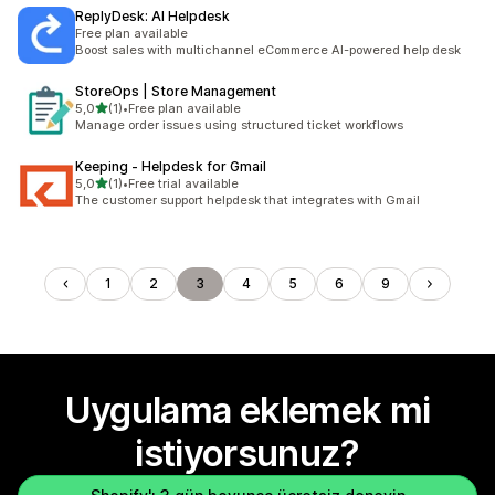
ReplyDesk: AI Helpdesk
Free plan available
Boost sales with multichannel eCommerce AI-powered help desk
StoreOps | Store Management
5 yıldız üzerinden
5,0
(1)
•
Free plan available
toplam 1 değerlendirme
Manage order issues using structured ticket workflows
Keeping ‑ Helpdesk for Gmail
5 yıldız üzerinden
5,0
(1)
•
Free trial available
toplam 1 değerlendirme
The customer support helpdesk that integrates with Gmail
1
2
3
4
5
6
9
Uygulama eklemek mi
istiyorsunuz?