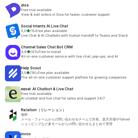
dixa
Free trial available
View & edit orders in Dixa for faster, customer support.
Social Intents AI Live Chat
5 yıldız üzerinden
5,0
(1)
•
Free plan available
toplam 1 değerlendirme
Live Chat & AI Chatbots with human handoff to Teams and Slack
Channel Sales Chat Bot CRM
5 yıldız üzerinden
4,8
(41)
•
Free to install
toplam 41 değerlendirme
All-in-one customer service with live chat, pop-ups, and AI
Help Scout
5 yıldız üzerinden
3,5
(18)
•
Free plan available
toplam 18 değerlendirme
The all-in-one customer support platform for growing companies
eesel: AI Chatbot & Live Chat
Free trial available
AI chatbot and live chat for sales and support 24/7
Re:lation（リレーション）
無料
メール・フォームからの問い合わせをチームで共有。楽天市場やYahoo!
ショッピングなど多モールからの問い合わせもまとめて管理
invox