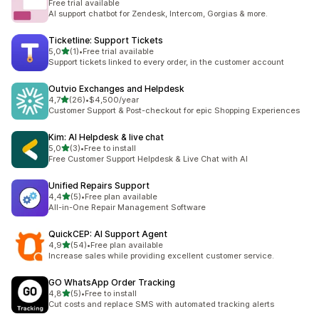
Free trial available
AI support chatbot for Zendesk, Intercom, Gorgias & more.
Ticketline: Support Tickets
5 yıldız üzerinden
5,0
(1)
•
Free trial available
toplam 1 değerlendirme
Support tickets linked to every order, in the customer account
Outvio Exchanges and Helpdesk
5 yıldız üzerinden
4,7
(26)
•
$4,500/year
toplam 26 değerlendirme
Customer Support & Post-checkout for epic Shopping Experiences
Kim: AI Helpdesk & live chat
5 yıldız üzerinden
5,0
(3)
•
Free to install
toplam 3 değerlendirme
Free Customer Support Helpdesk & Live Chat with AI
Unified Repairs Support
5 yıldız üzerinden
4,4
(5)
•
Free plan available
toplam 5 değerlendirme
All-in-One Repair Management Software
QuickCEP: AI Support Agent
5 yıldız üzerinden
4,9
(54)
•
Free plan available
toplam 54 değerlendirme
Increase sales while providing excellent customer service.
GO WhatsApp Order Tracking
5 yıldız üzerinden
4,8
(5)
•
Free to install
toplam 5 değerlendirme
Cut costs and replace SMS with automated tracking alerts