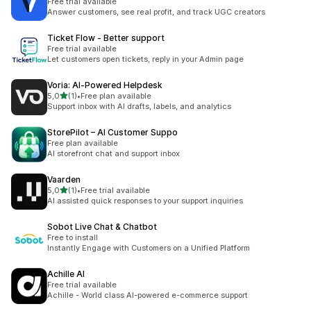
Free trial available
Answer customers, see real profit, and track UGC creators
Ticket Flow ‑ Better support
Free trial available
Let customers open tickets, reply in your Admin page
Voria: AI‑Powered Helpdesk
5 yıldız üzerinden
5,0
(1)
•
Free plan available
toplam 1 değerlendirme
Support inbox with AI drafts, labels, and analytics
StorePilot – AI Customer Suppo
Free plan available
AI storefront chat and support inbox
Vaarden
5 yıldız üzerinden
5,0
(1)
•
Free trial available
toplam 1 değerlendirme
AI assisted quick responses to your support inquiries
Sobot Live Chat & Chatbot
Free to install
Instantly Engage with Customers on a Unified Platform
Achille AI
Free trial available
Achille - World class AI-powered e-commerce support