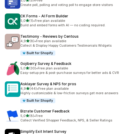
/ 5 tähteä
5,0
(5)
•
Free
5 arvostelua yhteensä
Create poll, polling and voting poll to engage store visitors
CK Forms ‑ AI Form Builder
/ 5 tähteä
5,0
(1)
•
Free plan available
1 arvostelua yhteensä
Build and embed forms with AI — no coding required.
Testimony ‑ Reviews by Centous
/ 5 tähteä
4,9
(8)
•
Free plan available
8 arvostelua yhteensä
Collect & Display Happy Customers Testimonials Widgets
Built for Shopify
Gojiberry Survey & Feedback
/ 5 tähteä
5,0
(30)
•
Free plan available
30 arvostelua yhteensä
Easy-setup pre & post-purchase surveys for better ads & CVR
Asklayer Survey & NPS for pros
/ 5 tähteä
4,9
(44)
•
Free plan available
44 arvostelua yhteensä
Highly customizable & low-friction surveys get more answers
Built for Shopify
Bizrate Customer Feedback
/ 5 tähteä
5,0
(8)
•
Free
8 arvostelua yhteensä
Collect Verified Shopper Feedback, NPS, & Seller Ratings
Simplify Exit Intent Survey