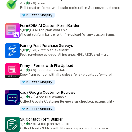
/ 5 tähteä
4,9
(96)
•
Free
96 arvostelua yhteensä
Build custom forms, wholesale registration & approve customers
Built for Shopify
FormCRM AI Custom Form Builder
/ 5 tähteä
5,0
(64)
•
Free plan available
64 arvostelua yhteensä
AI contact form builder with file upload for any custom forms
Fairing Post Purchase Surveys
/ 5 tähteä
5,0
(180)
•
Free plan available
180 arvostelua yhteensä
Post-purchase surveys, AI insights, NPS, MCP, and more.
Primy ‑ Forms with File Upload
/ 5 tähteä
4,9
(40)
•
Free plan available
40 arvostelua yhteensä
Easy Form builder with file upload for any contact forms, AI
Built for Shopify
easy Google Customer Reviews
/ 5 tähteä
4,6
(23)
•
Free trial available
23 arvostelua yhteensä
Collect Google Customer Reviews on checkout extensibility
Built for Shopify
SK Contact Form Builder
/ 5 tähteä
4,8
(379)
•
Free plan available
379 arvostelua yhteensä
Collect leads & files with Klaviyo, Zapier and Slack sync