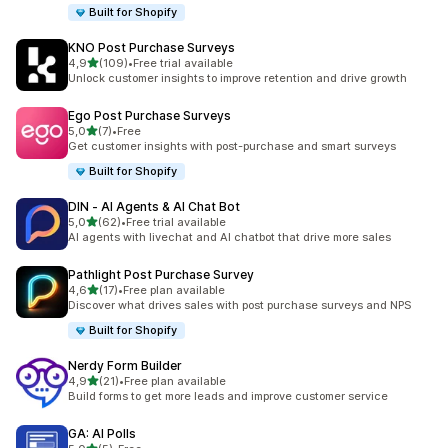
Built for Shopify
KNO Post Purchase Surveys
/ 5 tähteä
4,9
(109)
•
Free trial available
109 arvostelua yhteensä
Unlock customer insights to improve retention and drive growth
Ego Post Purchase Surveys
/ 5 tähteä
5,0
(7)
•
Free
7 arvostelua yhteensä
Get customer insights with post-purchase and smart surveys
Built for Shopify
DIN ‑ AI Agents & AI Chat Bot
/ 5 tähteä
5,0
(62)
•
Free trial available
62 arvostelua yhteensä
AI agents with livechat and AI chatbot that drive more sales
Pathlight Post Purchase Survey
/ 5 tähteä
4,6
(17)
•
Free plan available
17 arvostelua yhteensä
Discover what drives sales with post purchase surveys and NPS
Built for Shopify
Nerdy Form Builder
/ 5 tähteä
4,9
(21)
•
Free plan available
21 arvostelua yhteensä
Build forms to get more leads and improve customer service
GA: AI Polls