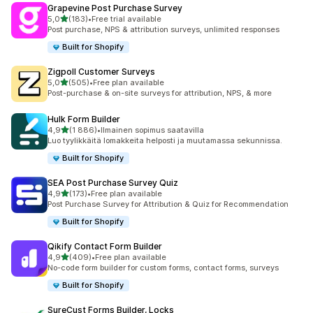
Grapevine Post Purchase Survey
/ 5 tähteä
5,0
(183)
•
Free trial available
183 arvostelua yhteensä
Post purchase, NPS & attribution surveys, unlimited responses
Built for Shopify
Zigpoll Customer Surveys
/ 5 tähteä
5,0
(505)
•
Free plan available
505 arvostelua yhteensä
Post-purchase & on-site surveys for attribution, NPS, & more
Hulk Form Builder
/ 5 tähteä
4,9
(1 886)
•
Ilmainen sopimus saatavilla
1886 arvostelua yhteensä
Luo tyylikkäitä lomakkeita helposti ja muutamassa sekunnissa.
Built for Shopify
SEA Post Purchase Survey Quiz
/ 5 tähteä
4,9
(173)
•
Free plan available
173 arvostelua yhteensä
Post Purchase Survey for Attribution & Quiz for Recommendation
Built for Shopify
Qikify Contact Form Builder
/ 5 tähteä
4,9
(409)
•
Free plan available
409 arvostelua yhteensä
No-code form builder for custom forms, contact forms, surveys
Built for Shopify
SureCust Forms Builder, Locks