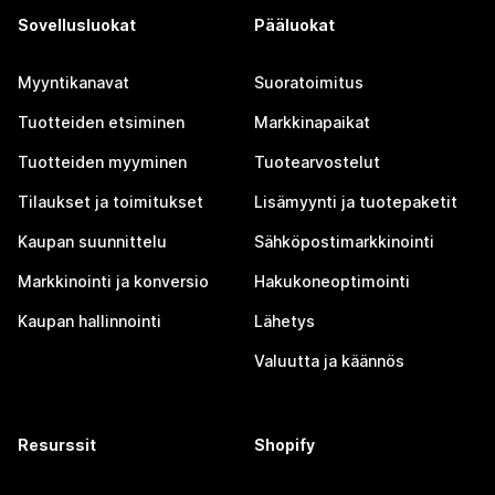
Sovellusluokat
Pääluokat
Myyntikanavat
Suoratoimitus
Tuotteiden etsiminen
Markkinapaikat
Tuotteiden myyminen
Tuotearvostelut
Tilaukset ja toimitukset
Lisämyynti ja tuotepaketit
Kaupan suunnittelu
Sähköpostimarkkinointi
Markkinointi ja konversio
Hakukoneoptimointi
Kaupan hallinnointi
Lähetys
Valuutta ja käännös
Resurssit
Shopify