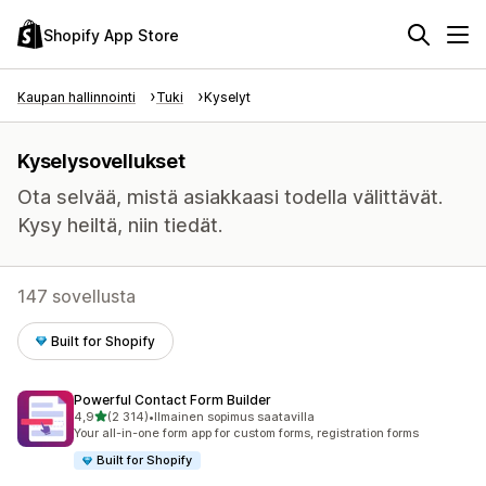
Shopify App Store
Kaupan hallinnointi
Tuki
Kyselyt
Kyselysovellukset
Ota selvää, mistä asiakkaasi todella välittävät.
Kysy heiltä, niin tiedät.
147 sovellusta
Built for Shopify
Powerful Contact Form Builder
/ 5 tähteä
4,9
(2 314)
•
Ilmainen sopimus saatavilla
2314 arvostelua yhteensä
Your all-in-one form app for custom forms, registration forms
Built for Shopify