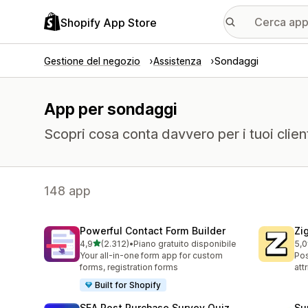
Shopify App Store
Gestione del negozio
Assistenza
Sondaggi
App per sondaggi
Scopri cosa conta davvero per i tuoi clie
148 app
Powerful Contact Form Builder
Zi
stelle su 5
4,9
(2.312)
•
Piano gratuito disponibile
5,0
2312 recensioni totali
504
Your all-in-one form app for custom
Pos
forms, registration forms
att
Built for Shopify
SEA Post Purchase Survey Quiz
Su