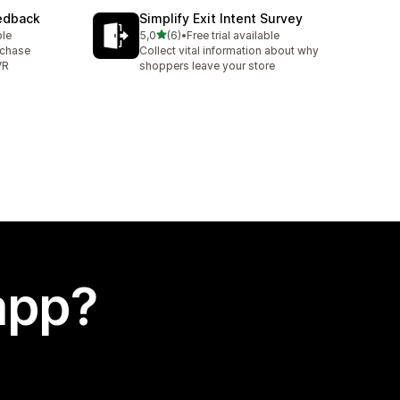
eedback
Simplify Exit Intent Survey
stelle su 5
ble
5,0
(6)
•
Free trial available
6 recensioni totali
rchase
Collect vital information about why
VR
shoppers leave your store
app?