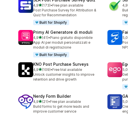
stelle su 5
4,9
(173)
•
Free plan available
4,9
173 recensioni totali
96 
Post Purchase Survey for Attribution &
Bui
Quiz for Recommendation
reg
Built for Shopify
Primy AI Generatore di moduli
Fa
stelle su 5
4,9
(41)
•
Piano gratuito disponibile
5,0
41 recensioni totali
180
App AI per moduli personalizzati e
Pos
moduli di registrazione
NPS
Built for Shopify
KNO Post Purchase Surveys
Eg
stelle su 5
4,9
(109)
•
Free trial available
5,0
109 recensioni totali
7 r
Unlock customer insights to improve
Get
retention and drive growth
pur
Nerdy Form Builder
GA:
stelle su 5
4,9
(21)
•
Free plan available
5,0
21 recensioni totali
5 r
Build forms to get more leads and
Cre
improve customer service
eng