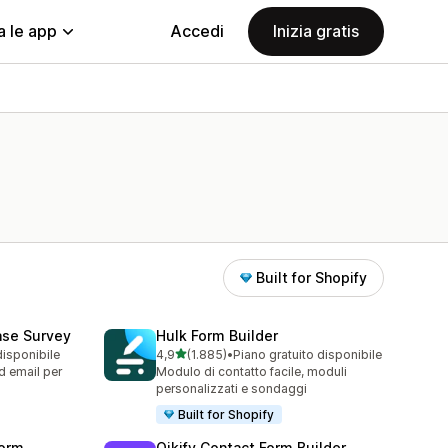
a le app
Accedi
Inizia gratis
Built for Shopify
ase Survey
Hulk Form Builder
stelle su 5
disponibile
4,9
(1.885)
•
Piano gratuito disponibile
1885 recensioni totali
 email per
Modulo di contatto facile, moduli
personalizzati e sondaggi
Built for Shopify
orm
Qikify Contact Form Builder