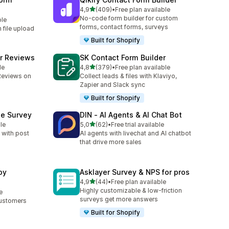
stelle su 5
4,9
(409)
•
Free plan available
409 recensioni totali
No-code form builder for custom
ble
forms, contact forms, surveys
h file upload
Built for Shopify
r Reviews
SK Contact Form Builder
stelle su 5
le
4,8
(379)
•
Free plan available
379 recensioni totali
Reviews on
Collect leads & files with Klaviyo,
Zapier and Slack sync
Built for Shopify
se Survey
DIN ‑ AI Agents & AI Chat Bot
stelle su 5
le
5,0
(62)
•
Free trial available
62 recensioni totali
 with post
AI agents with livechat and AI chatbot
that drive more sales
by
Asklayer Survey & NPS for pros
stelle su 5
4,9
(44)
•
Free plan available
44 recensioni totali
Highly customizable & low-friction
e
surveys get more answers
Customers
Built for Shopify