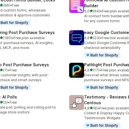
stelle su 5
(96)
•
Free
Builder
recensioni totali
ld custom forms, wholesale
stelle su 5
5,0
(64)
•
Free plan availa
64 recensioni totali
istration & approve customers
AI contact form builder wit
for any custom forms
Built for Shopify
iring Post Purchase Surveys
easy Google Custome
stelle su 5
stelle su 5
(180)
•
Free plan available
4,6
(23)
•
Free trial availab
 recensioni totali
23 recensioni totali
t-purchase surveys, AI insights,
Collect Google Customer 
, MCP, and more.
checkout extensibility
Built for Shopify
o Post Purchase Surveys
Pathlight Post Purcha
stelle su 5
stelle su 5
(7)
•
Free
4,6
(17)
•
Free plan availab
ecensioni totali
17 recensioni totali
 customer insights with post-
Discover what drives sales
chase and smart surveys
purchase surveys and NPS
Built for Shopify
Built for Shopify
 AI Polls
Testimony ‑ Reviews 
stelle su 5
(5)
•
Free
Centous
ecensioni totali
ate poll, polling and voting poll to
stelle su 5
4,9
(8)
•
Free plan availabl
8 recensioni totali
age store visitors
Collect & Display Happy 
Testimonials Widgets
Built for Shopify