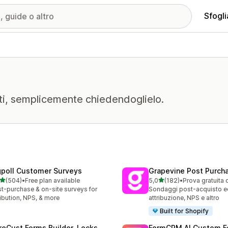
Sfogli
nti, semplicemente chiedendoglielo.
gpoll Customer Surveys
Grapevine Post Purch
stelle su 5
stelle su 5
(504)
•
Free plan available
5,0
(182)
•
Prova gratuita 
 recensioni totali
182 recensioni totali
t-purchase & on-site surveys for
Sondaggi post-acquisto ed
ribution, NPS, & more
attribuzione, NPS e altro
Built for Shopify
reCust Forms Builder, Locks
FormCRM AI Custom F