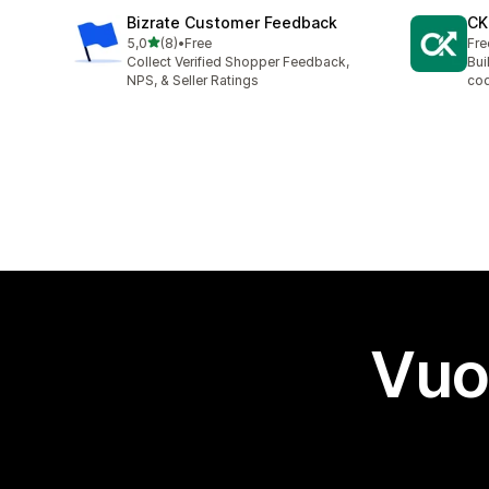
Bizrate Customer Feedback
CK
stelle su 5
5,0
(8)
•
Free
Fre
8 recensioni totali
Collect Verified Shopper Feedback,
Bui
NPS, & Seller Ratings
cod
Vuo