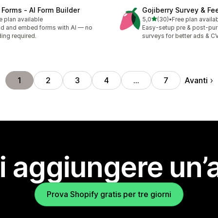
 Forms ‑ AI Form Builder
Gojiberry Survey & F
stelle su 5
e plan available
5,0
(30)
•
Free plan availa
30 recensioni totali
ld and embed forms with AI — no
Easy-setup pre & post-pu
ing required.
surveys for better ads & C
Avanti
1
2
3
4
…
7
i aggiungere un’
Prova Shopify gratis per tre giorni