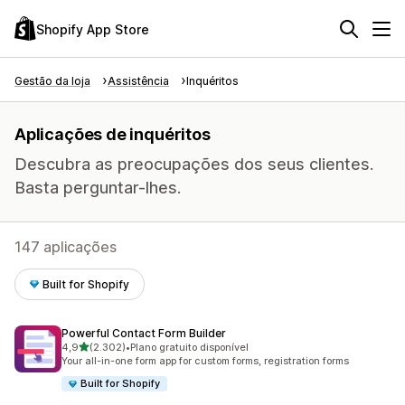
Shopify App Store
Gestão da loja
Assistência
Inquéritos
Aplicações de inquéritos
Descubra as preocupações dos seus clientes.
Basta perguntar-lhes.
147 aplicações
Built for Shopify
Powerful Contact Form Builder
de 5 estrelas
4,9
(2.302)
•
Plano gratuito disponível
2302 total de avaliações
Your all-in-one form app for custom forms, registration forms
Built for Shopify