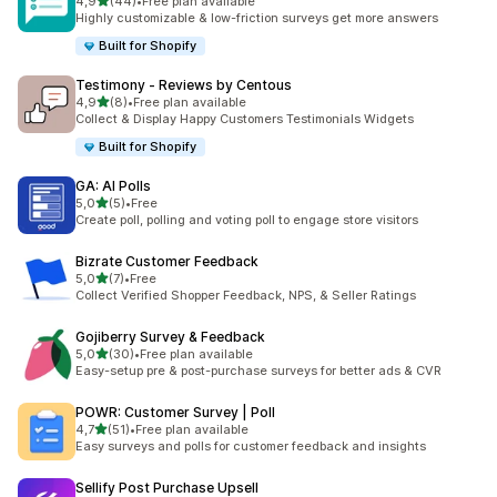
de 5 estrelas
4,9
(44)
•
Free plan available
44 total de avaliações
Highly customizable & low-friction surveys get more answers
Built for Shopify
Testimony ‑ Reviews by Centous
de 5 estrelas
4,9
(8)
•
Free plan available
8 total de avaliações
Collect & Display Happy Customers Testimonials Widgets
Built for Shopify
GA: AI Polls
de 5 estrelas
5,0
(5)
•
Free
5 total de avaliações
Create poll, polling and voting poll to engage store visitors
Bizrate Customer Feedback
de 5 estrelas
5,0
(7)
•
Free
7 total de avaliações
Collect Verified Shopper Feedback, NPS, & Seller Ratings
Gojiberry Survey & Feedback
de 5 estrelas
5,0
(30)
•
Free plan available
30 total de avaliações
Easy-setup pre & post-purchase surveys for better ads & CVR
POWR: Customer Survey | Poll
de 5 estrelas
4,7
(51)
•
Free plan available
51 total de avaliações
Easy surveys and polls for customer feedback and insights
Sellify Post Purchase Upsell