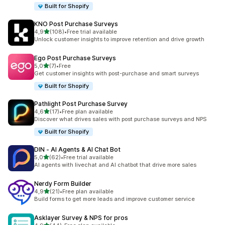
Built for Shopify
KNO Post Purchase Surveys
de 5 estrelas
4,9
(108)
•
Free trial available
108 total de avaliações
Unlock customer insights to improve retention and drive growth
Ego Post Purchase Surveys
de 5 estrelas
5,0
(7)
•
Free
7 total de avaliações
Get customer insights with post-purchase and smart surveys
Built for Shopify
Pathlight Post Purchase Survey
de 5 estrelas
4,6
(17)
•
Free plan available
17 total de avaliações
Discover what drives sales with post purchase surveys and NPS
Built for Shopify
DIN ‑ AI Agents & AI Chat Bot
de 5 estrelas
5,0
(62)
•
Free trial available
62 total de avaliações
AI agents with livechat and AI chatbot that drive more sales
Nerdy Form Builder
de 5 estrelas
4,9
(21)
•
Free plan available
21 total de avaliações
Build forms to get more leads and improve customer service
Asklayer Survey & NPS for pros