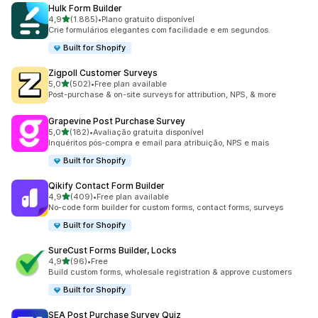
Hulk Form Builder
de 5 estrelas
4,9
(1.885)
•
Plano gratuito disponível
1885 total de avaliações
Crie formulários elegantes com facilidade e em segundos.
Built for Shopify
Zigpoll Customer Surveys
de 5 estrelas
5,0
(502)
•
Free plan available
502 total de avaliações
Post-purchase & on-site surveys for attribution, NPS, & more
Grapevine Post Purchase Survey
de 5 estrelas
5,0
(182)
•
Avaliação gratuita disponível
182 total de avaliações
Inquéritos pós-compra e email para atribuição, NPS e mais
Built for Shopify
Qikify Contact Form Builder
de 5 estrelas
4,9
(409)
•
Free plan available
409 total de avaliações
No-code form builder for custom forms, contact forms, surveys
Built for Shopify
SureCust Forms Builder, Locks
de 5 estrelas
4,9
(96)
•
Free
96 total de avaliações
Build custom forms, wholesale registration & approve customers
Built for Shopify
SEA Post Purchase Survey Quiz