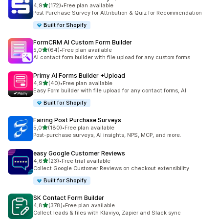
de 5 estrelas
4,9
(172)
•
Free plan available
172 total de avaliações
Post Purchase Survey for Attribution & Quiz for Recommendation
Built for Shopify
FormCRM AI Custom Form Builder
de 5 estrelas
5,0
(64)
•
Free plan available
64 total de avaliações
AI contact form builder with file upload for any custom forms
Primy AI Forms Builder +Upload
de 5 estrelas
4,9
(40)
•
Free plan available
40 total de avaliações
Easy Form builder with file upload for any contact forms, AI
Built for Shopify
Fairing Post Purchase Surveys
de 5 estrelas
5,0
(180)
•
Free plan available
180 total de avaliações
Post-purchase surveys, AI insights, NPS, MCP, and more.
easy Google Customer Reviews
de 5 estrelas
4,6
(23)
•
Free trial available
23 total de avaliações
Collect Google Customer Reviews on checkout extensibility
Built for Shopify
SK Contact Form Builder
de 5 estrelas
4,8
(378)
•
Free plan available
378 total de avaliações
Collect leads & files with Klaviyo, Zapier and Slack sync