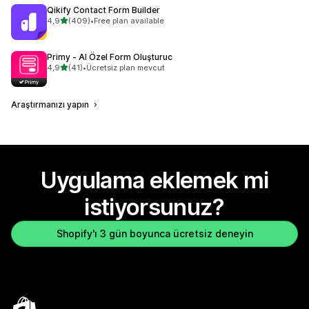
Qikify Contact Form Builder
5 yıldız üzerinden
4,9
(409)
•
Free plan available
toplam 409 değerlendirme
Primy ‑ AI Özel Form Oluşturuc
5 yıldız üzerinden
4,9
(41)
•
Ücretsiz plan mevcut
toplam 41 değerlendirme
Araştırmanızı yapın
Uygulama eklemek mi
istiyorsunuz?
Shopify'ı 3 gün boyunca ücretsiz deneyin