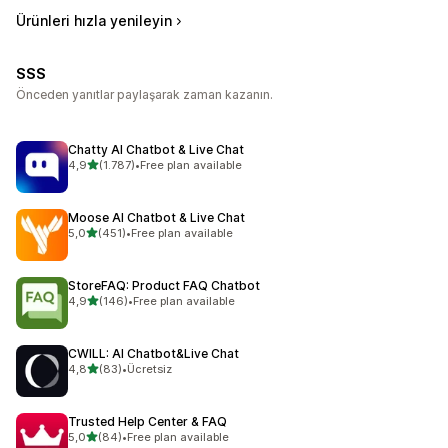
Ürünleri hızla yenileyin
SSS
Önceden yanıtlar paylaşarak zaman kazanın.
Chatty AI Chatbot & Live Chat
5 yıldız üzerinden
4,9
(1.787)
•
Free plan available
toplam 1787 değerlendirme
Moose AI Chatbot & Live Chat
5 yıldız üzerinden
5,0
(451)
•
Free plan available
toplam 451 değerlendirme
StoreFAQ: Product FAQ Chatbot
5 yıldız üzerinden
4,9
(146)
•
Free plan available
toplam 146 değerlendirme
CWILL: AI Chatbot&Live Chat
5 yıldız üzerinden
4,8
(83)
•
Ücretsiz
toplam 83 değerlendirme
Trusted Help Center & FAQ
5 yıldız üzerinden
5,0
(84)
•
Free plan available
toplam 84 değerlendirme