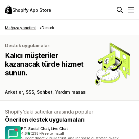
Shopify App Store
Mağaza yönetimi
Destek
Destek uygulamaları
Kalıcı müşteriler
kazanacak türde hizmet
sunun.
Anketler
SSS
Sohbet
Yardım masası
Shopify’daki satıcılar arasında popüler
Önerilen destek uygulamaları
RT: Social Chat, Live Chat
5 yıldız üzerinden
4,6
(235)
•
Free to install
toplam 235 değerlendirme
Support directly, build trust, and increase customer loyalty.