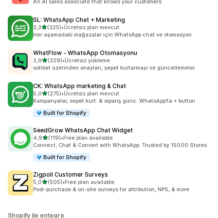
An AI sales associate that knows your customers
SL: WhatsApp Chat + Marketing
5 yıldız üzerinden
3,3
(325)
•
Ücretsiz plan mevcut
toplam 325 değerlendirme
Her aşamadaki mağazalar için WhatsApp chat ve otomasyon
WhatFlow ‑ WhatsApp Otomasyonu
5 yıldız üzerinden
3,9
(329)
•
Ücretsiz yükleme
toplam 329 değerlendirme
sohbet üzerinden onayları, sepet kurtarmayı ve güncellemeler
CK: WhatsApp marketing & Chat
5 yıldız üzerinden
5,0
(275)
•
Ücretsiz plan mevcut
toplam 275 değerlendirme
Kampanyalar, sepet kurt. & sipariş günc. WhatsApp’ta + button
Built for Shopify
SeedGrow WhatsApp Chat Widget
5 yıldız üzerinden
4,9
(119)
•
Free plan available
toplam 119 değerlendirme
Connect, Chat & Convert with WhatsApp. Trusted by 15000 Stores
Built for Shopify
Zigpoll Customer Surveys
5 yıldız üzerinden
5,0
(505)
•
Free plan available
toplam 505 değerlendirme
Post-purchase & on-site surveys for attribution, NPS, & more
Shopify ile entegre