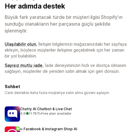
Her adımda destek
Büyük fark yaratacak türde bir müşteri ilgisi Shopify'ın
sunduğu olanakların her parçasına güçlü şekilde
işlenmiştir.
Ulaşılabilir olun.
İletişim bilgilerinizi mağazanızdaki her sayfaya
ekleyin, böylece müşteriler iletişime geçebilmek için her zaman
bir yol bulabilsin.
Sayısız mutlu iade.
İade deneyiminizin hızlı ve dostça olmasını
sağlayın, müşteriler de yeniden satın almak için geri dönsün.
Sohbet
Canlı destekle daha fazla müşteriye satın alma güveni aşılayın.
Chatty AI Chatbot & Live Chat
5 yıldız üzerinden
4,9
(1.787)
•
Free plan available
toplam 1787 değerlendirme
∞ Facebook & Instagram Shop AI