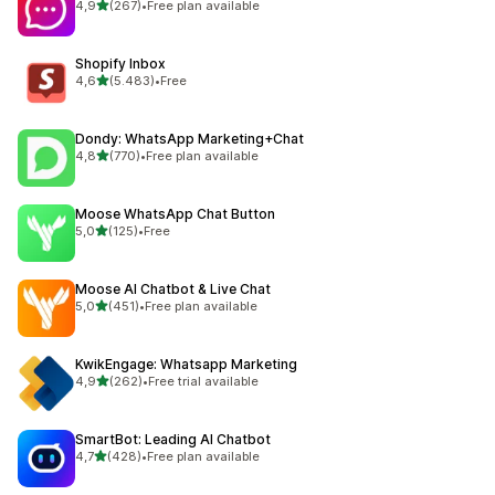
5 yıldız üzerinden
4,9
(267)
•
Free plan available
toplam 267 değerlendirme
Shopify Inbox
5 yıldız üzerinden
4,6
(5.483)
•
Free
toplam 5483 değerlendirme
Dondy: WhatsApp Marketing+Chat
5 yıldız üzerinden
4,8
(770)
•
Free plan available
toplam 770 değerlendirme
Moose WhatsApp Chat Button
5 yıldız üzerinden
5,0
(125)
•
Free
toplam 125 değerlendirme
Moose AI Chatbot & Live Chat
5 yıldız üzerinden
5,0
(451)
•
Free plan available
toplam 451 değerlendirme
KwikEngage: Whatsapp Marketing
5 yıldız üzerinden
4,9
(262)
•
Free trial available
toplam 262 değerlendirme
SmartBot: Leading AI Chatbot
5 yıldız üzerinden
4,7
(428)
•
Free plan available
toplam 428 değerlendirme