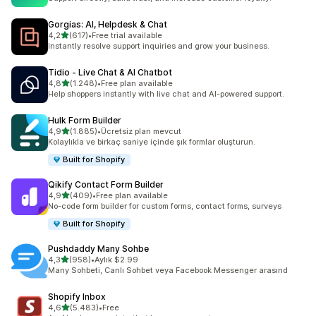
Gorgias: AI, Helpdesk & Chat
5 yıldız üzerinden
4,2
(617)
•
Free trial available
toplam 617 değerlendirme
Instantly resolve support inquiries and grow your business.
Tidio ‑ Live Chat & AI Chatbot
5 yıldız üzerinden
4,8
(1.248)
•
Free plan available
toplam 1248 değerlendirme
Help shoppers instantly with live chat and AI-powered support.
Hulk Form Builder
5 yıldız üzerinden
4,9
(1.885)
•
Ücretsiz plan mevcut
toplam 1885 değerlendirme
Kolaylıkla ve birkaç saniye içinde şık formlar oluşturun.
Built for Shopify
Qikify Contact Form Builder
5 yıldız üzerinden
4,9
(409)
•
Free plan available
toplam 409 değerlendirme
No-code form builder for custom forms, contact forms, surveys
Built for Shopify
Pushdaddy Many Sohbe
5 yıldız üzerinden
4,3
(958)
•
Aylık $2.99
toplam 958 değerlendirme
Many Sohbeti, Canlı Sohbet veya Facebook Messenger arasınd
Shopify Inbox
5 yıldız üzerinden
4,6
(5.483)
•
Free
toplam 5483 değerlendirme