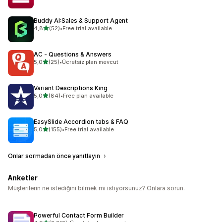
Buddy AI:Sales & Support Agent
5 yıldız üzerinden
4,8
(52)
•
Free trial available
toplam 52 değerlendirme
AC ‑ Questions & Answers
5 yıldız üzerinden
5,0
(25)
•
Ücretsiz plan mevcut
toplam 25 değerlendirme
Variant Descriptions King
5 yıldız üzerinden
5,0
(84)
•
Free plan available
toplam 84 değerlendirme
EasySlide Accordion tabs & FAQ
5 yıldız üzerinden
5,0
(155)
•
Free trial available
toplam 155 değerlendirme
Onlar sormadan önce yanıtlayın
Anketler
Müşterilerin ne istediğini bilmek mi istiyorsunuz? Onlara sorun.
Powerful Contact Form Builder