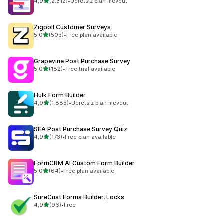
5 yıldız üzerinden
4,9
(2.312)
•
Ücretsiz plan mevcut
toplam 2312 değerlendirme
Zigpoll Customer Surveys
5 yıldız üzerinden
5,0
(505)
•
Free plan available
toplam 505 değerlendirme
Grapevine Post Purchase Survey
5 yıldız üzerinden
5,0
(182)
•
Free trial available
toplam 182 değerlendirme
Hulk Form Builder
5 yıldız üzerinden
4,9
(1.885)
•
Ücretsiz plan mevcut
toplam 1885 değerlendirme
SEA Post Purchase Survey Quiz
5 yıldız üzerinden
4,9
(173)
•
Free plan available
toplam 173 değerlendirme
FormCRM AI Custom Form Builder
5 yıldız üzerinden
5,0
(64)
•
Free plan available
toplam 64 değerlendirme
SureCust Forms Builder, Locks
5 yıldız üzerinden
4,9
(96)
•
Free
toplam 96 değerlendirme