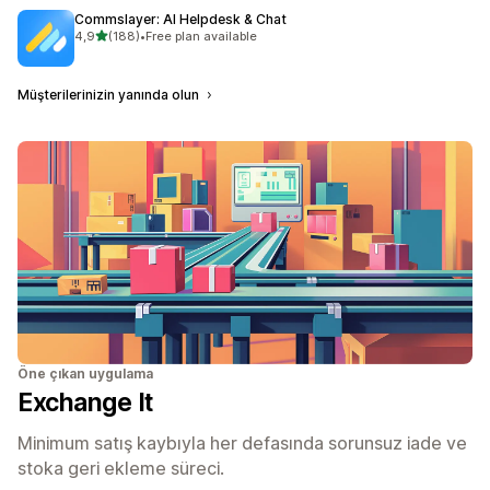
Commslayer: AI Helpdesk & Chat
5 yıldız üzerinden
4,9
(188)
•
Free plan available
toplam 188 değerlendirme
Müşterilerinizin yanında olun
Öne çıkan uygulama
Exchange It
Minimum satış kaybıyla her defasında sorunsuz iade ve
stoka geri ekleme süreci.