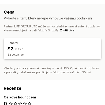
Správa listingů
Produktový kanál
Synchronizace produktů
Cena
Hromadné nahrávání
Vyberte si tarif, který nejlépe vyhovuje vašemu podnikání.
Řízení objednávek
Partner ILFD GROUP LTD může samostatně fakturovat externí poplatky,
Hromadné objednávky
Synchronizace objednávek
které se neobjeví na vaší faktuře Shopify.
Zjistit více
Synchronizace sledování
Synchronizace skladových zásob
General
$2
/ měsíc
$2 setup fee
Všechny poplatky jsou fakturovány v měně USD. Opakované poplatky
a poplatky založené na použití jsou fakturovány každých 30 dní.
Recenze
Celkové hodnocení
0