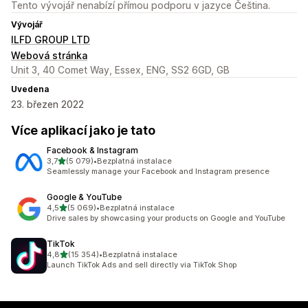
Tento vývojář nenabízí přímou podporu v jazyce Čeština.
Vývojář
ILFD GROUP LTD
Webová stránka
Unit 3, 40 Comet Way, Essex, ENG, SS2 6GD, GB
Uvedena
23. březen 2022
Více aplikací jako je tato
Facebook & Instagram
z 5 hvězd
3,7
(5 079)
•
Bezplatná instalace
Celkový počet recenzí: 5079
Seamlessly manage your Facebook and Instagram presence
Google & YouTube
z 5 hvězd
4,5
(5 069)
•
Bezplatná instalace
Celkový počet recenzí: 5069
Drive sales by showcasing your products on Google and YouTube
TikTok
z 5 hvězd
4,8
(15 354)
•
Bezplatná instalace
Celkový počet recenzí: 15354
Launch TikTok Ads and sell directly via TikTok Shop