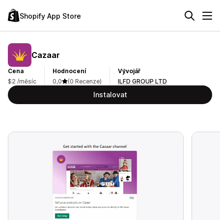
Shopify App Store
Cazaar
Cena
Hodnocení
Vývojář
$2 /měsíc
0,0
(0 Recenze)
ILFD GROUP LTD
Instalovat