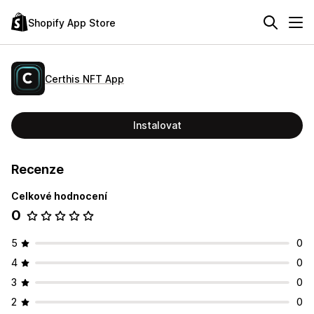
Shopify App Store
Certhis NFT App
Instalovat
Recenze
Celkové hodnocení
0
5
0
4
0
3
0
2
0