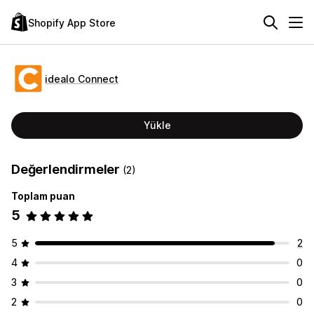
Shopify App Store
idealo Connect
Yükle
Değerlendirmeler
(2)
Toplam puan
5
5
2
4
0
3
0
2
0