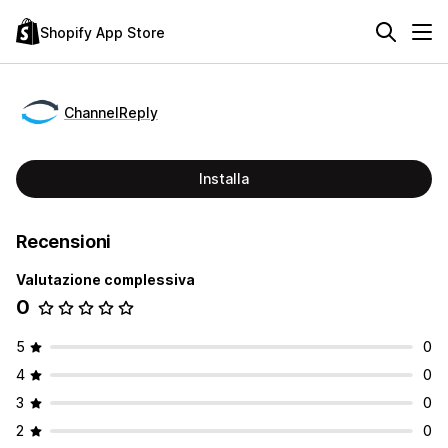
Shopify App Store
ChannelReply
Installa
Recensioni
Valutazione complessiva
0
5
0
4
0
3
0
2
0