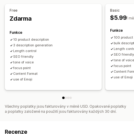
Tón a styl
Překlad
Hromadné úpravy
Skóre SEO
Analýza klíčových slov
Návštěvnost webu
Free
Basic
SEO
$5.99
Zdarma
/ mě
Automatická optimalizace
Funkce
Funkce
100 product 
10 product description
bulk descrip
3 description generation
Length contr
Length control
SEO friendl
SEO friendly
tone of voic
tone of voice
focus point
focus point
Content For
Content Format
use of Emoji
use of Emoji
Všechny poplatky jsou fakturovány v měně USD. Opakované poplatky
a poplatky založené na použití jsou fakturovány každých 30 dní.
Recenze