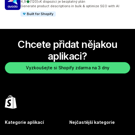
z 5 hvězd
4,9
(120)
•
K dispozici je bezplatný plán
Celkový počet recenzí: 120
Generate product descriptions in bulk & optimize SEO with AI
Built for Shopify
Chcete přidat nějakou
aplikaci?
Vyzkoušejte si Shopify zdarma na 3 dny
Kategorie aplikací
Nejčastější kategorie