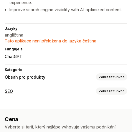
experience.
Improve search engine visibility with AI-optimized content.
Jazyky
angličtina
Tato aplikace není přeložena do jazyka čeština
Funguje s:
ChatGPT
Kategorie
Obsah pro produkty
Zobrazit funkce
Typy obsahu
SEO
Zobrazit funkce
Popisy
Popisy SEO
Názvy SEO
Nástroje SEO
Příspěvky na sociálních sítích
Hromadné úpravy
Generování pomocí umělé inteligence
Vytváření obsahu
Cena
Optimalizace obsahu
Generování pomocí umělé inteligence
Šablony výzev
Vyberte si tarif, který nejlépe vyhovuje vašemu podnikání.
Sledování výkonu