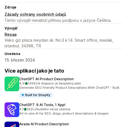
Zdroje
Zásady ochrany osobních údajů
Tento vývojář nenabízí přímou podporu v jazyce Čeština.
Vývojář
Resaa
Veko giz plaza meydan sk. No:3 k.14. Smart office, maslak,
istanbul, 34398, TR
Uvedena
15. březen 2024
Více aplikací jako je tato
ChatGPT AI Product Description
z 5 hvězd
4,9
(458)
•
K dispozici je bezplatný plán
Celkový počet recenzí: 458
Generate SEO Friendly Product Descriptions With ChatGPT - Bulk
Built for Shopify
ChatGPT: 9 AI Tools, 1 App!
z 5 hvězd
4,1
(62)
•
Zkušební verze zdarma
Celkový počet recenzí: 62
All-in-one AI for SEO, blogs, product descriptions & Images
Avada AI Product Description