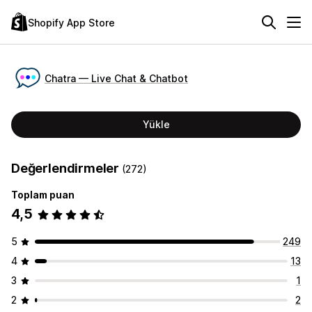
Shopify App Store
Chatra — Live Chat & Chatbot
Yükle
Değerlendirmeler
(272)
Toplam puan
4,5
5
249
4
13
3
1
2
2