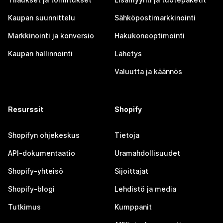
Kaupan suunnittelu
Sähköpostimarkkinointi
Markkinointi ja konversio
Hakukoneoptimointi
Kaupan hallinnointi
Lähetys
Valuutta ja käännös
Resurssit
Shopify
Shopifyn ohjekeskus
Tietoja
API-dokumentaatio
Uramahdollisuudet
Shopify-yhteisö
Sijoittajat
Shopify-blogi
Lehdistö ja media
Tutkimus
Kumppanit