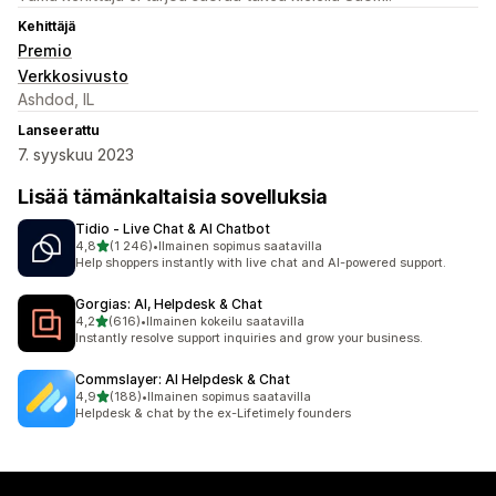
Kehittäjä
Premio
Verkkosivusto
Ashdod, IL
Lanseerattu
7. syyskuu 2023
Lisää tämänkaltaisia sovelluksia
Tidio ‑ Live Chat & AI Chatbot
/ 5 tähteä
4,8
(1 246)
•
Ilmainen sopimus saatavilla
1246 arvostelua yhteensä
Help shoppers instantly with live chat and AI-powered support.
Gorgias: AI, Helpdesk & Chat
/ 5 tähteä
4,2
(616)
•
Ilmainen kokeilu saatavilla
616 arvostelua yhteensä
Instantly resolve support inquiries and grow your business.
Commslayer: AI Helpdesk & Chat
/ 5 tähteä
4,9
(188)
•
Ilmainen sopimus saatavilla
188 arvostelua yhteensä
Helpdesk & chat by the ex-Lifetimely founders