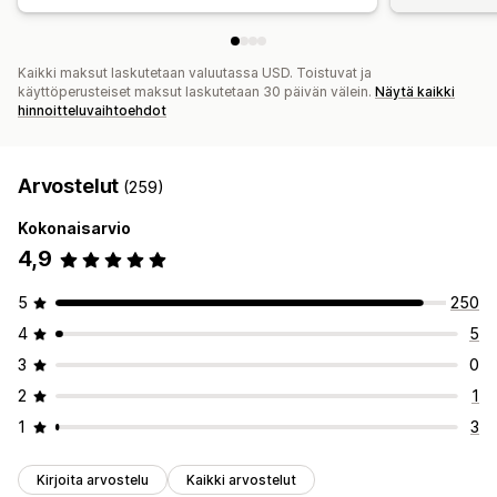
Kaikki maksut laskutetaan valuutassa USD. Toistuvat ja
käyttöperusteiset maksut laskutetaan 30 päivän välein.
Näytä kaikki
hinnoitteluvaihtoehdot
Arvostelut
(259)
Kokonaisarvio
4,9
5
250
4
5
3
0
2
1
1
3
Kirjoita arvostelu
Kaikki arvostelut