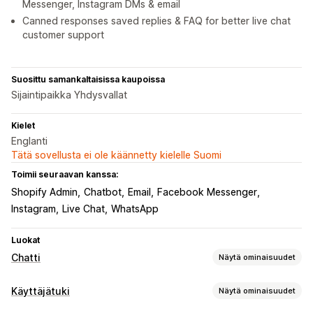
Messenger, Instagram DMs & email
Canned responses saved replies & FAQ for better live chat
customer support
Suosittu samankaltaisissa kaupoissa
Sijaintipaikka Yhdysvallat
Kielet
Englanti
Tätä sovellusta ei ole käännetty kielelle Suomi
Toimii seuraavan kanssa:
Shopify Admin
Chatbot
Email
Facebook Messenger
Instagram
Live Chat
WhatsApp
Luokat
Chatti
Näytä ominaisuudet
Reaaliaikaiset viestit
Käyttäjätuki
Näytä ominaisuudet
Tekoälychattibotit
Livechatti
SMS