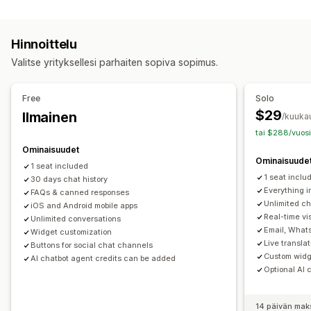
Kanavat
Sähköpostikeskustelut
Some
Sähköposti
SMS
Livechatti
Chattibotti
Puhelin
Some
Tiedostojen lataus (lähettäminen)
Monikielisyys
Hinnoittelu
Itsepalvelu
Yhteydenotto­lomake
Usein kysyttyä
Reaaliaikainen käännös
Push-ilmoitukset
Valitse yrityksellesi parhaiten sopiva sopimus.
Käyttäytymisen seuranta
Asiakaspalvelijoiden analytiikka
Työnkulun automaatio
Salaus
Asiakastiedot
Automaattinen vastaus
Vastausmallit
Tekoälyvastaukset
Free
Solo
Lippujen myynti
Yhtenäinen saapuneet-kansio
Automaattiset vastaukset
$29
Ilmainen
/kuuka
Automaattinen osoittaminen
Ostoskorin palautus
Alennukset
Usein kysyttyä
tai $288/vuosi
Sääntöpohjaiset käynnistimet
Eskalaatio
Tunnisteet
Tervehdykset
Tuotesuositukset
Pikavastaukset
Ominaisuudet
Ominaisuude
Tilausten seuranta
Asiakasilmoitukset
Palautekyselyt
Arvostelupyynnöt
Tilauspäivitykset
Ristiinmyynti
1 seat included
1 seat inclu
Monikielisyys
30 days chat history
Useat kaupat
Analytiikka
Raportit
Lisämyynti
Kyselyt
Lähetä ote
Everything i
FAQs & canned responses
Unlimited ch
iOS and Android mobile apps
Mukautukset
Real-time vis
Unlimited conversations
Väri ja fontti
Emojit ja tarrat
Chatti-ikkuna
Aukioloajat
Email, What
Widget customization
Live transla
Tervetuloviestit
Chattipainikkeet
Tunnisteet
Buttons for social chat channels
Custom widge
AI chatbot agent credits can be added
Keskustelujen kohdistaminen
Keskustelukehotteet
Optional AI 
Asiakaspalvelijan avatar
14 päivän mak