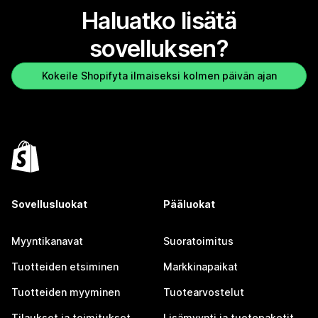
Haluatko lisätä
sovelluksen?
Kokeile Shopifyta ilmaiseksi kolmen päivän ajan
Sovellusluokat
Pääluokat
Myyntikanavat
Suoratoimitus
Tuotteiden etsiminen
Markkinapaikat
Tuotteiden myyminen
Tuotearvostelut
Tilaukset ja toimitukset
Lisämyynti ja tuotepaketit