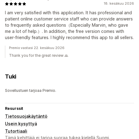
18. kesäkuu 2026
I am very satisfied with this application. It has professional and
patient online customer service staff who can provide answers
to frequently asked questions（Especially Marvin, who gave
me a lot of help.）. In addition, the free version comes with
user-friendly features. I highly recommend this app to all sellers.
Premio vastasi 22. kesäkuu 2026
Thank you for the great review 🙏
Tuki
Sovellustuen tarjoaa Premio.
Resurssit
Tietosuojakäytäntö
Usein kysyttyä
Tutortiaali
Tämä kehittäjä ei tarjoa suoraa tukea kielellä Suomi.